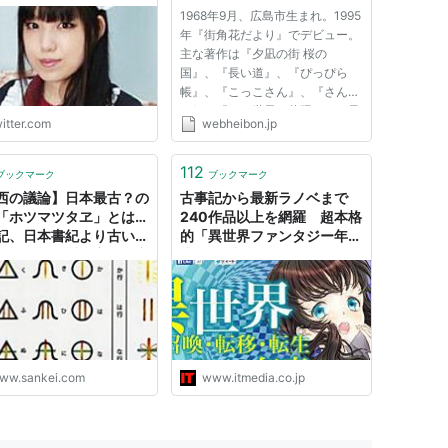
ください。「漫画で読む
1968年9月、広島市生まれ。1995
記」みたいなものではな
年『街角花だより』でデビュー。
完全オリジナルストーリ
主な著作は『夕凪の街 桜の
ものを探しております。
国』、『長い道』、『ぴっぴら
るならギリシャ神話→聖
帳』、『こっこさん』、『さんさ
星矢 みたいな感じ。"
ん録』『この世界の片隅に』。最
itter.com
webheibon.jp
新作に『平凡倶楽部』がある。好
きな言葉は「私はいつも真の栄誉
をかくし持つ人間を書きたいと思
112
ブックマーク
ブックマーク
っている」（ジッド） 現在、
西の議論】日本最古？の
古事記から最新ラノベまで
「漫画...
「ホツマツタヱ」とは…
240作品以上を網羅 超本格
記、日本書紀より古い？
的「異世界ファンタジー年
は疑問視も愛好家の研究
表」、ブックオフが公開
（1/2ページ）
ww.sankei.com
www.itmedia.co.jp