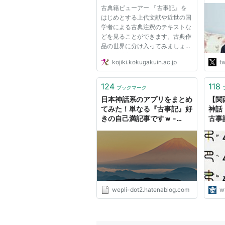
えて
古典籍ビューアー 『古事記』を
古事
はじめとする上代文献や近世の国
く、
学者による古典注釈のテキストな
ーの
どを見ることができます。古典作
例え
品の世界に分け入ってみましょ
闘士
う。 古事記ビューアー 英訳古事
kojiki.kokugakuin.ac.jp
tw
記（Kojiki English Translation）
万葉新採百首解ビューアー
124
118
ブックマーク
日本神話系のアプリをまとめ
【関
てみた！単なる『古事記』好
神話
きの自己満記事ですｗ -
古事
wepli.2
学界
盛ん
wepli-dot2.hatenablog.com
w