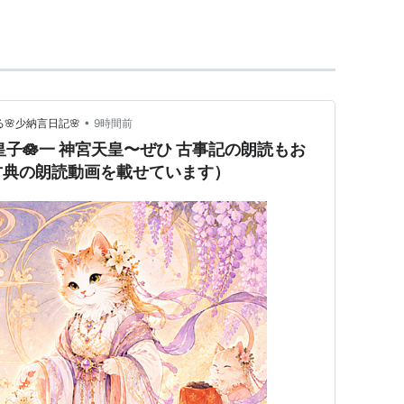
天皇までの記事を収め、神話・伝説と多数の歌
心とする日本の統一の由来を物語る。ふること
•
🌸少納言日記🌸
9時間前
録が直接は見当たらないため、偽書説もあるが、一
皇子🪷一 神宮天皇〜ぜひ 古事記の朗読もお
、古事記は正式名ではないとされ、古い書物を示す
古典の朗読動画を載せています）