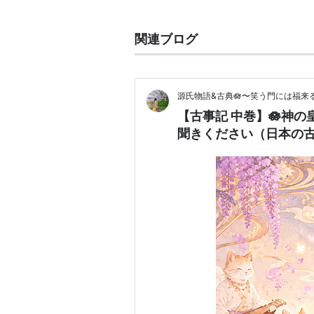
で、下巻は仁徳天皇から推古
謡とを含みながら、天皇を中
関連ブログ
ぶみ。
広辞苑より
源氏物語&古典🪷〜笑う門には福来る
古事記本文の記述以外には編纂の記
【古事記 中巻】🪷神の
般には受け入れられていない。なお
聞きください（日本の
一般名だと言われている。