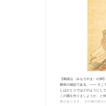
【御諸山〈みもろやま〉の神】
鎭坐の縁起である。—— そこ
しはひとりではどのようにして
この國を作りましようか」と仰
樣があります。 その神の仰せ