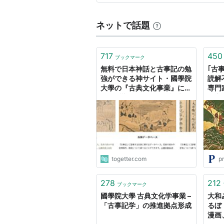
初められ、 その孃子が厠《か
ネットで話題
717
450
ブックマーク
無料で日本神話と古事記の勉
｢古
強ができる神サイト・國學院
読解
大學の『古典文化事業』に多
専門
数の反響→あらすじや論文も
居宣
読めて、神名、氏族、神話の
の法
器物をデータベースで検索す
るよ
ることが可能
togetter.com
pr
278
212
ブックマーク
國學院大學 古典文化学事業 –
大和み
「古事記学」の推進拠点形成
るぼ
漫画