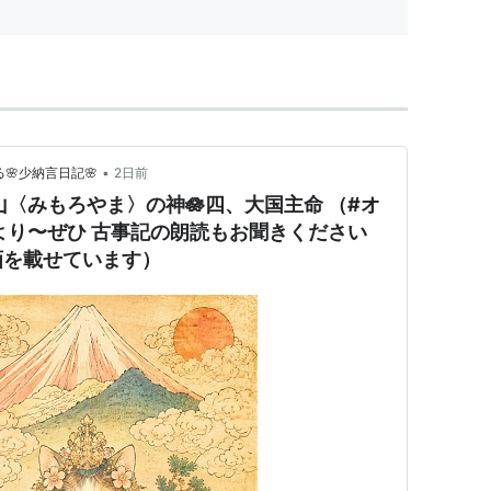
•
🌸少納言日記🌸
2日前
山〈みもろやま〉の神🪷四、大国主命 （#オ
より〜ぜひ 古事記の朗読もお聞きください
画を載せています）