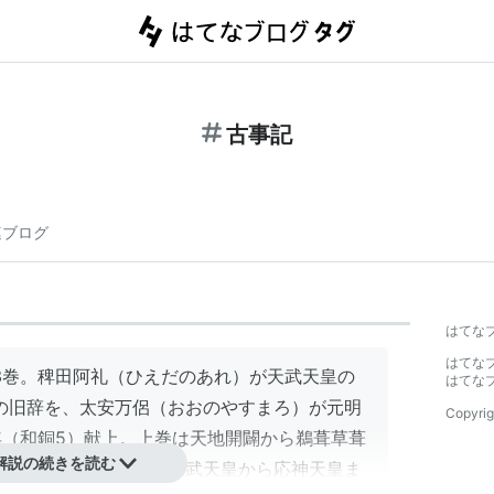
古事記
連ブログ
はてな
はてな
3巻。稗田阿礼（ひえだのあれ）が天武天皇の
はてな
の旧辞を、太安万侶（おおのやすまろ）が元明
Copyrig
年（和銅5）献上。上巻は天地開闢から鵜葺草葺
解説の続きを読む
みこと）まで、中巻は神武天皇から応神天皇ま