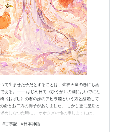
通つて生ませた子だとすることは、崇神天皇の卷にもあ
である。—— はじめ日向《ひうが》の國においでにな
小椅《おばし》の君の妹のアヒラ姫という方と結婚して、
ミ の命とお二方の御子がありました。 しかし更に皇后と
求めになつた時に、 オホクメの命の申しますには、
ます。 そのわけは三嶋《みしま》のミゾクヒの娘の#勢
#
古事記
#
日本神話
メ ）は美しい女性だったので、#三輪 の #大物主 に見