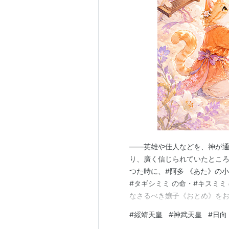
——英雄や佳人などを、神が
り、廣く信じられていたところ
つた時に、#阿多 《あた》の
#タギシミミ の命・#キスミ
なさるべき孃子《おとめ》をお
「神の御子と傳える孃子があり
#
綏靖天皇
#
神武天皇
#
日向
夜陀多良比売 （#セヤダタラヒ