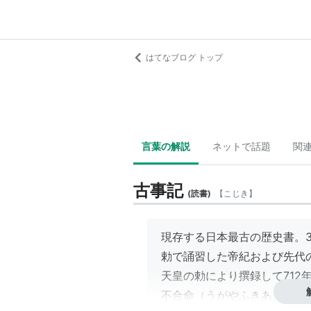
はてなブログ トップ
言葉の解説
ネットで話題
関
古事記
(
読書
)
【
こじき
】
現存する日本最古の歴史書。
勅で誦習した帝紀および先代
天皇の勅により撰録して712
不合命（うがやふきあえずの