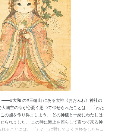
 ——#大和 の#三輪山 にある大神《おおみわ》神社の
で大國主の命が心憂く思つて仰せられたことは、 「わた
この國を作り得ましよう。 どの神樣と一緒にわたしは
せられました。 この時に海上を照らして寄つて來る神
られることには、 「わたしに對してよくお祭をしたら、