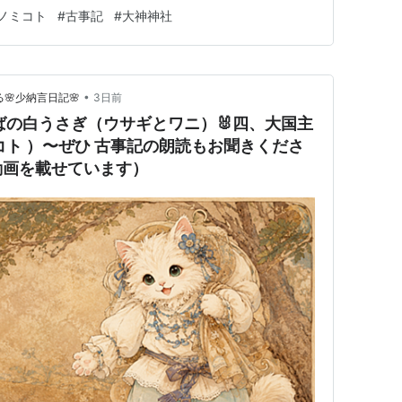
ましよう。 そうしなければ國はできにくいでしよう」
ノミコト
#
古事記
#
大神神社
國主の命が申されたことには、 「それならどのようにし
されましたら、…
•
🌸少納言日記🌸
3日前
なばの白うさぎ（ウサギとワニ）🐰四、大国主
コト ）〜ぜひ 古事記の朗読もお聞きくださ
動画を載せています）