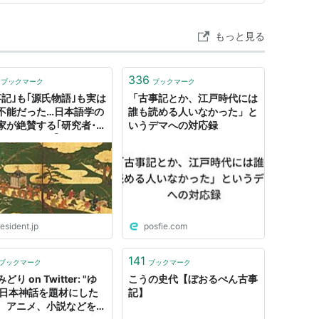
わや》にい…
もっと見る
336
ブックマーク
ブックマーク
事記｣も｢源氏物語｣も実は
「古事記とか、江戸時代には
不能だった…日本語学の
誰も読める人いなかった」と
家が絶賛する｢研究者･本
いうデマへの対応録
長｣のすごさ ｢係り結び｣
則がわかったから､読め
うになった
esident.jp
posfie.com
141
ブックマーク
ブックマーク
どり on Twitter: "ゆ
こうの史代【ぼおるぺん古事
 日本神話を題材にした
記】
、アニメ、小説などを教