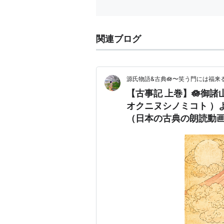
関連ブログ
源氏物語&古典🪷〜笑う門には福来る
【古事記 上巻】🪷御諸
オクニヌシノミコト ）
（日本の古典の朗読動