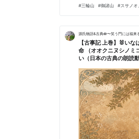
わたしが一緒になつて國を作り
#
三輪山
#
御諸山
#
スサノオ
と仰せられました。 そこで大
てお祭を致しましよう」 と申
源氏物語&古典🪷〜笑う門には福来る
【古事記 上巻】🐰い
命 （オオクニヌシノミ
い（日本の古典の朗読