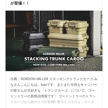
ました。 リス 収納…
が登場！！
出典：GORDON MILLER スタッキングトランクカーゴ み
なさんこんにちは。baoです。またまた今回もキャンパー
の皆さんが大好きな「トランクカーゴ」について、ゴー
ドンミラーの新商品情報です！ ゴードンミラーのトラン
クカーゴから新サイズが登場!! 新サイズその１：ロータ
イプ18L 新サイズその２：ロータイプ40L カラバリは安