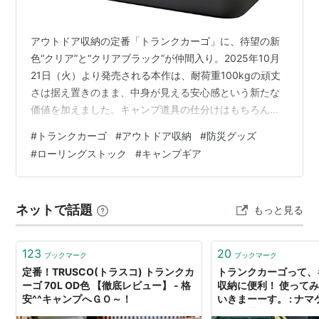
アウトドア収納の定番「トランクカーゴ」に、待望の新
色“クリア”と“クリアブラック”が仲間入り。2025年10月
21日（火）より発売される本作は、耐荷重100kgの頑丈
さは据え置きのまま、中身が見える安心感という新たな
価値を加えました。キャンプ道具の仕分けはもちろん、
ローリングストックなどの防災備蓄、屋内外のストック
#
トランクカーゴ
#
アウトドア収納
#
防災グッズ
収納まで、使い勝手を一段と高めるアップデートです。
#
ローリングストック
#
キャンプギア
「中が見えるだけで、探す・取り出す・入れ替えるが驚
くほどスムーズに。」—— クリアカラーがもたらす“管理
のしやすさ”は、日常と非常時の両方で効く。 新色“クリ
ネットで話題
もっと見る
ア／クリアブラック”のここがスゴい 開発背景——“開け
ないと見えない”不便…
123
20
ブックマーク
ブックマーク
定番！TRUSCO(トラスコ) トランクカ
トランクカーゴって、
ーゴ 70L OD色 【徹底レビュー】 - 格
収納に便利！ 使って
安^^キャンプへＧＯ～！
いきまーーす。 : ナ
ー （通称ぽっけ）