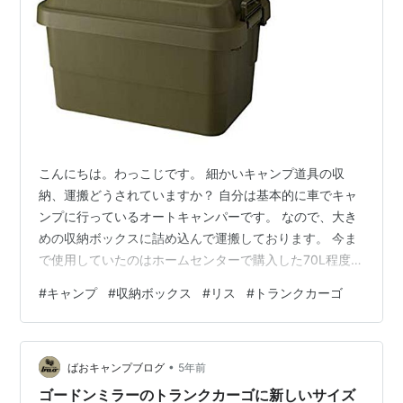
こんにちは。わっこじです。 細かいキャンプ道具の収
納、運搬どうされていますか？ 自分は基本的に車でキャ
ンプに行っているオートキャンパーです。 なので、大き
めの収納ボックスに詰め込んで運搬しております。 今ま
で使用していたのはホームセンターで購入した70L程度の
RVボックスを使用していました。 ですが、 ①ボックス
#
キャンプ
#
収納ボックス
#
リス
#
トランクカーゴ
に入れたい細かい荷物が収まらなくなってきた ②大きく
て車への積載時に積載方法が限られてしまう ③グリーン
系の色でサイトを整えたくなっている という理由で買い
•
換えました。 買い換えたのは、 リスの50Lトランクカー
ばおキャンプブログ
5年前
ゴ（スタッキング可）です。 色はグリーン。 2個購入し
ゴードンミラーのトランクカーゴに新しいサイズ