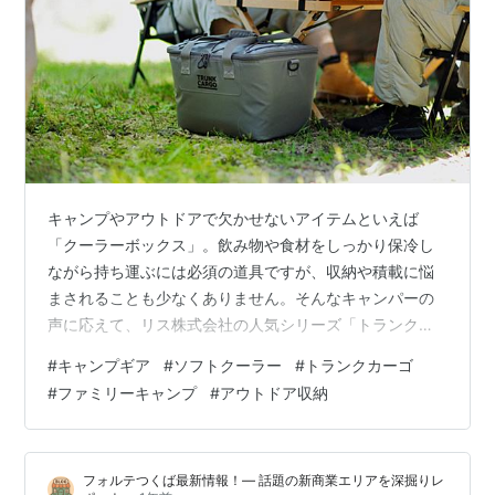
キャンプやアウトドアで欠かせないアイテムといえば
「クーラーボックス」。飲み物や食材をしっかり保冷し
ながら持ち運ぶには必須の道具ですが、収納や積載に悩
まされることも少なくありません。そんなキャンパーの
声に応えて、リス株式会社の人気シリーズ「トランクカ
ーゴ」から、待望の大容量クーラーバッグ《ソフトクー
#
キャンプギア
#
ソフトクーラー
#
トランクカーゴ
ラー26L》が新登場しました。 2025年8月21日に発売さ
#
ファミリーキャンプ
#
アウトドア収納
れたこのモデルは、従来の14Lタイプから大きくサイズア
ップ。複数人でのキャンプやファミリーキャンプに最適
で、トランクカーゴにぴったり収まる設計となっていま
フォルテつくば最新情報！— 話題の新商業エリアを深掘りレ
す。 ✅ ポイント：・大容量26Lでファミリーやグループ