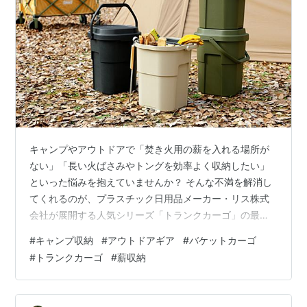
キャンプやアウトドアで「焚き火用の薪を入れる場所が
ない」「長い火ばさみやトングを効率よく収納したい」
といった悩みを抱えていませんか？ そんな不満を解消し
てくれるのが、プラスチック日用品メーカー・リス株式
会社が展開する人気シリーズ「トランクカーゴ」の最新
モデルである「バケットカーゴ 22」です。2025年2月21
#
キャンプ収納
#
アウトドアギア
#
バケットカーゴ
日（金）より発売されたこの新商品は、縦長形状のバケ
#
トランクカーゴ
#
薪収納
ツ型収納として注目を集めています。耐荷重100kgのタ
フな設計や、片手で持ち運べるハンドル付きなど、嬉し
い機能が満載。キャンプ以外にも、釣りやガーデニン