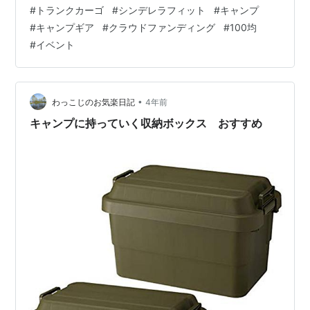
Amazon等ネットストアのギア情報 ホムセン等リアルス
#
トランクカーゴ
#
シンデレラフィット
#
キャンプ
トアのギア情報 新製品・注目製品情報 ショップ情報 キ
#
キャンプギア
#
クラウドファンディング
#
100均
ャンプ場情報 イベント情報 ほかお役立ち情報 baocamp
#
イベント
ブログ関連情報 100均のギア情報 一つ目のレトロかわい
いライトが意外にも人気なようで捕獲困難のようです
ね！ #100均 にて、乾電池式のレトロで…
•
わっこじのお気楽日記
4年前
キャンプに持っていく収納ボックス おすすめ