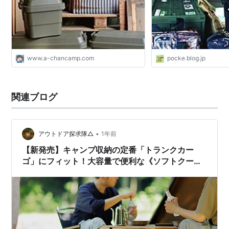
www.a-chancamp.com
pocke.blog.jp
関連ブログ
•
アウトドア探求隊△
1年前
【新発売】キャンプ収納の定番「トランクカー
ゴ」にフィット！大容量で便利な《ソフトクーラ
ー26L》が登場