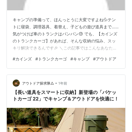
キャンプの準備って、ほんっとうに大変ですよね💦テン
トに寝袋、調理器具、着替え、子どもの遊び道具まで……
気がつけば車のトランクはパンパン😓 でも、【カインズ
のトランクカーゴ】があれば、そんな収納の悩み、スッ
キリ解決できるんです🎉 ＼この記事ではこんなあなたに
ぴったり／ キャンプの収納に困ってる方 おしゃれで丈夫
#
カインズ
#
トランクカーゴ
#
キャンプ
#
アウトドア
なボックスを探してる方 トランクカーゴのおすすめモデ
ルを知りたい方 他社製品との違いを知りたい方 車に積み
やすく、持ち運びしやすい収納を探している方 ではさっ
•
そく、【カインズで買えるトランクカーゴ】の魅力を、
アウトドア探求隊△
1年前
ぎゅぎゅっと解説していきます💪🔥 カインズのトランク
【長い道具をスマートに収納】新登場の「バケッ
カーゴが選ばれる3つの理由🌟 …
トカーゴ 22」でキャンプ＆アウトドアを快適に！