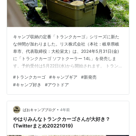
キャンプ収納の定番「トランクカーゴ」シリーズに新た
な仲間が加わりました。リス株式会社（本社：岐阜県岐
阜市、代表取締役：大松栄太）は、2024年5月31日(金)
に「トランクカーゴ ソフトクーラー 14L」を発売しま
す。予約受付は5月22日(水)から開始されます。 トランク
カーゴ ソフトクーラー 14Lの特長 材質とデザイン 商品
#
トランクカーゴ
#
キャンプギア
#
新発売
仕様 開発背景 ソフトクーラーのメリット ソフトケース
#
キャンプ好き
#
アウトドア
とハードケースの強みを両立 ドリンクスペースや作業台
としての活用 まとめて収納可能 ソフトクーラー 14Lの詳
細 水を通さない丈夫な生地 優れた保冷効果 持ち運びに
便利なショルダーベルト付き 使いやすいバンジーコード
•
ばおキャンプブログ
4年前
…
やはりみんなトランクカーゴさんが大好き？
(Twitterまとめ20221019)