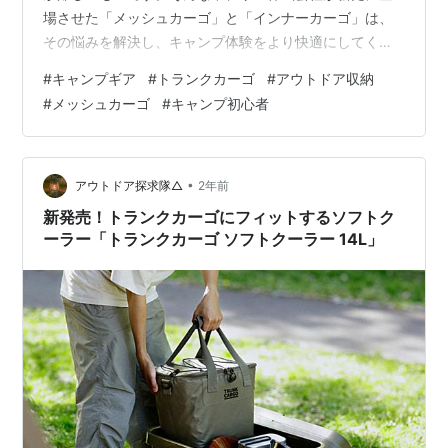
場させた「メッシュカーゴ」と「インナーカーゴ」は、
その悩みを解決し、キャンプ体験をより快適にしてくれ
るアイテムとして注目を集めています。 「メッシュカー
#
キャンプギア
#
トランクカーゴ
#
アウトドア収納
ゴ」と「インナーカーゴ」の特徴 メッシュカーゴ 16 イ
#
メッシュカーゴ
#
キャンプ初心者
ンナーカーゴ S-2/R-9 メッシュカーゴ/インナーカーゴ
フタ 使いやすさと収納効率の向上 開発背景とユーザーの
声 キャンプ収納の新定番を手に入れよう 【リス公式オン
ラインショップ】 【楽天市場/リス公式オンラインショッ
•
アウトドア探求隊△
2年前
プ】 「メッシュカ…
新発売！トランクカーゴにフィットするソフトク
ーラー「トランクカーゴ ソフトクーラー 14L」