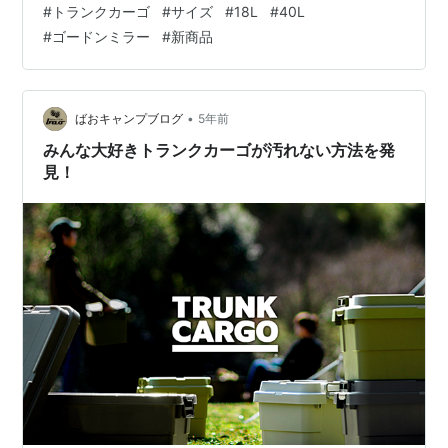
#
トランクカーゴ
#
サイズ
#
18L
#
40L
定色の3種類 それぞれの新サイズにどんなものを入れ
#
ゴードンミラー
#
新商品
る？ 他のサイズとの比較や積載例 まとめ ゴードンミラ
ーのトランクカーゴから新サイズが登場!! 出典：
GORDON MILLER スタッキングトランクカーゴ ゴードン
ミラーはブランド全体のクールさといい、カラーリング
•
ばおキャンプブログ
5年前
の…
みんな大好きトランクカーゴが汚れない方法を発
見！