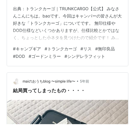
出典：トランクカーゴ｜TRUNKCARGO【公式】 みなさ
んこんにちは。baoです。今回はキャンパーの皆さんが大
好きな「トランクカーゴ」についてです。 無印仕様や
DOD仕様などいくつかありますが、仕様比較とかではな
く、ちょっとした小ネタを見つけたので紹介です！ みん
な大好きトランクカーゴ！ トランクカーゴにはいろんな
#
キャンプギア
#
トランクカーゴ
#
リス
#
無印良品
OEM製品がある！ でも直接地面に置きたくない… 何気な
#
DOD
#
ゴードンミラー
#
シンデレラフィット
くソロ用テーブルを出してみたら… ソロ用テーブルの脚
フレームが見事にフィット！もう汚れない！ おわりに み
んな大好きトランクカーゴ！ ※出典：トランクカーゴ｜
リス株式会社｜リスのプラスチックグループ 今となって
•
maiのおうちblog 〜simple life〜
5年前
はキャンプ収納の…
結局買ってしまったもの・・・・