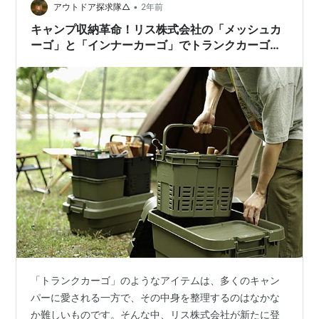
グ、洗車などさまざまな場面で大活躍するマルチな収納
•
アウトドア探求隊△
2年前
容器を詳しくご紹介します。 トランク…
キャンプ収納革命！リス株式会社の「メッシュカ
ーゴ」と「インナーカーゴ」でトランクカーゴを
最大限に活用する方法
「トランクカーゴ」のようなアイテムは、多くのキャン
パーに愛される一方で、その中身を整理するのはなかな
か難しいものです。そんな中、リス株式会社が新たに登