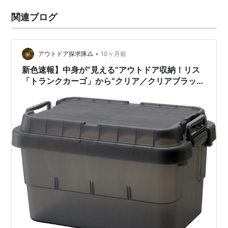
関連ブログ
•
アウトドア探求隊△
10ヶ月前
新色速報】中身が“見える”アウトドア収納！リス
「トランクカーゴ」から“クリア／クリアブラッ
ク”が登場｜耐荷重100kg・防災＆ローリングスト
ックに最適