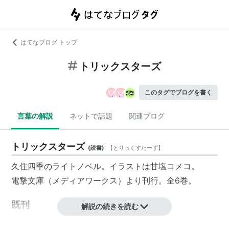
はてなブログ トップ
トリックスターズ
このタグでブログを書く
言葉の解説
ネットで話題
関連ブログ
トリックスターズ
(
読書
)
【
とりっくすたーず
】
久住四季のライトノベル。イラストは
甘塩コメコ
。
電撃文庫（メディアワークス）より刊行。全6巻。
既刊
解説の続きを読む