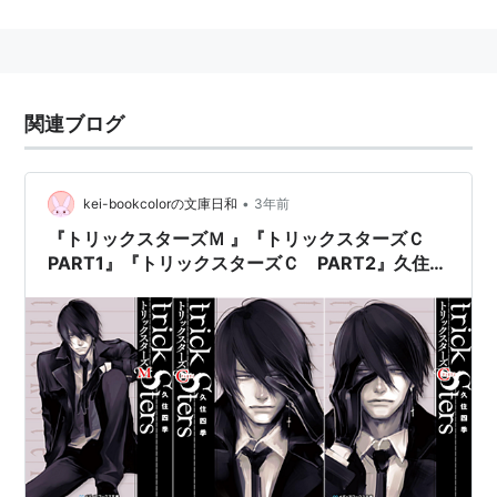
トリックスターズ (電撃文庫)
作者:
久住四季,甘塩コメコ
出版社/メーカー:
メディアワークス
発売日:
2005/06
メディア:
文庫
関連ブログ
購入
: 1人
クリック
: 63回
この商品を含むブログ (114件) を見る
•
kei-bookcolorの文庫日和
3年前
『トリックスターズＭ 』『トリックスターズＣ
トリックスターズL (電撃文庫
PART1』『トリックスターズＣ PART2』久住四
(1174))
季（著）をご紹介します！パート②
作者:
久住四季,甘塩コメコ
出版社/メーカー:
メディアワークス
発売日:
2005/11
メディア:
文庫
クリック
: 23回
この商品を含むブログ (79件) を見る
トリックスターズD (電撃文庫)