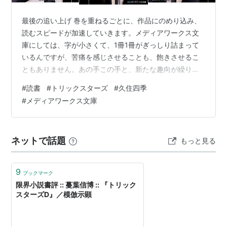
作者:
久住四季,甘塩コメコ
出版社/メーカー:
メディアワークス
最後の追い上げ 巻を重ねるごとに、作品にのめり込み、
発売日:
2006/04/01
読むスピードが加速していきます。メディアワークス文
メディア:
文庫
購入
: 1人
クリック
: 15回
庫にしては、字が小さくて、1冊1冊がぎっしり詰まって
この商品を含むブログ (67件) を見る
いるんですが、苦痛を感じさせることも、飽きさせるこ
ともありません。あの手この手と、新たな趣向が繰り広
げられ、ミステリー好きの読者の心を揺さぶります。ベ
#
読書
#
トリックスターズ
#
久住四季
タですが、ゾクゾク・ワクワク感が半端ない感じです。
トリックスターズM (電撃文庫)
#
メディアワークス文庫
一斉に、全部投入してきたか！という驚きと羨望の眼差
作者:
久住四季,甘塩コメコ
しで、最後まで、100メートル走を一気に走り抜けるよう
出版社/メーカー:
メディアワークス
発売日:
2006/08
な勢いで読破しました。完走した後の爽快感は、半端あ
メディア:
文庫
ネットで話題
もっと見る
りません。これで終わりなのが、本当にもったいない作
購入
: 1人
クリック
: 9回
品です。そして、本格ミステリー好きの方々に…
この商品を含むブログ (61件) を見る
9
ブックマーク
限界小説書評 :: 蔓葉信博 :: 『トリック
スターズD』／模倣示顕
トリックスターズC〈PART1〉 (電
撃文庫)
作者:
久住四季,甘塩コメコ