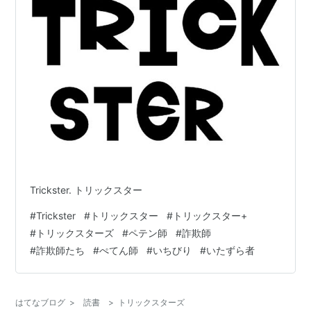
Trickster. トリックスター
#
Trickster
#
トリックスター
#
トリックスター+
#
トリックスターズ
#
ペテン師
#
詐欺師
#
詐欺師たち
#
ぺてん師
#
いちびり
#
いたずら者
はてなブログ
>
読書
>
トリックスターズ