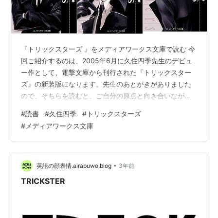
『トリックスターズ 』をメディアワークス文庫で読む 今
回ご紹介するのは、2005年6月に久住四季先生のデビュ
ー作として、電撃文庫から刊行された『トリックスター
ズ』の新装版になります。先生のあとがきがありました
ので、そちらを読むと、ご自分の原点と向き合いながら
改稿されたとのことです。電撃文庫版は残念ながら知ら
#
読書
#
久住四季
#
トリックスターズ
なかったのですが、、本作の存在を知ったのは、シリー
#
メディアワークス文庫
ズ最初の2作品『トリックスターズ 』『トリックスター
ズＬ』がメディアワークス文庫の棚に平積みで置かれて
いるのを見た瞬間でした。自分自身を覆い隠すように黒
を身にまとい、黒いオーラさえ発していそうな表紙の男
•
英語の顔表情.airabuwo.blog
3年前
性に釘付けになりました。全部で6冊出てい…
TRICKSTER