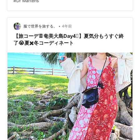
#
Dr Martens
を持っています。 今回はそんなわたしのドクターマーチ
ンコレクション？をご紹介しつつ、靴擦れ対策とかお手
入れに使っているものとかも併せてご覧ください！ 持っ
ているシューズ ①EVIEE メリージェーンシューズ
•
服で世界を旅する。
4年前
②1460 レッドステッ…
【旅コーデ👖奄美大島Day4⃣】夏気分もうすぐ終
了😭夏✖️冬コーディネート