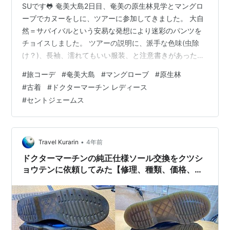
SUです🐸 奄美大島2日目、奄美の原生林見学とマングロ
ーブでカヌーをしに、ツアーに参加してきました。 大自
然＝サバイバルという安易な発想により迷彩のパンツを
チョイスしました。 ツアーの説明に、派手な色味(虫除
け？)、長袖、濡れてもいい服装、と注意書きがあったの
でそれも取り入れ、奄美大島2日目のアクティブコーディ
#
旅コーデ
#
奄美大島
#
マングローブ
#
原生林
ネート🐸 〈トップ:古着 SAINT JAMES セントジェーム
#
古着
#
ドクターマーチン レディース
ス〉 派手な色味がいい、と聞いて一番初めに思い浮かん
#
セントジェームス
だ、このセントジェームス💘 ピンクにオレンジのボーダ
ーです🧡 シンプルもかわいいけど、こういう思い切った
色も実は結構使えるので、いろいろ集めたくなりますね
😆 www.sho…
•
Travel Kurarin
4年前
ドクターマーチンの純正仕様ソール交換をクツシ
ョウテンに依頼してみた【修理、種類、価格、純
正、ビブラム、かかと、すり減り、削れ、亀裂、
サイドゴア、公式、ブーツ】