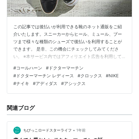
この記事では後払いが利用できる靴のネット通販をご紹
介いたします。スニーカーからヒール、ミュール、ブー
ツまで様々な種類のシューズで後払いを利用することが
できます。 是非、この機会にチェックしてみてくださ
い。 ※本サービス内ではアフィリエイト広告を利用して
います [:contents] 後払い対応ショップ 比較一覧 後払い
#
コールハーン
#
ドクターマーチン
対応ショップを即日発送の可否・後払いサービス・特徴
#
ドクターマーチン レディース
#
クロックス
#
NIKE
でまとめました。気になるショップ名をクリックする
#
ナイキ
#
アディダス
#
アシックス
と、詳しい紹介にジャンプできます。 ※スマホの方は→
横スクロールで表示できます。 ショップ名 即日発送 後
払い対応 特徴・注目ポイント PRO-Keds △（配送：4営
関連ブログ
業日以内に発送…
•
ちびっこロードスターライフ
1年前