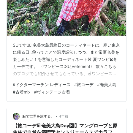
SUです🙋‍♀️ 奄美大島最終日のコーディネートは、寒い東京
に帰る日‥😢ってことで温度調節しつつ、まだ常夏奄美を
楽しみたい！を意識したコーディネート👗 夏ワンピ✖️冬
カーデです。 〈ワンピース:SU_vetement〉 散々こちら
のブログでも紹介させてもらっている、🍎ワンピースの
サンプルです☺️ こちらもやっと予約販売に出せました。
#
ドクターマーチン レディース
#
旅コーデ
#
奄美大島
よかったらshopをチェケラしてみてくださいませ✨ shop
#
古着mix
#
ヴィンテージ古着
の商品ページはこちらから↓↓ インドブロックプリント
ネジネジワンピース | SU_vetement 開放感のあるワンピ
ースなので、夏のバカンスにもピッタリです。 裏地つき
なので冬もタイツ&長袖インナーに…
•
服で世界を旅する。
4年前
【旅コーデ👖奄美大島Day2️⃣】マングローブと原
生林で自然を満喫🌴セントジェームスでカラフ