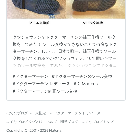
クツショウテンでドクターマーチンの純正仕様ソール交
換をしてみた！ ソール交換ができないことで有名なドク
ターマーチン。しかし、日本で唯一、純正仕様でソール
交換をしてくれるのがクツショウテン。10年履いたブー
ツのソール交換をしてみた。 クツショウテンでドクター
マーチンの純正仕様ソール交換をしてみた！ アウトソー
#
ドクターマーチン
#
ドクターマーチンのソール交換
ル交換修理に出したドクターマーチン10ホールブーツ ド
#
ドクターマーチン レディース
#
Dr Martens
クターマーチンのソール交換はできない！？公式では修
#
ドクターマーチン純正ソール交換
理不可。 クツショウテンではドクターマーチン交換用ソ
ールを生産しており、交換修理が可能！ 他の店舗でのド
クターマーチン修理 ドクターマーチンのソール交換は自
はてなブログ
>
未指定
>
ドクターマーチン レディース
分でできるか？ ビブラムソールな…
はてなブログ タグとは
ヘルプ
開発ブログ
はてなブログトップ
Copyright (C) 2001-
2026
Hatena.