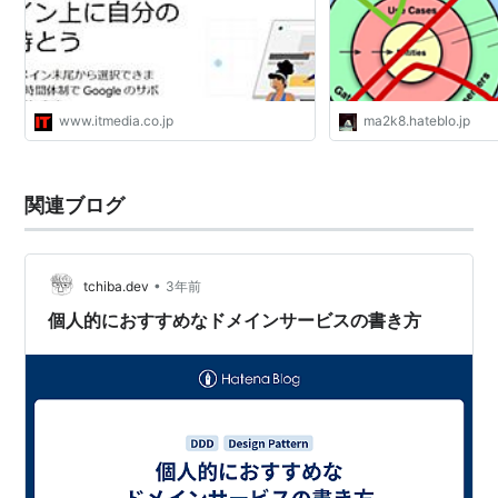
www.itmedia.co.jp
ma2k8.hateblo.jp
関連ブログ
•
tchiba.dev
3年前
個人的におすすめなドメインサービスの書き方