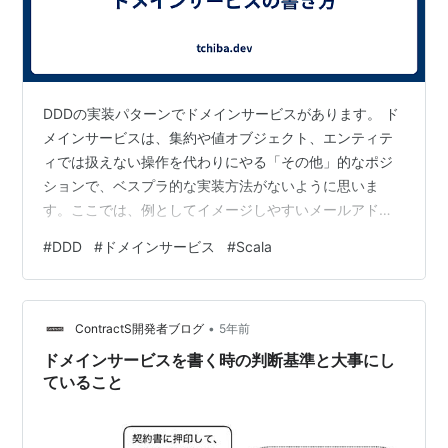
DDDの実装パターンでドメインサービスがあります。 ド
メインサービスは、集約や値オブジェクト、エンティテ
ィでは扱えない操作を代わりにやる「その他」的なポジ
ションで、ベスプラ的な実装方法がないように思いま
す。ここでは、例としてイメージしやすいメールアドレ
スがユニークであることをチェックするドメインサービ
#
DDD
#
ドメインサービス
#
Scala
スを例に、よくある実装と、そのペインを確認し、あり
たい姿を示した後、最後にその解決策として、ドメイン
サービスからエンティティへメッセージを送るようにす
•
る実装を示します。 扱う例 ここでは、例としてシンプル
ContractS開発者ブログ
5年前
な、ユーザーのメールアドレスを変更するというユース
ドメインサービスを書く時の判断基準と大事にし
ケースを扱います。 ストーリー: ユーザーは…
ていること