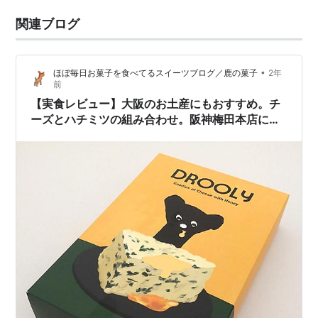
関連ブログ
•
ほぼ毎日お菓子を食べてるスイーツブログ／鹿の菓子
2年
前
【実食レビュー】大阪のお土産にもおすすめ。チ
ーズとハチミツの組み合わせ。阪神梅田本店にし
か出店していない「DROOLY（ドローリー）」。
一番人気のフィナンシェ ～ ゴルゴンゾーラ
with ハニー ～ の日持ちや値段、口コミなども紹
介