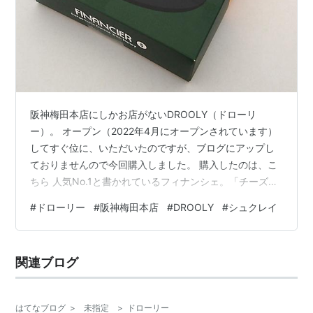
阪神梅田本店にしかお店がないDROOLY（ドローリ
ー）。 オープン（2022年4月にオープンされています）
してすぐ位に、いただいたのですが、ブログにアップし
ておりませんので今回購入しました。 購入したのは、こ
ちら 人気No.1と書かれているフィナンシェ。「チーズを
使っていますが、チーズ臭くないフィナンシェです」。
#
ドローリー
#
阪神梅田本店
#
DROOLY
#
シュクレイ
と、店員さんにすすめられるがまま購入しました。 ブラ
ンドストーリ― 製造しているのは フィナンシェ ～ ゴル
ゴンゾーラ with ハニー ～ パッケージ・価格・賞味期
関連ブログ
限・カロリー・サイズ 手提げ袋 開けていきます 割って
みます あたためてみます 通販 Xなどの口コミ ドローリー
関連情報…
はてなブログ
>
未指定
>
ドローリー