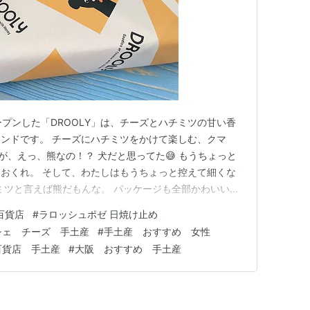
ープンした「DROOLY」は、チーズとハチミツの甘い香
ンドです。 チーズにハチミツをかけて楽しむ、クマ
が、えっ、熊なの！？ 犬だと思ってた😅 もうちょっと
おくれ。 そして、わたしはもうちょっと控えて細くな
チミツと言えば熊だもんな。 パッケージも全部かわいい。
ンゾーラ with ハニーです。そのほかに ✅カマンベー
百貨店
#
ラロッシュポゼ 日焼け止め
ith ハニー ✅ゴルゴンゾーラ with ハニー ✅カマンベール
シェ チーズ 手土産
#
手土産 おすすめ 女性
百貨店 手土産
#
大阪 おすすめ 手土産