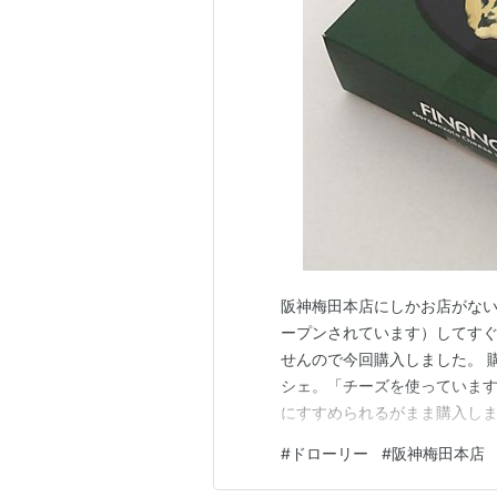
阪神梅田本店にしかお店がないD
ープンされています）してす
せんので今回購入しました。 購
シェ。「チーズを使っていま
にすすめられるがまま購入しま
シェ ～ ゴルゴンゾーラ wit
#
ドローリー
#
阪神梅田本店
ズ 手提げ袋 開けていきます 
ーリー関連情報…