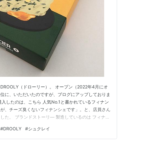
ROOLY（ドローリー）。 オープン（2022年4月にオ
ぐ位に、いただいたのですが、ブログにアップしておりま
入したのは、こちら 人気No.1と書かれているフィナン
すが、チーズ臭くないフィナンシェです」。と、店員さん
した。 ブランドストーリ― 製造しているのは フィナン
h ハニー ～ パッケージ・価格・賞味期限・カロリー・サイ
#
DROOLY
#
シュクレイ
割ってみます あたためてみます 通販 Xなどの口コミ ドロ