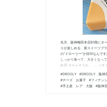
先月、阪神梅田本店B1階にオ
りが楽しめる、新スイーツブラ
の“ドローリー”が目印なんです
しっかり食べて、大きくなって
れ😑 そりゃそうか、、、ハ
こちらはフィナンシェで、ゴルゴ
#
DROOLY
#
DROOLY 阪神
ル with ハニー ✅チェダー w
#
チーズ お菓子
#
フィナン
with …
#
手土産 レア 大阪
#
阪神