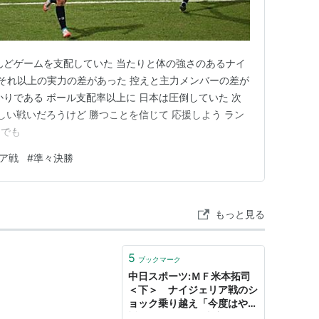
んどゲームを支配していた 当たりと体の強さのあるナイ
 それ以上の実力の差があった 控えと主力メンバーの差が
かりである ボール支配率以上に 日本は圧倒していた 次
しい戦いだろうけど 勝つことを信じて 応援しよう ラン
んでも
ア戦
#
準々決勝
もっと見る
5
ブックマーク
中日スポーツ:ＭＦ米本拓司
＜下＞ ナイジェリア戦のシ
ョック乗り越え「今度はやり
返す」:365日FC東京