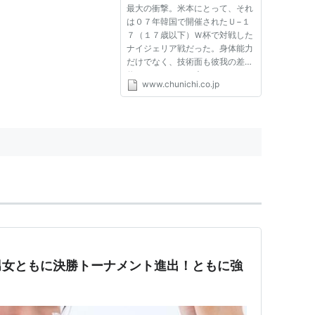
最大の衝撃。米本にとって、それ
(CHUNICHI Web)
は０７年韓国で開催されたＵ−１
７（１７歳以下）Ｗ杯で対戦した
ナイジェリア戦だった。身体能力
だけでなく、技術面も彼我の差は
信じられないほど大きかった。
www.chunichi.co.jp
「いくら寄せても相手はプレッシ
ャーを感じてなかった。平気な
顔。まったくボールが奪えなかっ
た」。交代するまでの３５分
間。...
男女ともに決勝トーナメント進出！ともに強