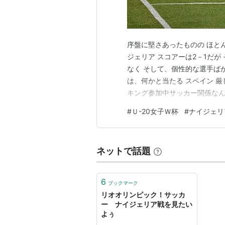
序盤に堅さあったものの ほと
ジェリア スコアーは2－1だが
なく そして、個性的な選手ば
は、何かと当たる スペイン 厳
キング参加中サッカー関係な
#
Ｕ-20女子Ｗ杯
#
ナイジェリ
ネットで話題
6
ブックマーク
リオオリンピック！サッカ
ー ナイジェリア戦を見たい
よぅ