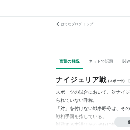
はてなブログ トップ
言葉の解説
ネットで話題
関
ナイジェリア戦
(
スポーツ
)
【
スポーツの試合において、
対ナイジ
られていない呼称。
「対」を付けない
戦争呼称
は、その
戦相手国を指している。
対戦する主語はそれぞれに使えるが