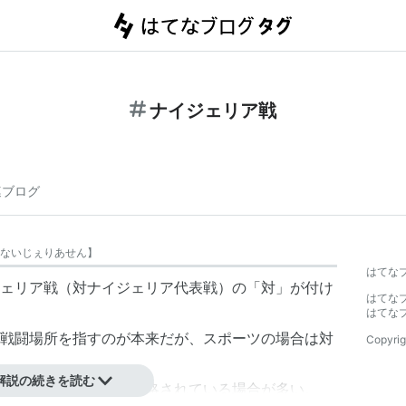
ナイジェリア戦
連ブログ
ないじぇりあせん
】
はてな
ェリア戦
（対ナイジェリア代表戦）の「対」が付け
はてな
はてな
戦闘場所を指すのが本来だが、スポーツの場合は対
Copyrig
解説の続きを読む
、日本という主語が省略されている場合が多い。