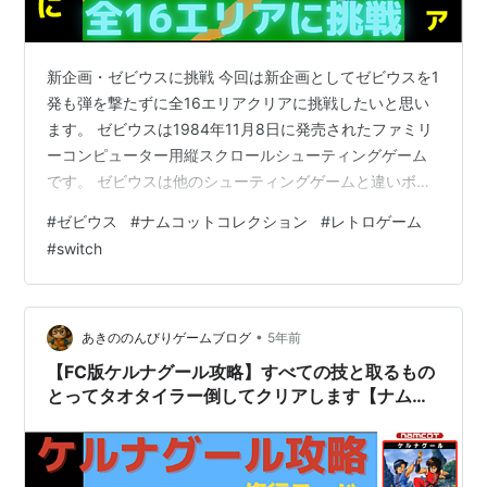
新企画・ゼビウスに挑戦 今回は新企画としてゼビウスを1
発も弾を撃たずに全16エリアクリアに挑戦したいと思い
ます。 ゼビウスは1984年11月8日に発売されたファミリ
ーコンピューター用縦スクロールシューティングゲーム
です。 ゼビウスは他のシューティングゲームと違いボス
のアンドアジェネシスがしばらくすると居なくなり倒さ
#
ゼビウス
#
ナムコットコレクション
#
レトロゲーム
なくても先に進めるので今回の挑戦を思いつきました(笑)
#
switch
バックアタックやしつこくつきまとってくるゾシーやこ
ちらに突っ込んで来るジアラにめちゃくちゃ苦戦しまし
た(^^; 結果はどうなる事やら．．． それではどうぞ(^_^)/
www.youtube.com 普通にクリアしてる動画はこち…
•
あきののんびりゲームブログ
5年前
【FC版ケルナグール攻略】すべての技と取るもの
とってタオタイラー倒してクリアします【ナムコ
ットコレクションプレイ動画#14】