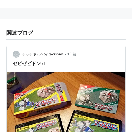
ど、様々な家庭用ハードに移植された。
戦闘機「
ソルバルウ
」をモニター内の上下左右に動かし
ながら、対空砲火（ザッパー）と地上爆撃（ブラスタ
ー）を使い分けて敵を撃破していくのが基本システム。
関連ブログ
それまでにないさまざまな要素を持っており、ビデオゲ
ームの表現方法を大きく広げる契機となった、エポック
メイキングな作品。真偽は定かではないが、破壊不可能
•
チッチキ355 by takipony
1年前
のバキュラに256発のザッパーを当てると破壊できると
ゼビゼビドン♪♪
いう噂も飛び交うこともあったが、このエピソードはコ
ナミの「パロディウス」のあるキャラクターに反映され
ている。尚、後年になってバキュラが破壊できない処理
になっていることを開発者自身が確認している。
ゼビウスのここが新しかった
ゲームの世界に、バックグラウンドとなるストーリ