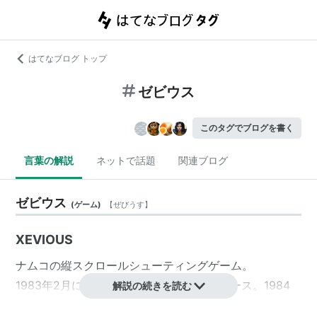
はてなブログ トップ
ゼビウス
このタグでブログを書く
言葉の解説
ネットで話題
関連ブログ
ゼビウス
(
ゲーム
)
【
ぜびうす
】
XEVIOUS
ナムコ
の縦スクロールシューティングゲーム。
1983年2月にアーケードゲームとしてリリース。1984
解説の続きを読む
年11月8日にファミリーコンピュータ版が発売されるな