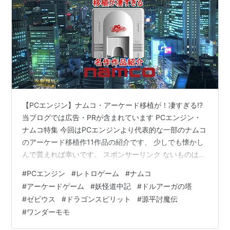
【PCエンジン】ナムコ・アーケード移植が！凄すぎる!?
当ブログでは広告・PRが含まれています PCエンジン・
ナムコ特集 今回はPCエンジンより代表的な一部のナムコ
のアーケード移植作11作品の紹介です、 少しでも懐かし
んで貰えれば幸いです。 スポンサーリンク ないものはな
い！お買い物なら楽天市場 動画は下の欄から↓↓↓
#
PCエンジン
#
レトロゲーム
#
ナムコ
youtu.be 源平討魔伝 1・源平討魔伝 発売日：1990年3月
#
アーケードゲーム
#
妖怪道中記
#
ドルアーガの塔
16日 アーケード版の売りであったボイス、大型キャラク
#
ゼビウス
#
ドラゴンスピリット
#
源平討魔伝
ター、3重スクロールは当時の家庭用ゲーム機としてはか
#
ワンダーモモ
なり忠実に再現された完成度の高いアクションゲームで
す ギャラガ88 2・ギャラガ‘88 発売日：1988…