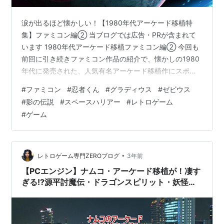
涙が出るほど懐かしい！【1980年代アーケード移植特
集】ファミコン編② 当ブログでは広告・PRが含まれて
います 1980年代アーケード移植ファミコン編② 今回も
前回に引き続きファミコン作品の紹介で、懐かしの1980
年代に発売された、人気有名アーケード移植作にスポッ
トを当てて一部ではありますが紹介したいと思います、5
#
ファミコン
#
忍者くん
#
グラディウス
#
ゼビウス
作品づつの紹介で第3弾までとなり、今回は第2弾5作品
#
影の伝説
#
スペースハリアー
#
レトロゲーム
紹介となります、動画の方は１本で15作品紹介となって
#
ゲーム
おります、今回も当時はアーケードが家庭ゲーム機のフ
ァミコンで遊べるのも有り夢中になってやっていたもの
ばかりになります、少しでも懐かしんで貰えれば幸いで
す、今後も記事の方アップしてい…
•
レトロゲーム専門ZEROブログ
3年前
【PCエンジン】ナムコ・アーケード移植が！凄す
ぎる!?源平討魔伝・ドラゴンスピリット・妖怪道
中記などが登場