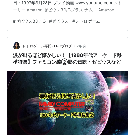
日：1997年3月28日 プレイ動画 www.youtube.com スト
ーリー amazon ゼビウス3D/Gプラス ナムコ Amazon
#
ゼビウス3D／G
#
ゼビウス
#
レトロゲーム
•
レトロゲーム専門ZEROブログ
2年前
涙が出るほど懐かしい！【1980年代アーケード移
植特集】ファミコン編②影の伝説・ゼビウスなど