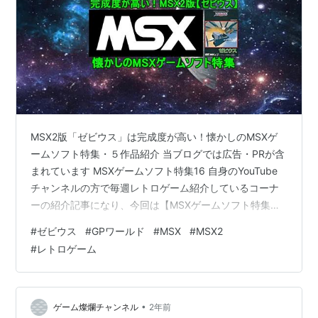
MSX2版「ゼビウス」は完成度が高い！懐かしのMSXゲ
ームソフト特集・５作品紹介 当ブログでは広告・PRが含
まれています MSXゲームソフト特集16 自身のYouTube
チャンネルの方で毎週レトロゲーム紹介しているコーナ
ーの紹介記事になり、今回は【MSXゲームソフト特集
16】よりMSXゲームソフトを5作品の紹介を行います、
#
ゼビウス
#
GPワールド
#
MSX
#
MSX2
海外アーケードゲームのセガのSG-1000からの移植作
#
レトロゲーム
「GPワールド」を始め、アーケードゲームの初代ゼビウ
スの移植作と新作モードが追加された「ゼビウス ファー
ドラウト伝説」などが登場します！少しでも懐かしんで
もらえたり、楽しんでいだければ幸いです、今後もゲー
•
ゲーム燦爛チャンネル
2年前