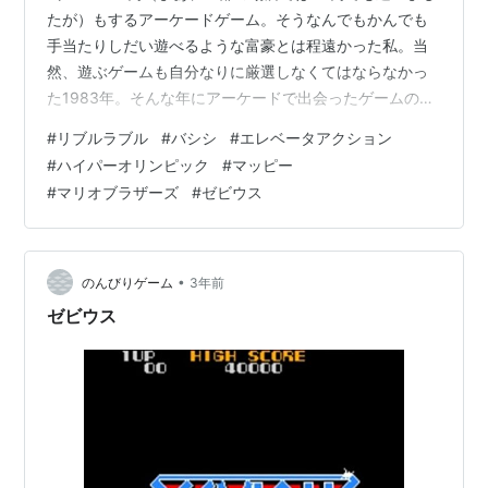
たが）もするアーケードゲーム。そうなんでもかんでも
手当たりしだい遊べるような富豪とは程遠かった私。当
然、遊ぶゲームも自分なりに厳選しなくてはならなかっ
た1983年。そんな年にアーケードで出会ったゲームの中
のひとつが、このリブルラブルでした。 まずはキャラク
#
リブルラブル
#
バシシ
#
エレベータアクション
ターがかわいかった。 ゲーム内容も比較的他とは違って
#
ハイパーオリンピック
#
マッピー
いたような。 ジャンル的にはアクションゲームになるの
#
マリオブラザーズ
#
ゼビウス
かな。 でも、8方向レバー2本を使って、ラインで敵キャ
ラ？とかキノコを囲むんでしたっけ？ いや、もう細かな
ところは全然覚えてないなあ。 バシシでしたね。バシ
シ！でも、バシシってなんでし…
•
のんびりゲーム
3年前
ゼビウス