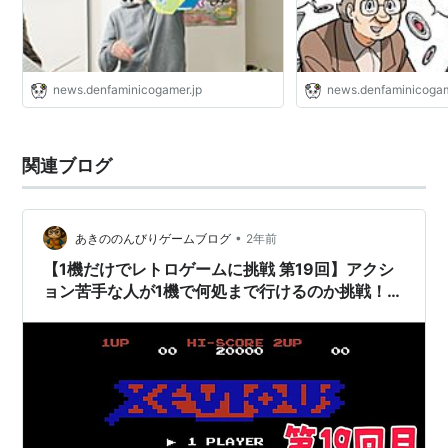
当時の『マイコンBASICマガジン』には、高得点を目
指すための本格的な攻略記事だけでなく、設定資料
やストーリーまで掲載された。
news.denfaminicogamer.jp
news.denfaminicogam
細野晴臣
はこのゲームにインスパイアされ、日本で
初めてゲームミュージックのレコードをリリースし
た。
関連ブログ
ユーザーの間で、幻のエンディングがあると言う噂
が社会現象を引き起こした「ゼビウス星事件」の発
生させたりした。
•
あきののんびりゲームブログ
2年前
関連作品
【1機だけでレトロゲームに挑戦 第19回】アクシ
ョン苦手な人が1機で何処まで行けるのか挑戦！
スーパーゼビウス
【ゼビウス編】【特別番外編】
スーパーゼビウス -ガンプの謎-
ゼビウス ファードラウト伝説
ソルバルウ
ゼビウス3D/G