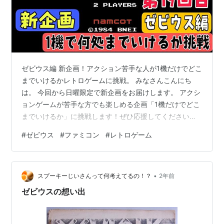
*1
:
シオナイト
ゼビウス編 新企画！アクション苦手な人が1機だけでどこ
までいけるかレトロゲームに挑戦。 みなさんこんにち
は。 今回から日曜限定で新企画をお届けします。 アクシ
ョンゲームが苦手な方でも楽しめる企画「1機だけでどこ
までいけるか」に挑戦します！ぜひ応援してください。
一機だけでどこまで進めるかのスリルと興奮 こんな方に
#
ゼビウス
#
ファミコン
#
レトロゲーム
おすすすめアクションゲームが苦手な方新しいゲームチ
ャレンジが好きな方ゲーム実況動画が好きな方 ぜひ高評
価とチャンネル登録をお願いします。 コメント欄で皆さ
•
んのアドバイスや感想もお待ちしております。 今回はレ
スプーキーじいさんって何考えてるの！？
2年前
トロゲーム『ゼビウス』に挑戦します。 いいねとコメン
ゼビウスの想い出
トをよろしくお願いします。 …