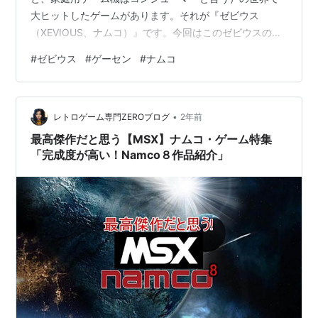
大ヒットしたゲームがあります。それが『ゼビウス
（XEVIOUS、ナムコ）』です。今回はこのゼビウスの話
を書きます、また長くなってしまいましたが。 ゼビウス
#
ゼビウス
#
ゲーセン
#
ナムコ
は縦スクロールのシューティングゲームです。デビュー
は1983年のこと。当時はテーブル型筐体が多くて、連れ
がいる場合は向かい側に座って見物したりできました。
•
プレイヤーは架空の戦闘機（ソルバルウ）に乗り、機銃
レトロゲーム専門ZEROブログ
2年前
（ザッパー）と爆弾（ブラスター）で敵を攻撃します。
最高傑作だと思う【MSX】ナムコ・ゲーム特集
絵的には上空から真下を見下ろした形にな…
「完成度が高い！Namco８作品紹介」