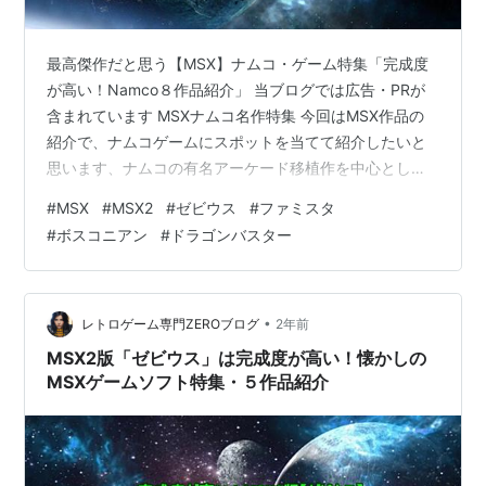
最高傑作だと思う【MSX】ナムコ・ゲーム特集「完成度
が高い！Namco８作品紹介」 当ブログでは広告・PRが
含まれています MSXナムコ名作特集 今回はMSX作品の
紹介で、ナムコゲームにスポットを当てて紹介したいと
思います、ナムコの有名アーケード移植作を中心とし、
他にはあのファミコンの名作移植やMSXオリジナルゲー
#
MSX
#
MSX2
#
ゼビウス
#
ファミスタ
ムも登場します、今回は特に出来の良い名作を一部では
#
ボスコニアン
#
ドラゴンバスター
ありますが「８作品」紹介させていただきます、少しで
も懐かしんで貰えれば幸いです、今後も記事の方アップ
していきますのでお楽しみに。 スポンサーリンク ないも
のはない！お買い物なら楽天市場 動画で見たい方は下の
•
レトロゲーム専門ZEROブログ
2年前
欄から↓↓↓ youtu.b…
MSX2版「ゼビウス」は完成度が高い！懐かしの
MSXゲームソフト特集・５作品紹介