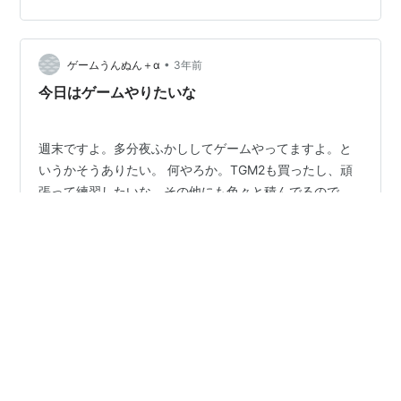
のゼビウスは買わなかったですが、友達が持ってました
し親戚の家にもあって良くプレイしていたのを思い出し
ます。 友達でやたらシューティングゲームが好きで上手
•
いやつがいて、良く友達がプレイしているのを横で観て
ゲームうんぬん＋α
3年前
ました。 私自身はそんなにシューティングゲームは好き
今日はゲームやりたいな
ではなかったので、上手い友達のプレイ…
週末ですよ。多分夜ふかししてゲームやってますよ。と
いうかそうありたい。 何やろか。TGM2も買ったし、頑
張って練習したいな。その他にも色々と積んでるので、