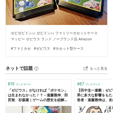
ーを本格的に持ち込んだ。
すべての敵キャラクタに名前と兵器としての性格が
付けられた。また、世界設定で特有の言語の「ゼビ
語」も作られ、当時としては裏設定の量が膨大。
さらに、
隠れキャラクタ
をお遊びにとどめず、ゲー
ゼビゼビドン♪♪ ゼビドン♪♪ ファミリーカセットケース
ムの内容を深める小道具として使った。（
スペシャ
マッピー ゼビウス ランド ノーブランド品 Amazon
ルフラッグ
、ソル）
#
ファミカセ
#
ゼビウス
#
カセット型ケース
背景は森、海、砂漠などで構成され、黒い部分がま
ったくない点でも特徴的だった。このフルカラーの
バックグラフィックは「
ゼビマップ
」と呼ばれ、高
ネットで話題
もっと見る
い評価を受けた。
ナスカの地上絵が唐突に登場したり、味方キャラク
タ
*1
が自機の周囲をしばらく回り、その最中は敵から
815
467
ブックマーク
ブックマーク
の攻撃が止んだり、といった謎めいた演出も、人気
「ゼビウス」がなければ「ポケモン」
【田中圭一連載：ゼビ
は生まれなかった！？－遠藤雅伸、田
界に多大な影響をもた
の理由の一つ。
尻智、杉森建｜ゲームの歴史を紐解く
造者・遠藤雅伸は、友
作者として知られる
遠藤雅伸
は、「
ゲームデザイナ
連載「ゲームの企画書」第一回 | 電フ
究者となった。すべて
ー
」という職業で呼ばれた最初の人。
ァミニコゲーマー
ムのために──【若ゲ