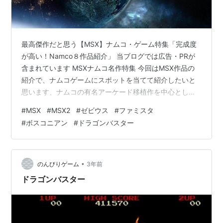
最高傑作だと思う【MSX】ナムコ・ゲーム特集「完成度
が高い！Namco８作品紹介」 当ブログでは広告・PRが
含まれています MSXナムコ名作特集 今回はMSX作品の
紹介で、ナムコゲームにスポットを当てて紹介したいと
思います、ナムコの有名アーケード移植作を中心とし、
他にはあのファミコンの名作移植やMSXオリジナルゲー
#
MSX
#
MSX2
#
ゼビウス
#
ファミスタ
ムも登場します、今回は特に出来の良い名作を一部では
#
ボスコニアン
#
ドラゴンバスター
ありますが「８作品」紹介させていただきます、少しで
も懐かしんで貰えれば幸いです、今後も記事の方アップ
していきますのでお楽しみに。 スポンサーリンク ないも
のはない！お買い物なら楽天市場 動画で見たい方は下の
•
のんびりゲーム
3年前
欄から↓↓↓ youtu.b…
ドラゴンバスター