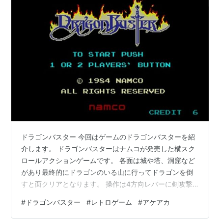
ドラゴンバスター 今回はゲームのドラゴンバスターを紹
介します。 ドラゴンバスターはナムコが発売した横スク
ロールアクションゲームです。 各面は城や塔、洞窟など
があり最終的にドラゴンのいる山に行ってドラゴンを倒
すと面クリアとなります。 操作は4方向レバーに剣攻撃
と魔法攻撃の2ボタンの操作となっています。 ドラゴン
#
ドラゴンバスター
#
レトロゲーム
#
アケアカ
バスターの特徴というか難点はジャンプアクションがボ
タンではなくレバーを上方向に入れてするというところ