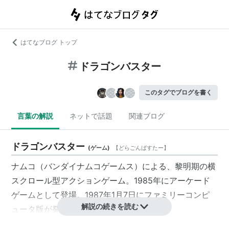
はてなブログ トップ
ドラゴンバスター
このタグでブログを書く
言葉の解説
ネットで話題
関連ブログ
ドラゴンバスター
(
ゲーム
)
【
どらごんばすたー
】
ナムコ（バンダイナムコゲームス）による、黎明期の横
スクロール型アクションゲーム。1985年にアーケード
ゲームとして登場。1987年1月7日にファミリーコンピ
解説の続きを読む
ュータ版が発売された。
プレイヤーは剣士を操り、マップに表示された道（１本