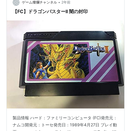
•
ゲーム燦爛チャンネル
2年前
PlayStation Portable （「ナムコミュージアム
Vol.2」に収録）
【FC】ドラゴンバスターII 闇の封印
Xbox 360（「ナムコミュージアム バーチャルアーケ
ード」に収録）
Wii（バーチャルコンソールでアーケード版とファミ
コン版が配信）
ニンテンドー3DS（バーチャルコンソールでファミ
コン版が配信）
Wii U（バーチャルコンソールでファミコン版が配
信）
製品情報 ハード：ファミリーコンピュータ (FC)発売元：
ナムコ開発元：トーセ発売日：1989年4月27日 プレイ動