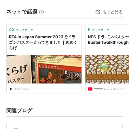
イナーキー)であることも手伝ってか、ナムコにおける
経験値が入る「イエロージュエリー」の名称が、日本版
ネットで話題
もっと見る
いわゆる「不気味ゲー」扱いされる事のあるゲームのひ
の黄色（YELLOW）ではなく「RED（赤）」と表記され
ているという細かな違い…
とつ。
43
8
ブックマーク
ブックマーク
RTA in Japan Summer 2023でドラ
NES ドラゴンバスター /
続編としては、1989年にファミリーコンピュータで発
ゴンバスター走ってきました｜めめく
Buster (walkthrough
らげ
売された『ドラゴンバスターII』、1999年にプレイステ
ーションで発売された『
ドラゴンヴァラー
』などがあ
る。
移植
note.com
www.youtube.com
ファミリーコンピュータ（1987年1月7日発売）
MSX2（1987年12月19日発売）
PlayStation （「ナムコミュージアムVol.2」に収
関連ブログ
録）
Windows（「ナムココレクションVol.2」に収録）