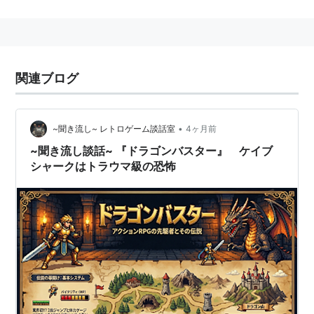
道のこともあれば分岐していることもある）の途中に位
置している山や洞窟や城などのステージに潜んでいる敵
キャラを倒していく。
プレーヤーはステージ中を上下左右に自由に移動できる
関連ブログ
が、ステージには重力が設定されているため、途中で
「2段ジャンプ」などを使わないと到達できない箇所も
あったりする。
•
~聞き流し~ レトロゲーム談話室
4ヶ月前
プレイヤーにはマップごとにバイタリティ(体力)パラメ
~聞き流し談話~ 『ドラゴンバスター』 ケイブ
シャークはトラウマ級の恐怖
ータが設定されており、敵と接触する・あるいは敵の攻
撃を受けたりするとバイタリティが少しずつ減少する。
バイタリティがゼロになるとプレイヤーは死亡し、ゲー
ムオーバーとなる。
各ステージには、足を踏み入れるとそれを倒さない限り
部屋を出られない小ボスや、ステージの一番奥に存在す
る中ボスの竜などが存在していて、中ボスを倒すことで
そのステージはクリアとなる。道の一番奥には、大ボス