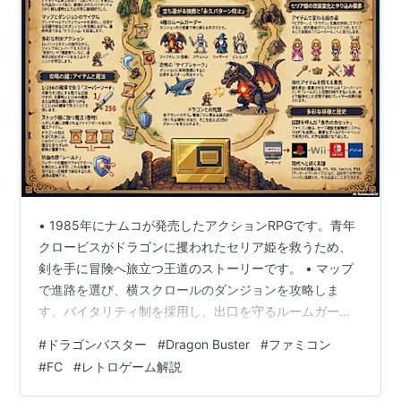
である竜のみが生息するステージが存在し(各マップご
とに竜の急所は違う)、竜を倒すことでそのマップはク
リアとなり、囚われていた姫が救出となる。また各ステ
ージをクリアすると、バイタリティは一定量回復する。
（最終ステージクリアの際は、残りバイタリティの量に
応じて得点が加算される）
また、ステージ中のザコ敵や小ボスを倒すと、バイタリ
ティを回復させるポーション・毒(取ると体力が減少す
るので取ってはいけない)・中ボスの居る部屋に通じる
• 1985年にナムコが発売したアクションRPGです。青年
扉を開ける鍵・あるいはバイタリティの上限を増やすポ
クロービスがドラゴンに攫われたセリア姫を救うため、
ーション・飛び道具として使えるファイヤーボール(ス
剣を手に冒険へ旅立つ王道のストーリーです。 • マップ
トックがある場合はボタン操作でプレイヤーの前面方向
で進路を選び、横スクロールのダンジョンを攻略しま
す。バイタリティ制を採用し、出口を守るルームガーダ
に発射できる)など、さまざまなアイテムが出現するこ
ーを倒してステージを進める形式です。 • 2段ジャンプを
とがある。
#
ドラゴンバスター
#
Dragon Buster
#
ファミコン
世界で初めて搭載した作品の一つです。ジャンプ中に繰
ドット絵で描かれる敵キャラクター(モンスター)たちの
#
FC
#
レトロゲーム解説
り出す「兜割り」や「垂直斬り」といった強力な剣技を
デザインの奇怪さや、ゲーム中に流れるBGMが短調(マ
使いこなすのが攻略の鍵となります。 • 海外FC版では、