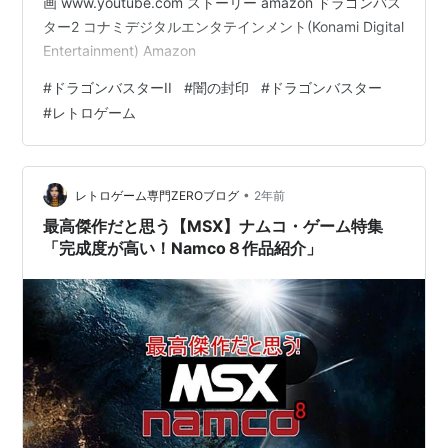
画 www.youtube.com ストーリー amazon ドラゴンバス
ター2 コナミデジタルエンタテインメント(Konami Digital
Entertainment) Amazon
#
ドラゴンバスターII
#
闇の封印
#
ドラゴンバスター
#
レトロゲーム
•
レトロゲーム専門ZEROブログ
2年前
最高傑作だと思う【MSX】ナムコ・ゲーム特集
「完成度が高い！Namco８作品紹介」