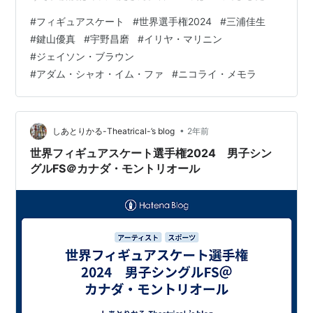
ね、お疲れ様です(笑) 男子フリー 第1グループ 6：アダ
#
フィギュアスケート
#
世界選手権2024
#
三浦佳生
ム・シャオ・イム・ファ 生放送だったら彼の演技まず流
#
鍵山優真
#
宇野昌磨
#
イリヤ・マリニン
れなかったと思うんだよね。録画放送で良かったのか
#
ジェイソン・ブラウン
も。 素晴らしいルッツからスタート。トゥループのコン
#
アダム・シャオ・イム・ファ
#
ニコライ・メモラ
ビネーションも高い。6本目までトリプルアクセルと4回
転の高難度構成で、ラストジャンプもオイラーを挟んだ
トリプル。ノーミス！！ あとはもう…
•
しあとりかる-Theatrical-’s blog
2年前
世界フィギュアスケート選手権2024 男子シン
グルFS＠カナダ・モントリオール