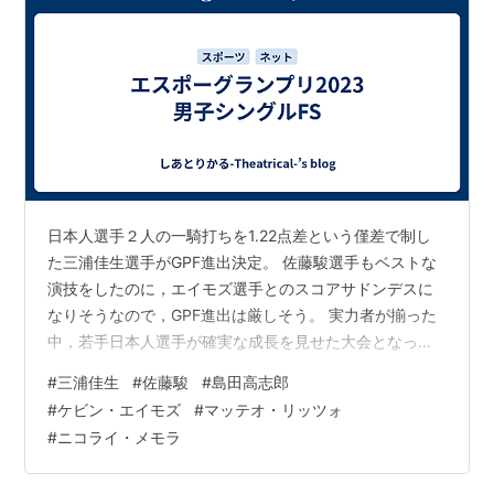
日本人選手２人の一騎打ちを1.22点差という僅差で制し
た三浦佳生選手がGPF進出決定。 佐藤駿選手もベストな
演技をしたのに，エイモズ選手とのスコアサドンデスに
なりそうなので，GPF進出は厳しそう。 実力者が揃った
中，若手日本人選手が確実な成長を見せた大会となっ
た。
#
三浦佳生
#
佐藤駿
#
島田高志郎
#
ケビン・エイモズ
#
マッテオ・リッツォ
#
ニコライ・メモラ