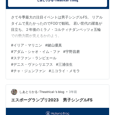
さて今季最大の注目イベントは男子シングルFS。 リアル
タイムで見たかったのでFODで観戦。 若い世代の躍進が
目立ち、２年後のミラノ・コルティナダンペッツォ五輪
での勢力図が見えるかのよう。
#
イリア・マリニン
#
鍵山優真
#
アダム・シャオ・イム・ファ
#
宇野昌磨
#
ステファン・ランビエール
#
デニス・ヴァシリエフス
#
三浦佳生
#
チャ・ジュンファン
#
ニコライ・メモラ
•
しあとりかる-Theatrical-’s blog
3年前
エスポーグランプリ2023 男子シングルFS