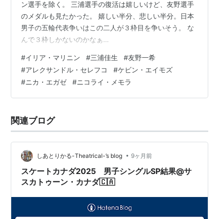
ン選手を除く。 三浦選手の復活は嬉しいけど、友野選手
のメダルも見たかった。 嬉しい半分、悲しい半分。日本
男子の五輪代表争いはこの二人が３枠目を争いそう。 な
んで３枠しかないのかなぁ…
#
イリア・マリニン
#
三浦佳生
#
友野一希
#
アレクサンドル・セレフコ
#
ケビン・エイモズ
#
ニカ・エガゼ
#
ニコライ・メモラ
関連ブログ
•
しあとりかる-Theatrical-’s blog
9ヶ月前
スケートカナダ2025 男子シングルSP結果@サ
スカトゥーン・カナダ🇨🇦