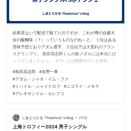
結果見ないで配信で観てたのですが、これが噂の自爆大
会の醍醐味（？）っていうものなのね～と。 １位はある
意味予想どおりアダム選手。２位以下は大荒れのフラン
スグランプリ。 島田高志郎くんの銀メダルには本当にび
っくりしましたよぉ。 そういえば師匠のランビ先生、現
役時代に伝説の大自爆大会*1で優勝してましたね。これ
#
島田高志郎
#
友野一希
も何かのご縁なのかしら？ *1:2006年のスケートカナダ
#
アダム・シャオ・イム・ファ
#
ミハイル・シャイドロフ
#
ニコライ・メモラ
#
アレキサンドル・セレフコ
•
しあとりかる-Theatrical-’s blog
2年前
上海トロフィー2024 男子シングル