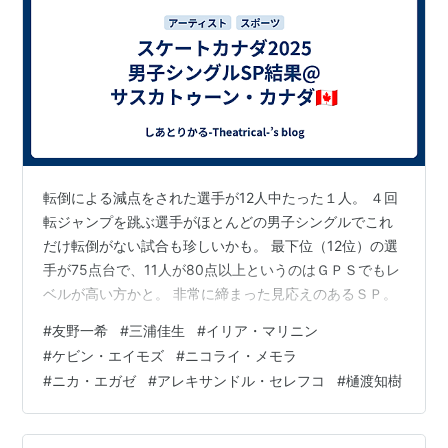
転倒による減点をされた選手が12人中たった１人。 ４回
転ジャンプを跳ぶ選手がほとんどの男子シングルでこれ
だけ転倒がない試合も珍しいかも。 最下位（12位）の選
手が75点台で、11人が80点以上というのはＧＰＳでもレ
ベルが高い方かと。 非常に締まった見応えのあるＳＰ。
#
友野一希
#
三浦佳生
#
イリア・マリニン
#
ケビン・エイモズ
#
ニコライ・メモラ
#
ニカ・エガゼ
#
アレキサンドル・セレフコ
#
樋渡知樹