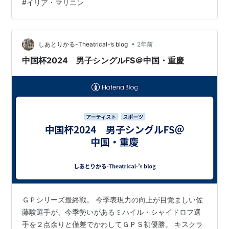
#
イリア・マリニン
•
しあとりかる-Theatrical-’s blog
2年前
中国杯2024 男子シングルFS＠中国・重慶
ＧＰシリーズ最終戦。 今季表現力の向上が目覚ましい佐
藤駿選手が、今季勢いがあるミハイル・シャイドロフ選
手を２点余りと僅差でかわしてＧＰＳ初優勝。 キスクラ