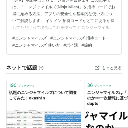
は、「ニンジャマイルズ(Ninja Miles)」を招待コードでお
得に始める方法、アプリの安全性や基本的な使い方につ
いて解説します。 イケメン 招待コードがどこにあるか探
してただけって場合はこれを使って！ ニンジャマイルズ
- キーボードポイ活 開発元:Sango Technologies Inc 無料
#
ニンジャマイルズ
#
ニンジャマイルズ 招待コード
posted withアプリーチ ニンジャマイルズ 招待コード
#
ニンジャマイルズ 使い方
#
ポイ活
#
節約
FAKOEILAMF ニンジャマイルズってどんなアプリ？ 安全
性について ニンジャマイルズの招待コードで5000マイ
ルもらえる ニンジャマイルズの招待コード入力方法
ネットで話題
もっと見る
【STEP1…
190
36
ブックマーク
ブックマーク
話題のニンジャマイルズについて調査
ニンジャマイルズは「
してみた｜okash1n
のか━━一次情報に基
dapto