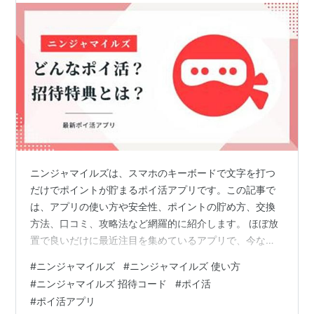
ニンジャマイルズは、スマホのキーボードで文字を打つ
だけでポイントが貯まるポイ活アプリです。この記事で
は、アプリの使い方や安全性、ポイントの貯め方、交換
方法、口コミ、攻略法など網羅的に紹介します。 ほぼ放
置で良いだけに最近注目を集めているアプリで、今なら
招待コード【IN7BDH7QMX】入力で5,000マイルGETで
#
ニンジャマイルズ
#
ニンジャマイルズ 使い方
きるよ！ ＼招待コード IN7BDH7QMX／ ニンジャマイル
#
ニンジャマイルズ 招待コード
#
ポイ活
ズ Sango technologies Inc. 目次 ニンジャマイルズと
#
ポイ活アプリ
は？基本情報と概要 Android版の対応状況 招待コードと