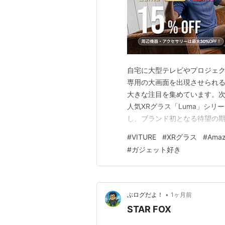
自宅に大型テレビやプロジェ
専用の大画面を出現させられ
大きな注目を集めています。次世
人気XRグラス「Luma」シリ
し、ブランド初となる待望の期
7月7日（火）0:00から7月1
#
VITURE
#
XRグラス
#
Ama
た最新の「VITURE Luma U
#
ガジェット好き
象…
•
ぶログだよ！
1ヶ月前
STAR FOX