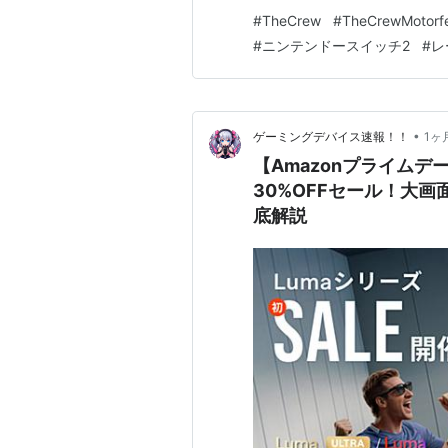
オアフ島を舞台に、車・バイ
#
TheCrew
#
TheCrewMotorf
ドレース。すでにPC・PS・Xb
#
ニンテンドースイッチ2
#
レ
•
ゲーミングデバイス速報！！
1ヶ
【Amazonプライムデー
30%OFFセール！大
底解説