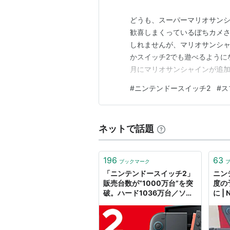
どうも、スーパーマリオサン
歓喜しまくっているぼちカメさんで
しれませんが、マリオサンシャ
かスイッチ2でも遊べるように
月にマリオサンシャインが追
たのなんの。 今やっているゲ
#
ニンテンドースイッチ2
#
ス
ます。 さて、今回のテーマは
ャケ。 スプラトゥーンシリー
ネットで話題
196
63
ブックマーク
「ニンテンドースイッチ2」
ニン
販売台数が“1000万台”を突
度の
破。ハード1036万台／ソフ
に |
ト2062万本を売り上げ、日
本ではハード235万台／ソフ
ト387万本を記録