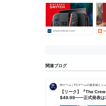
済新聞
くて
い！
す！
www.nikkei.com
k
関連ブログ
特ゲーム｜PCゲームの最安値とニ
【リーク】『The Crew 
$49.99——正式発表