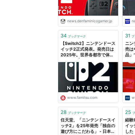
news.denfaminicogamer.jp
n
34
31
ブックマーク
ブ
【Switch2】ニンテンドース
ニン
イッチ2正式発表。発売日は
売は
2025年。世界各都市で体験
品」
会も開催 | ゲーム・エンタメ
済新
最新情報のファミ通.com
www.famitsu.com
w
28
25
ブックマーク
任天堂、「ニンテンドースイ
経験
ッチ2」を25年発売「独自の
イッ
遊び方にこだわる」 - 日本経
した