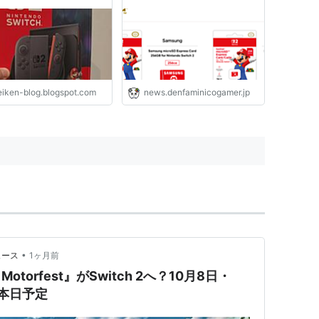
ワクワク感がハンパな
店舗で売り切れ状態に。一部
本体をジックリ紹介しま
ではほぼ倍額で転売されてい
る現象も見られるが、公式ラ
イセンス商品も販売される予
定なので焦らずに
eiken-blog.blogspot.com
news.denfaminicogamer.jp
•
ュース
1ヶ月前
Motorfest』がSwitch 2へ？10月8日・
は本日予定