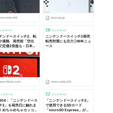
ews.web.nhk
buzzap.jp
28
ックマーク
ブックマーク
テンドースイッチ2、転
ニンテンドースイッチ2発売
や過熱 発売前「空出
転売対策にも注力 | NHKニュ
で定価2倍超も - 日本経
ース
聞
ww.nikkei.com
news.web.nhk
22
ブックマーク
ブックマーク
804：「ニンテンドース
「ニンテンドースイッチ2」
チ2」を発売日に触れま
で使用できるSDカード
！めちゃめちゃカッコよ
「microSD Express」が各