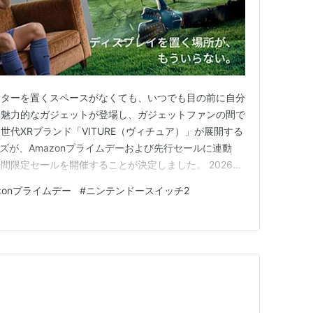
クターを置くスペースがなくても、いつでも目の前に自分
る魅力的なガジェットが登場し、ガジェットファンの間で
代XRブランド「VITURE（ヴィチュア）」が展開する
ーズが、Amazonプライムデーおよび先行セールに連動
間限定セールを開催することが決定しました。 2026年
3日（月）23:59までの期間中、これまで定価販売のみだっ
zonプライムデー
#
ニンテンドースイッチ2
ltra」および「VITURE Luma」が、ついに初めての割引対