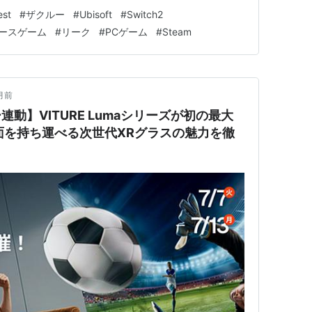
ク・ボート・飛行機で走り回れるフェス系オープンワール
est
#
ザクルー
#
Ubisoft
#
Switch2
oxで配信中で、今回はSwi…
ースゲーム
#
リーク
#
PCゲーム
#
Steam
月前
連動】VITURE Lumaシリーズが初の最大
画面を持ち運べる次世代XRグラスの魅力を徹