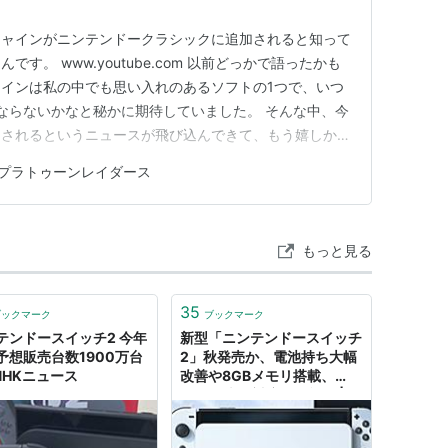
シャインがニンテンドークラシックに追加されると知って
す。 www.youtube.com 以前どっかで語ったかも
インは私の中でも思い入れのあるソフトの1つで、いつ
ならないかなと秘かに期待していました。 そんな中、今
加されるというニュースが飛び込んできて、もう嬉しかっ
ームがひと段落したら、とことんやりつくしたいと思い
プラトゥーンレイダース
、「スプラトゥーンレイダース」に登場するキワモノシ
ズ最新作に…
もっと見る
35
ブックマーク
ブックマーク
テンドースイッチ2 今年
新型「ニンテンドースイッチ
予想販売台数1900万台
2」秋発売か、電池持ち大幅
 NHKニュース
改善や8GBメモリ搭載、
120Hz表示対応の可能性 |
Buzzap！