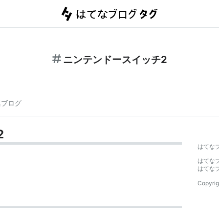
ニンテンドースイッチ2
連ブログ
2
はてな
はてな
はてな
Copyrig