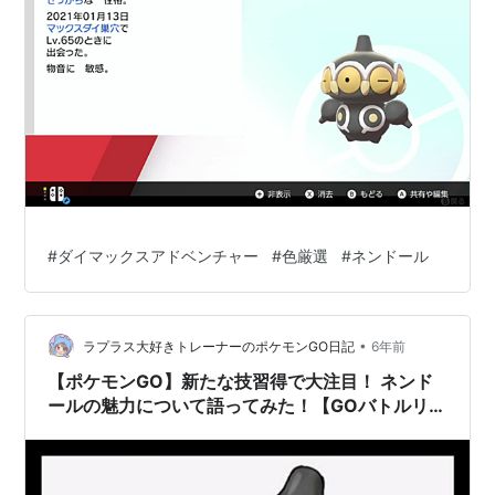
#
ダイマックスアドベンチャー
#
色厳選
#
ネンドール
•
ラプラス大好きトレーナーのポケモンGO日記
6年前
【ポケモンGO】新たな技習得で大注目！ ネンド
ールの魅力について語ってみた！【GOバトルリー
グ】