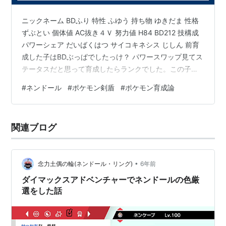
高さ
1.5m
重さ
108.0kg
ニックネーム BDふり 特性 ふゆう 持ち物 ゆきだま 性格
ずぶとい 個体値 AC抜き４Ｖ 努力値 H84 BD212 技構成
進化の系譜
パワーシェア だいばくはつ サイコキネシス じしん 前育
成した子はBDぶっぱでしたっけ？ パワースワップ見てス
ヤジロン
ネンドール
-Lv.36->
テータスだと思って育成したらランクでした。この子で
ザシアンとかのAを引きづり落として地震で絞めよう！
#
ネンドール
#
ポケモン剣盾
#
ポケモン育成論
UBなんて怖くない！ ほんとに悪い癖なんですけどBDど
っちにも欲張って振ってどっちつかずになってしまうん
ですよね。尖らせた方が強い！ 元日なのでLINEスタンプ
関連ブログ
の宣伝貼っておきます。良いお年をお過ごしください。
https://store.line.me/st…
•
念力土偶の輪(ネンドール・リング)
6年前
ダイマックスアドベンチャーでネンドールの色厳
選をした話