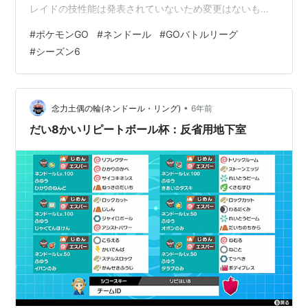
レイドの技性能は発表されていないため変更はないもの
と思われます。 https://t.co/oxO24wIlar #ポケモンGO
#
ポケモンGO
#
ネンドール
#
GOバトルリーグ
pic.twitter.com/O0e0hWBH9t— ポケモンGO攻略⚡みん
#
シーズン6
ポケ (@pokemongo_db) 2021年1月5日 公式発表による
と、GOバトルリーグシーズン6にて技性能の調整が行わ
れるほか、新たな技を習得するポケモンたちもいるよう
ですね！…
•
念力土偶の輪(ネンドール・リング)
6年前
だい8かいリピートボール杯：反省用地下室