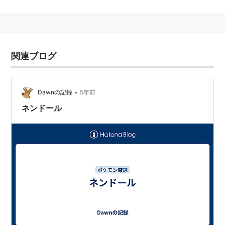
一種。第3世代『ルビー・サファイア』で登場。
データ
関連ブログ
図鑑番号
全国図鑑
No.344
•
Dawnの記録
5年前
ホウエン図鑑
No.132
Em
ネンドール
No.137
ORAS
イッシュ図鑑
No.170
BW2
分類
どぐうポケモン
タイプ
じめん
エスパー
特性
ふゆう
通常特性
タマゴグループ
性別不明