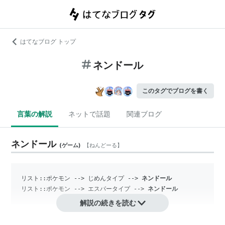
はてなブログ トップ
ネンドール
このタグでブログを書く
言葉の解説
ネットで話題
関連ブログ
ネンドール
(
ゲーム
)
【
ねんどーる
】
リスト::ポケモン
 --> 
じめんタイプ
 --> 
ネンドール
リスト::ポケモン
 --> 
エスパータイプ
 --> 
ネンドール
解説の続きを読む
『ポケットモンスター』シリーズに登場するポケモンの