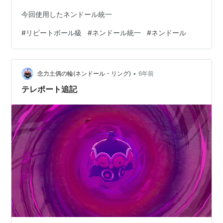
今回使用したネンドール統一
#
リピートボール級
#
ネンドール統一
#
ネンドール
•
念力土偶の輪(ネンドール・リング)
6年前
テレポート追記