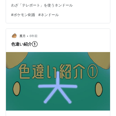
わざ「テレポート」を使うネンドール
#
ポケモン剣盾
#
ネンドール
•
雁月
6年前
色違い紹介①