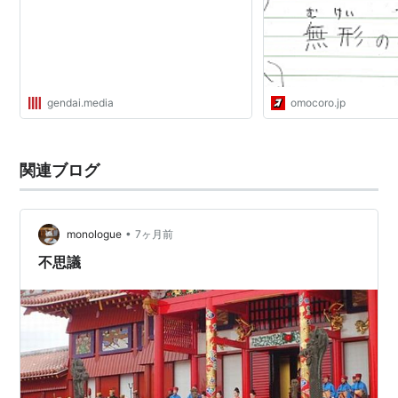
gendai.media
omocoro.jp
関連ブログ
•
monologue
7ヶ月前
不思議