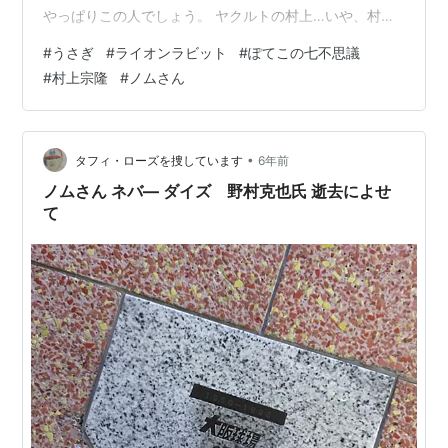
やっぱりこの人でしょう。 ヤクルトの村上…いや、村神
様！！！！ 昨日は阪神VSヤクルトやったんですよ。 な
#
うさぎ
#
ライオンラビット
#
ぽてこの七不思議
ので阪神ファンの私にとっては、 村上は敵チームの４番
#
村上宗隆
#
ノムさん
なわけです。 でももう試合の行方そっちのけで、 村上の
バッティングに夢中でした 笑 そして迎えた6回表… おそ
らくあまり得意ではないであろう青柳から、 まさに完
璧！なバックスクリーン横へのHR！！ いやぁもう阪神フ
•
タフィ・ローズを捜しています
6年前
ァンやのに「すげー…
ノムさん ネバ― ダイズ 野村克也氏 逝去によせ
て