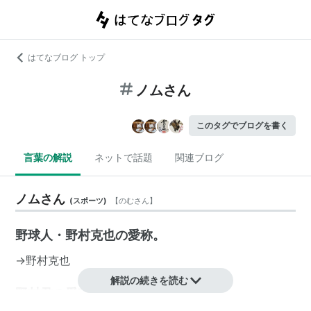
はてなブログ トップ
ノムさん
このタグでブログを書く
言葉の解説
ネットで話題
関連ブログ
ノムさん
(
スポーツ
)
【
のむさん
】
野球人・野村克也の愛称。
→野村克也
解説の続きを読む
野村君の愛称