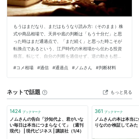
もうはまだなり、まだはもうなり読み方:（そのまま）株
式や商品相場で、天井や底の判断は「もう十分だ」と思
った時はまだ通過点で、「まだ続く」と思った時こそが
転換点であるという、江戸時代の米相場から伝わる投資
格言。転じて、自分の判断を過信せず、逆の動きも想定
すべきという戒め。 なんか、ノムさんがでてきて苦虫か
#
コメ相場
#
過信
#
通過点
#
ノムさん
#
判断材料
みつぶし笑いで言いそうな言葉です。 冷静に考えると
「もう」とか「まだ」と判断する客観的な理由がないこ
とがほとんどで、せいぜい「今まではそうだった」、も
ネットで話題
もっと見る
っと言うなら「私が経験した今までは～」という程度の
ことがほとんどです。 名人級の人の経験なら十分に判断
材料になるでしょうけどこういうことを喋りたが…
1424
361
ブックマーク
ブックマーク
ノムさんの告白「沙知代よ、君がいな
ノムさんの本は本当に
い毎日は本当につまらなくて」（週刊
りなのか検証してみた 
現代） | 現代ビジネス | 講談社（1/4）