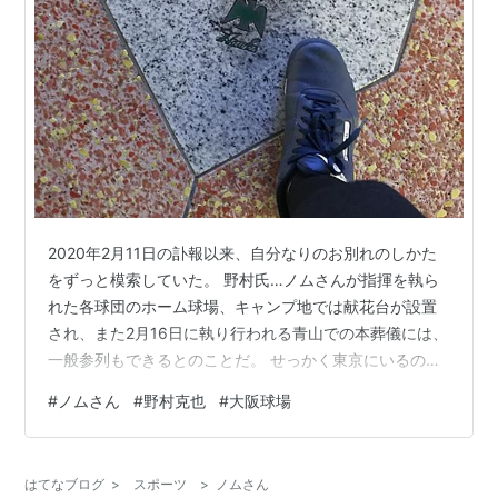
2020年2月11日の訃報以来、自分なりのお別れのしかた
をずっと模索していた。 野村氏…ノムさんが指揮を執ら
れた各球団のホーム球場、キャンプ地では献花台が設置
され、また2月16日に執り行われる青山での本葬儀には、
一般参列もできるとのことだ。 せっかく東京にいるのだ
し、野球ファンの端くれとして、いずれかに参加させて
#
ノムさん
#
野村克也
#
大阪球場
いただこうかとも思ったが、どちらも行かないことにし
た。 行って、そこで泣くしかできないことが嫌なのだ。
参列して、泣くのが悪いという意味ではない。 はたから
はてなブログ
>
スポーツ
>
ノムさん
見ると、行かないという決断が「冷たい、ファンとして