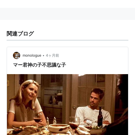
日本における野村姓の男子に、頻繁につけられるあだ
名。
渡辺君にナベちゃん、ナベ、と言うあだ名がつけられる
のと同じ。
関連ブログ
•
monologue
4ヶ月前
マー君神の子不思議な子