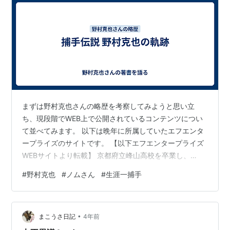
まずは野村克也さんの略歴を考察してみようと思い立
ち、現段階でWEB上で公開されているコンテンツについ
て並べてみます。 以下は晩年に所属していたエフエンタ
ープライズのサイトです。 【以下エフエンタープライズ
WEBサイトより転載】 京都府立峰山高校を卒業し、
1954年にテスト生として南海ホークスに入団。3年目の
#
野村克也
#
ノムさん
#
生涯一捕手
1956年からレギュラーに定着すると、現役27年間にわた
り球界を代表する捕手として活躍。歴代2位の通算657本
塁打、戦後初の三冠王などその強打で数々の記録を打ち
•
立て、不動の正捕手として南海の黄金時代を支えた。
まこうさ日記
4年前
「ささやき戦術」や投手のクイックモーションの導入な