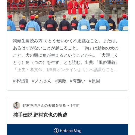
狗頭生角読み方:くとうせいかく不思議なこと。または、
あるはずがないことが起こること。「狗」は動物の犬の
こと。犬の頭に角が生えるということから。「犬頭（く
とう）角（つの）を生ず」とも読む。出典:『風俗通義』
「正失・孝文帝」(辞典オンラインより) 不思議なことっ
て、あります。好いことも悪いこともありますけど、悪
#
不思議
#
ノムさん
#
素敵
#
有難い
#
原因
いことが起こったらちゃんと原因を追究した方が好さそ
うです。 「勝ちに不思議の勝ちあり、負けに不思議の負
けなし」 ノムさんの言葉で有名ですが実は江戸時代の剣
•
術家・松浦静山の引用だそうで、それにしても素敵な言
野村克也さんの著書を語る
1年前
葉ではありませんか⁉ 負けたのは、しくじったのは不思
捕手伝説 野村克也の軌跡
議で片づけないでちゃんと原因を探して…