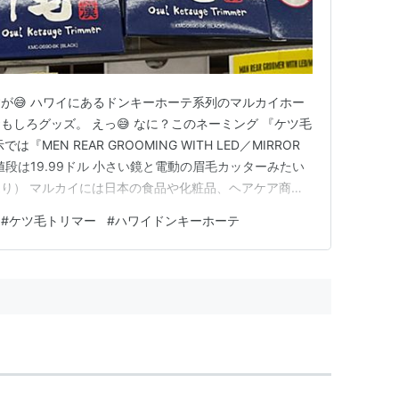
が😅 ハワイにあるドンキーホーテ系列のマルカイホー
しろグッズ。 えっ😅 なに？このネーミング 『ケツ毛
MEN REAR GROOMING WITH LED／MIRROR
お値段は19.99ドル 小さい鏡と電動の眉毛カッターみたい
り） マルカイには日本の食品や化粧品、ヘアケア商品
ーホーテに続いてローカルの日本人御用達のお店です。
#
ケツ毛トリマー
#
ハワイドンキーホーテ
て事は需要があるって事よね😆 確かに最近のメンズも