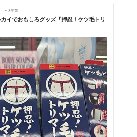
•
報
3年前
ルカイでおもしろグッズ『押忍！ケツ毛トリ