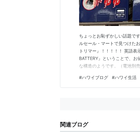
ちょっとお恥ずかしい話題です
ルセール・マートで見つけたおも
トリマー』！！！！！ 英語表示では『
BATTERY』ということで、
な構造のようです。（電池別売
が豊富に揃っていて、ドンキ
#
ハワイブログ
#
ハワイ生活
こんなに目につく場所にあるっ
身だしなみには…
関連ブログ