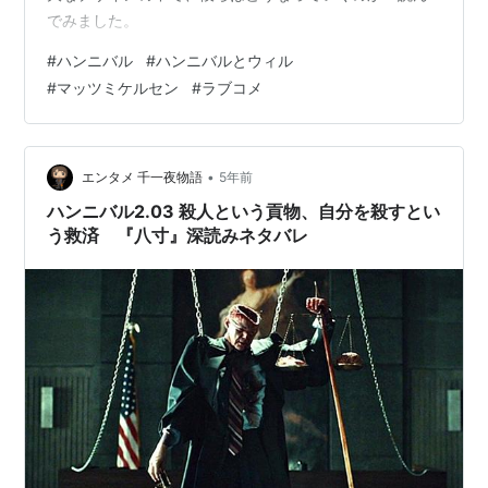
でみました。
#
ハンニバル
#
ハンニバルとウィル
#
マッツミケルセン
#
ラブコメ
•
エンタメ 千一夜物語
5年前
ハンニバル2.03 殺人という貢物、自分を殺すとい
う救済 『八寸』深読みネタバレ