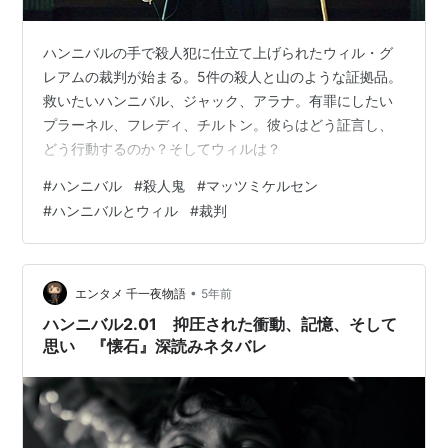
ハンニバルの手で殺人犯に仕立て上げられたウィル・グ
レアムの裁判が始まる。5件の殺人と山のような証拠品。
救いたいハンニバル、ジャック、アラナ。有罪にしたい
プラーネル、フレディ、チルトン。彼らはどう証言し、
どう行動するのか？そしてウィルは？
#
ハンニバル
#
殺人鬼
#
マッツミケルセン
#
ハンニバルとウィル
#
裁判
•
エンタメ 千一夜物語
5年前
ハンニバル2.01 抑圧された衝動、記憶、そして
思い 『懐石』深読みネタバレ