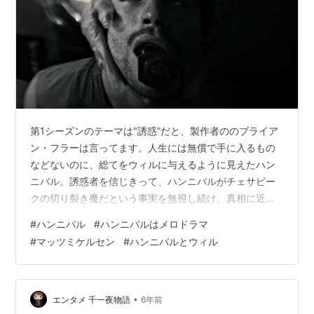
第1シーズンのテーマは"誘惑”だと、製作者ののブライア
ン・フラーは言ってます。人生には無償で手に入るもの
などないのに、総てをウィルに与えるように見えたハン
ニバル。誘惑者を信じきって、ハンニバルがチェサピー
クの切り裂き魔だという事実を無視し続け、真相に近づ
きすぎて殺人鬼としてハメられたウィル。2人の捻じれ切
#
ハンニバル
#
ハンニバルはメロドラマ
った関係はどうなっていくのか？第2シーズンを読み直し
#
マッツミケルセン
#
ハンニバルとウィル
てみたいかと...
•
エンタメ 千一夜物語
6年前