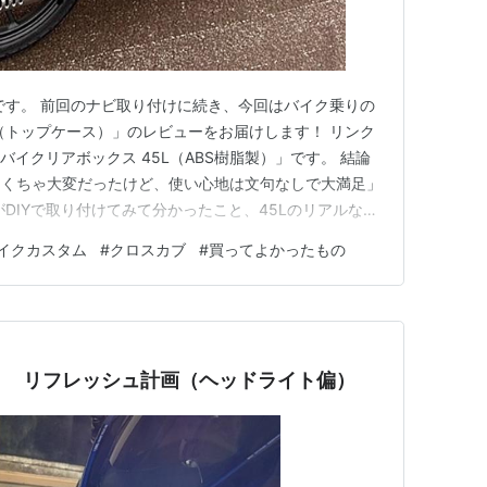
です。 前回のナビ取り付けに続き、今回はバイク乗りの
（トップケース）」のレビューをお届けします！ リンク
E バイクリアボックス 45L（ABS樹脂製）」です。 結論
ゃくちゃ大変だったけど、使い心地は文句なしで大満足」
DIYで取り付けてみて分かったこと、45Lのリアルな収
1. DIY最大の難所：100均スパナじゃ無理！ベースプレ
イクカスタム
#
クロスカブ
#
買ってよかったもの
け作業ですが、結論から言うとめちゃくちゃ大変でし
Ｓ リフレッシュ計画（ヘッドライト偏）