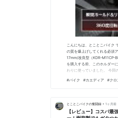
こんにちは、とことこバイク 
の質を爆上げしてくれる必須アイ
17mm/改良型（KDR-M11
を購入する前、このホルダーに2
わりに使っていました。 今回
た！ 実際に使ってみて分かっ
#
バイク
#
カエディア
#
クロ
ンク 1. 取り付けは超イージ
「ハンドルバ…
•
とことこバイクの奮闘録
1ヶ月前
【レビュー】コスパ最強？