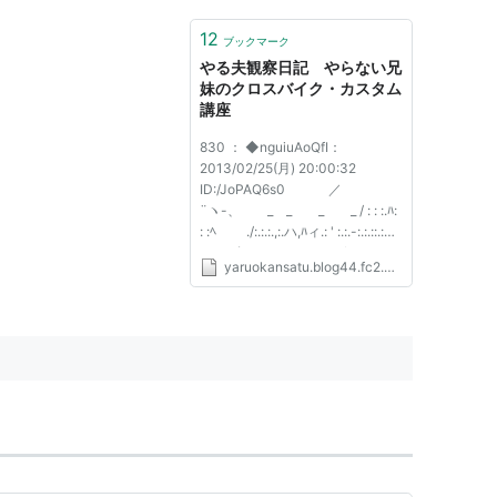
12
ブックマーク
やる夫観察日記 やらない兄
妹のクロスバイク・カスタム
講座
830 ： ◆nguiuAoQfI：
2013/02/25(月) 20:00:32
ID:/JoPAQ6s0 ／
¨ヽ-、 _ _ _ _ / : : :.ﾊ:
: :ﾍ ./:.:.:.,:.ハ,ﾊィ.: ' :.:.-:.:.::.:
ﾐ､:..｀`ヽ く、_: : : :ヽ .../￣ : :
yaruokansatu.blog44.fc2.com
:ヽ:.:/`-: : : : :.／ ヾ:.r´`ヽ:.:.:.ヽ、 :
: : :〉 / : : : :ヽ..／丶:.:／:.:../.:..:;::
ｨ':.:/ﾍ:.,.:ヽ、:.＼/:.:/!...