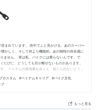
ンが含まれています。 街中でふと見かける、あのスーパー
か懐かしく、そして何より機能的。あの独特の存在感に
りません。 実は私、バイクには乗らないんです。で
行くたびに、どうしても目が離せないものがあります。
す。 ベトナムの路地裏を歩くと、信じられないような
、涼しい顔をしてすり抜けていきます。水入りのボトル、
ブカスタム
#
ベトナムキャリア
#
バイク文化
驚くような大きさの機材まで。あの雑多ながらも合理的な
カブ
べてをバイクに乗せて走…
もっと見る