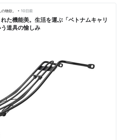
•
んの物欲。
10日前
まれた機能美。生活を運ぶ「ベトナムキャリ
いう道具の愉しみ