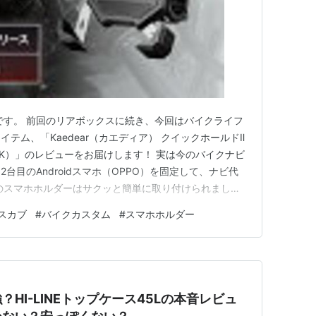
です。 前回のリアボックスに続き、今回はバイクライフ
テム、「Kaedear（カエディア） クイックホールドⅡ
CP-BK）」のレビューをお届けします！ 実は今のバイクナビ
台目のAndroidスマホ（OPPO）を固定して、ナビ代
のスマホホルダーはサクッと簡単に取り付けられまし
た、ホールド力や使い心地を正直にレビューします。 リ
スカブ
#
バイクカスタム
#
スマホホルダー
ー！ハンドルバーにサクッと固定 ・取り付け位置： 今回は
HI-LINEトップケース45Lの本音レビュ