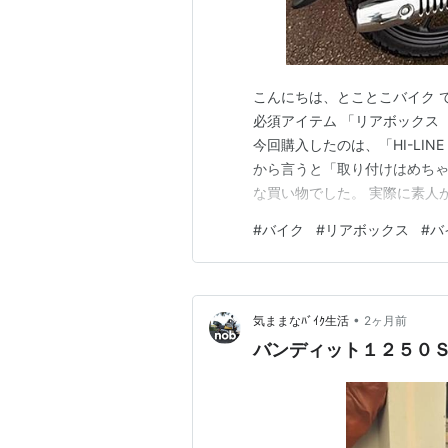
こんにちは、とことこバイク 
必須アイテム 「リアボックス
今回購入したのは、「HI-LIN
から言うと「取り付けはめち
な買い物でした。 実際に素人が
納力を本音でレビューします！ 
#
バイク
#
リアボックス
#
バ
ートとの格闘 結論： 取り付
た……！ 苦戦したポ…
•
気ままなﾊﾞｲｸ生活
2ヶ月前
バンディット１２５０