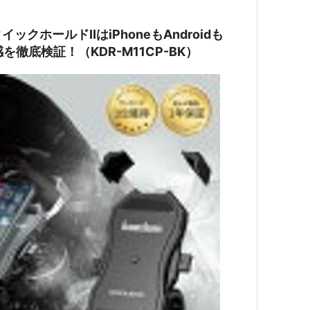
イックホールドⅡはiPhoneもAndroidも
を徹底検証！（KDR-M11CP-BK）