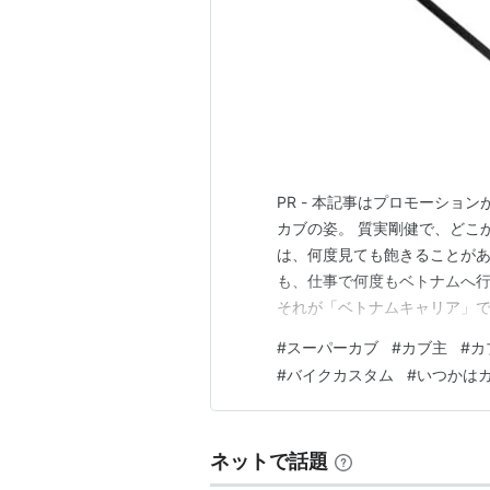
PR - 本記事はプロモーショ
カブの姿。 質実剛健で、どこ
は、何度見ても飽きることがあ
も、仕事で何度もベトナムへ
それが「ベトナムキャリア」で
量の荷物を積み込んだカブが
#
スーパーカブ
#
カブ主
#
カ
市場で仕入れた野菜、時には
#
バイクカスタム
#
いつかは
光景を眺めていると、生活のす
ネットで話題