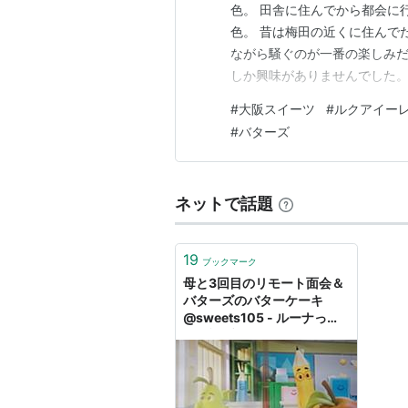
色。 田舎に住んでから都会に
色。 昔は梅田の近くに住んで
ながら騒ぐのが一番の楽しみだ
しか興味がありませんでした。
と都会に行く度に「せっかく行
#
大阪スイーツ
#
ルクアイー
しかないものを調べて楽しもう
#
バターズ
帰ると喜んでくれるし お土産
ネットで話題
19
ブックマーク
母と3回目のリモート面会＆
バターズのバターケーキ
@sweets105 - ルーナっこ
の雑記ブログ