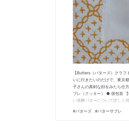
【Butters（バターズ）ク
いに行きたいのだけで、東京都
子さんの真剣な顔をみたら仕方
ブレ（クッキー） ● 個包装 【
い発酵バターについて詳しく
いただき、個性豊かなクラフト
#
バターズ
#
バターサブレ
https://t.co/Xx6rM83
(@craf…