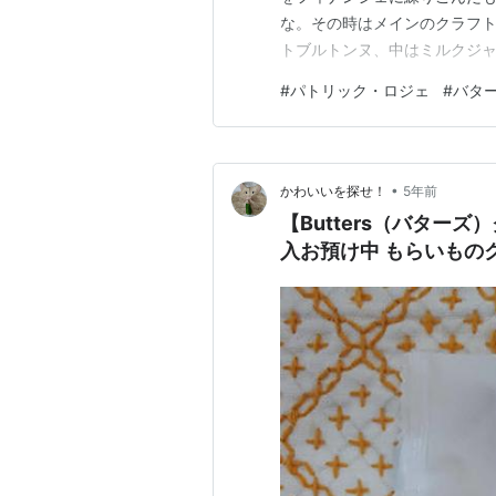
な。その時はメインのクラフト
トブルトンヌ、中はミルクジ
いしかったし、今回買ってみま
#
パトリック・ロジェ
#
バタ
ナンシェってかんじで、バター
リック・ロジェ」のチョコレー
•
かわいいを探せ！
5年前
【Butters（バター
入お預け中 もらいもの