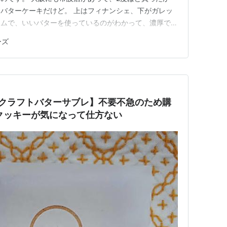
バターケーキだけど。 上はフィナンシェ、下がガレッ
ャムで、いいバターを使っているのがわかって、濃厚でお
した。 う～ん、こちらのチョコレートは普通のフィィ
ーズ
感がかなり激減。残念・・・。 実はもう１種類「パト
トを買っていまし…
ズ）クラフトバターサブレ】不要不急のため購
クッキーが気になって仕方ない