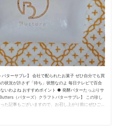
ラフトバターサブレ】 会社で配られたお菓子 ぜひ自分でも買
の状況が許さず「待ち」状態なのよ 毎日テレビで百合
ないわよね おすすめポイント ● 発酵バターたっぷりサ
Butters（バターズ）クラフトバターサブレ】 この珍し
伺った記事もございますので、お召し上がり前にぜひご覧
バターの世界をよりお楽しみください😋💓
1CI — クラフトバタースイーツ『Butters（バターズ）』