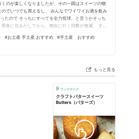
行くのが楽しくなりましたが、その一因はスイーツの物
たのでいつでも買えるし、 みんなでワイワイお酒を飲み
ったので そっちにすべてを全力投球。と言うかそっち
 田舎に住みだしてから、都会に行く回数が激減。 する
くんやから」と言う気持ちが湧いてきて 全力で都会に
レ
#
お土産 手土産 おすすめ
#
手土産 おすすめ
とできるようになりました♥ 義父義母もお土産買って
選びしてると自分も食べた…
もっと見る
9
ブックマーク
クラフトバタースイーツ
Butters（バターズ）