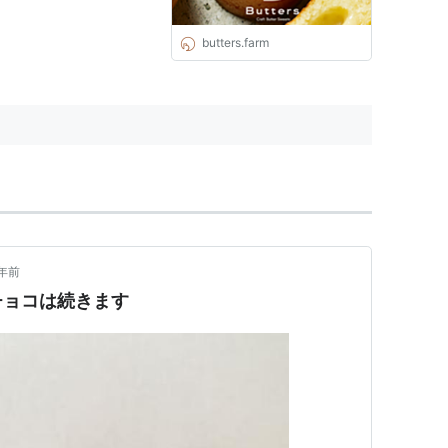
butters.farm
年前
チョコは続きます