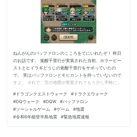
ねんがんのバッファロンのこころをてにいれたぞ！ 昨日
のお話です。 覚醒千里行が実装された当初、ホラービー
ストとヒイラギどうじの覚醒千里行をサボっていたの
で。 実はバッファロンとモヒカントを持っていないので
すよ。 それで、宝の地図が実装されてもう少し手軽に心
が手に入れる環境になりましたので。
#
ドラゴンクエストウォーク
#
ドラクエウォーク
misago.hatenablog.com なのでﾁｮｺﾁｮｺ宝の地図でそれら
#
DQウォーク
#
DQW
#
バッファロン
のこころを手に入れるべくランブラー(Rambler)しており
#
ソーシャルゲーム
#
ゲーム
#
地震
ます。 そして今回はバッファロンのこころをてにれるべ
#
令和6年能登半島地震
#
緊急地震速報
く宝の地図っていたのです。 そうしたら。 すぐ手に入り
ました・・！ ねんがんのバッファロンのこころSをてに
いれたぞ！ …