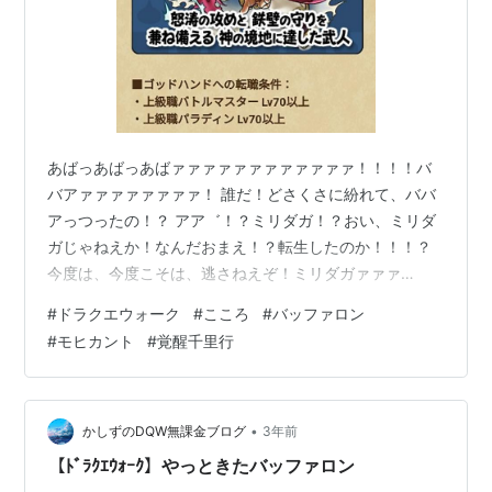
あばっあばっあばァァァァァァァァァァァァ！！！！バ
バアァァァァァァァァ！ 誰だ！どさくさに紛れて、ババ
アっつったの！？ アア゛！？ミリダガ！？おい、ミリダ
ガじゃねえか！なんだおまえ！？転生したのか！！！？
今度は、今度こそは、逃さねえぞ！ミリダガァァァ
ァ！！！！ミリダガとの因縁
#
ドラクエウォーク
#
こころ
#
バッファロン
https://t.co/ftMxtBsd80https://t.co/Lm9GAKaHDrhttps
#
モヒカント
#
覚醒千里行
://t.co/bD67DVhFVjhttps://t.co/f7YVApjRCr#DQウォー
ク3周年 pic.twitter.com/3O8DFPSniS— 日本おおきづち
愛してる学会員（ぺりめに） (@Buts_Kir…
•
かしずのDQW無課金ブログ
3年前
【ﾄﾞﾗｸｴｳｫｰｸ】やっときたバッファロン