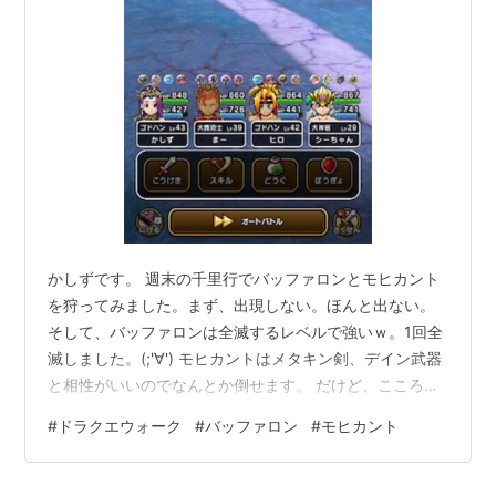
かしずです。 週末の千里行でバッファロンとモヒカント
を狩ってみました。まず、出現しない。ほんと出ない。
そして、バッファロンは全滅するレベルで強いｗ。1回全
滅しました。(;'∀') モヒカントはメタキン剣、デイン武器
と相性がいいのでなんとか倒せます。 だけど、こころの
ドロップは厳しいです。今週はモヒカントのD1個のみ
#
ドラクエウォーク
#
バッファロン
#
モヒカント
ｗ。 以上、千里行でバファモヒを狩ってみたでした。