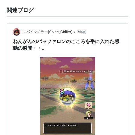
関連ブログ
•
スパインチラー[Spine_Chiller]
3年前
ねんがんのバッファロンのこころを手に入れた感
動の瞬間・・。