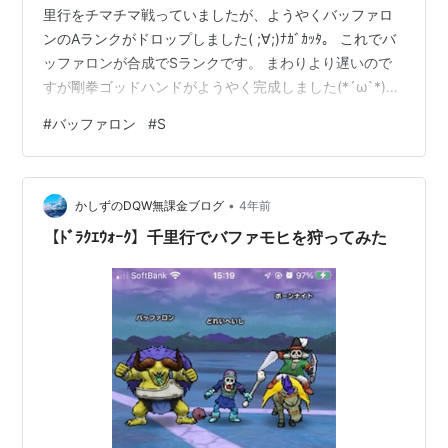
里行をチマチマ戦っていましたが、ようやくバッファロ
ンのAランクがドロップしました( ;∀;)ﾅｶﾞｶｯﾀ。 これでバ
ッファロンが合成でSランクです。 まわりより遅いので
すが剛拳ゴッドハンドがようやく完成しました(*´ω`*)ﾏﾝ
ｿﾞｸｼｶﾅｲ。これで火力と耐久力が満足いく数値になりまし
#
バッファロン
#
S
た。モヒカント・バッファロン共に後1個ずつSが欲しい
のですが、とりあえず一旦休憩して踊る宝石千里行に変
更したいと思います( ;∀;)ﾅｶﾞｶｯﾀﾜｰ。 以上、やっときたバ
•
ッファロンでした。
かしずのDQW無課金ブログ
4年前
【ﾄﾞﾗｸｴｳｫｰｸ】千里行でバファモヒを狩ってみた