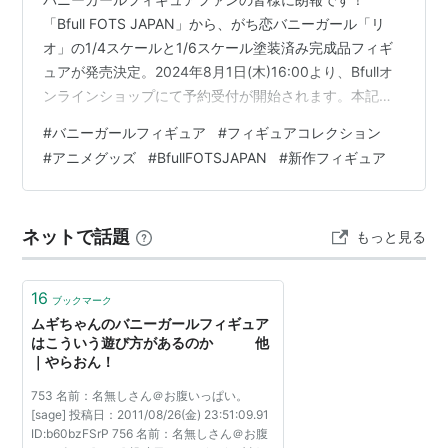
「Bfull FOTS JAPAN」から、がち恋バニーガール「リ
オ」の1/4スケールと1/6スケール塗装済み完成品フィギ
ュアが発売決定。2024年8月1日(木)16:00より、Bfullオ
ンラインショップにて予約受付が開始されます。本記事
では、フィギュアの詳細情報と購入方法について詳しく
#
バニーガールフィギュア
#
フィギュアコレクション
紹介します。 がち恋バニーガール「リオ」フィギュアの
#
アニメグッズ
#
BfullFOTSJAPAN
#
新作フィギュア
概要 1/4スケールフィギュア 1/6スケールフィギュア フ
ィギュアの特徴と見どころ 魅力的なディテールとポージ
ング ボードゲームテーブル風の布製台座付き 予約方法と
ネットで話題
もっと見る
リンク 公式オンラインショップ Amazon商品…
16
ブックマーク
ムギちゃんのバニーガールフィギュア
はこういう遊び方があるのか 他
｜やらおん！
753 名前：名無しさん＠お腹いっぱい。
[sage] 投稿日：2011/08/26(金) 23:51:09.91
ID:b60bzFSrP 756 名前：名無しさん＠お腹