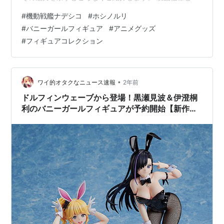
力 スケールとサイズ 細部へのこだわり セット内容 購入
#
機動戦艦ナデシコ
#
ホシノルリ
制限と特典 購入制限 備考 購入方法とリンク まとめ 製品
#
バニーガールフィギュア
#
アニメグッズ
仕様と魅力 スケールとサイズ このフィギュアは1/6スケ
#
フィギュアコレクション
ールで、高さは約300mmです。その大きさにより、細部
まで丁寧に再現されています。ツインテールや華奢なボ
ディラインも非常にリアルに仕上がっています。 スケー
ル: 1/6 サイズ:…
•
ワイ的オタクなニュース速報
2年前
ドルフィンウェーブから登場！黒瀬見波＆伊澄桐
利のバニーガールフィギュアが予約開始【新作フ
ィギュア】