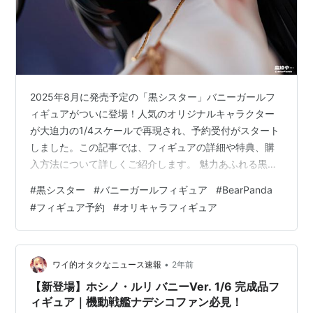
2025年8月に発売予定の「黒シスター」バニーガールフ
ィギュアがついに登場！人気のオリジナルキャラクター
が大迫力の1/4スケールで再現され、予約受付がスタート
しました。この記事では、フィギュアの詳細や特典、購
入方法について詳しくご紹介します。 魅力あふれる黒シ
スターのフィギュア化 予約受付中！価格と発売予定日 豊
#
黒シスター
#
バニーガールフィギュア
#
BearPanda
富な特典が魅力 購入方法とリンク まとめ 魅力あふれる
#
フィギュア予約
#
オリキャラフィギュア
黒シスターのフィギュア化 フィギュアメーカー
「BearPanda」は、同社のオリジナルキャラクター「黒
シスター」をバニーガール姿で1/4スケールフィギュアと
して発売します。このフィギュアは、細部にわたる造形
•
ワイ的オタクなニュース速報
2年前
や塗装が施されており、黒シ…
【新登場】ホシノ・ルリ バニーVer. 1/6 完成品フ
ィギュア｜機動戦艦ナデシコファン必見！