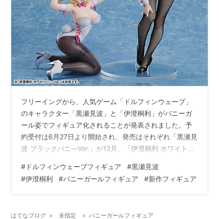
フリーイングから、人気ゲーム「ドルフィンウェーブ」
のキャラクター「黒瀬見波」と「伊澄桐利」がバニーガ
ール姿でフィギュア化されることが発表されました。予
約受付は6月27日より開始され、発売はそれぞれ「黒瀬見
波 ブラックバニ―Ver.」が12月、「伊澄桐利 ホワイトバ
ニ―Ver.」が2025年1月を予定しています。価格は両方と
#
ドルフィンウェーブフィギュア
#
黒瀬見波
も22,000円（税込）です。 黒瀬見波 ブラックバニ―Ver.
#
伊澄桐利
#
バニーガールフィギュア
#
新作フィギュア
フィギュアの特徴 スペック 伊澄桐利 ホワイトバニ―Ver.
フィギュアの特徴 スペック フィギュアの予約方法 まと
め 黒瀬見波 ブラックバニ―Ver. フィギュアの特徴 「黒
はてなブログ
>
未指定
>
バニーガールフィギュア
瀬見波 ブラックバニ―Ver.」は…