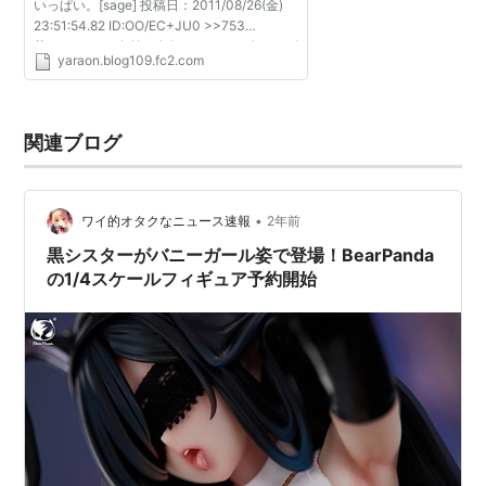
いっぱい。[sage] 投稿日：2011/08/26(金)
23:51:54.82 ID:OO/EC+JU0 >>753
菫・・・ 763 名前：名無しさん＠お腹いっぱ
yaraon.blog109.fc2.com
い。[sage] 投稿日：2011/08/26(金)
23:52:35.25 ID:0sr9DlaP0 >>756 ム...
関連ブログ
•
ワイ的オタクなニュース速報
2年前
黒シスターがバニーガール姿で登場！BearPanda
の1/4スケールフィギュア予約開始