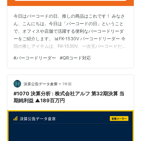
今日はバーコードの日、推しの商品はこれです！ みなさ
ん、こんにちは。今日は「バーコードの日」ということ
で、オフィスや店舗で活躍する便利なバーコードリーダ
ーをご紹介します。 📊FK-1530V バーコードリーダー 今
回の推しアイテムは、FK-1530V。一次元バーコードだけ
でなくQRコードにも対応しており、USB接続で簡単に使
#
バーコードリーダー
#
QRコード対応
えます。高速読み取りで事務作業や在庫管理の効率をぐ
っとアップさせる優れものです。 特徴とおすすめポイン
ト✨ 一次元バーコード＆QRコード対応 USB接続で簡単
•
に使用可能 高速読み取りで業務効率アップ オフィスや店
決算公告データ倉庫
1年前
舗、在庫管理に最適 パソコン周辺機器として導入しやす
#1070 決算分析 : 株式会社アルフ 第32期決算 当
い 購入を…
期純利益 ▲189百万円