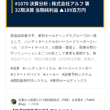
医薬品卸最大手、東邦ホールディングスグループの一員
として、ハンディターミナルやバーコードリーダーとい
った「スマートデバイス」の開発・製造と、医療分野の
ITソリューションを二つの柱として事業を展開する、株
式会社アルフ。同社の第32期（2025年3月期）決算が、
2025年6月20日付の官報に掲載されました。厳しい財務
#
決算
#
ハンディターミナル
#
バーコードリーダー
状況に直面する同社の経営状況と、その再起に向けた事
#
スマートデバイス
#
メーカー
#
診療予約システム
業戦略の核心に迫ります。 20250331_32_アルフ決算 第
#
調剤薬局POSシステム
#
東邦ホールディングス
32期 決算のポイント（単位：百万円）資産合計: 599百
万円 (約6.0億円) 負債合計: 2,454百万円 (約24.5億円) 純
資産合計: ▲1,854百万円 (約▲…
社畜から投資だけで経済的自立（FIRE）を目指す（ToMO
•
Blog）
2年前