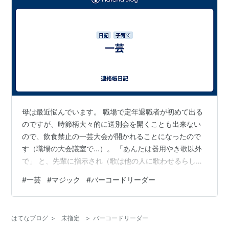
母は最近悩んでいます。 職場で定年退職者が初めて出る
のですが、時節柄大々的に送別会を開くことも出来ない
ので、飲食禁止の一芸大会が開かれることになったので
す（職場の大会議室で...）。 「あんたは器用やき歌以外
で」 と、先輩に指示され（歌は他の人に歌わせるらし
い）、母はさて何をやろうかと考えることになりまし
#
一芸
#
マジック
#
バーコードリーダー
た。が、よくよく考えてみると、人様にお見せできる芸
を何一つ持ち合わせてないことに気づき愕然としたので
す...。 知り合いの女性は安木節を披露しまくっていたら
はてなブログ
>
未指定
>
バーコードリーダー
しいのですが、なるほどこういう時に活きるのだな、と