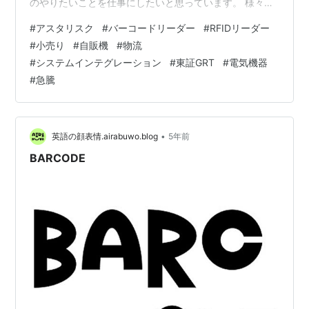
のやりたいことを仕事にしたいと思っています。 様々な
投資の方法がありますが、その中の1つとして株式投資が
#
アスタリスク
#
バーコードリーダー
#
RFIDリーダー
あり、株式投資を行う上で株式銘柄を分析することは非
#
小売り
#
自販機
#
物流
常に重要なことです。 日本株式投資をされる方の必需品
#
システムインテグレーション
#
東証GRT
#
電気機器
といえるのが、以下の四季報になります。 お持ちでない
#
急騰
方は、以下から購入して読まれることをお勧めします。
リンク 銘柄の事業内容は？、業績はどうか？、配当はい
くらなのか？…
•
英語の顔表情.airabuwo.blog
5年前
BARCODE