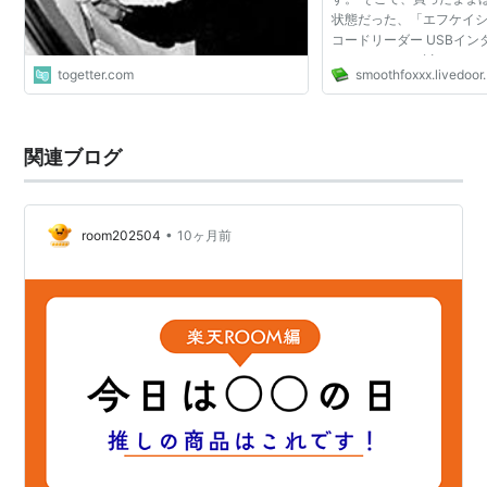
状態だった、「エフケイシ
コードリーダー USBインタ
U 」なるものを試してみ
togetter.com
smoothfoxxx.livedoor.
でも高評価なので期待し
なり便利！ これと管理...
関連ブログ
•
room202504
10ヶ月前