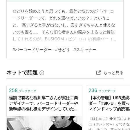
せどりを始めようと思っても、意外と悩むのが「バーコ
ードリーダーって、どれを選べばいいの？」というこ
と。 高すぎると手が出ないし、安すぎてちゃんと使えな
いのも困る…。 そんな初心者さんの悩みをまるっと解決
してくれるのが、BUSICOM（ビジコム）の有線バーコー
ドリーダー「BC-BR1000U」です。 USBを挿すだけです
#
バーコードリーダー
#
せどり
#
スキャナー
ぐ使えて、スマホの画面も読み取れる。しかも、値段も
5,000円前後とかなりのコスパ。 この記事では、BC-
BR1000Uの特徴や気になるポイントを、楽しい会話形式
ネットで話題
もっと見る
でわかりやすく紹介しています。 せどり入門にぴったり
の1台、いっしょに見ていきましょう！ ▼▼初心者にやさ
しい！コスパ…
258
236
ブックマーク
ブックマーク
怪談で有名な稲川淳二さんが実は工業
【本の管理】USB接
デザイナーで、バーコードリーダーや
ダー「TSK-U」を買っ
新幹線の検札機をデザインしていた事
マインドマップ的読書
を知っていましたか？
【はじめに】◆過労によ
出（ホントのw）ができなか
す。 そこで、買ったまま