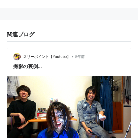
があった。
テレビ番組で使用されるものは
シェービングクリーム
な
ど食べられないクリームのものを使用していることが多
いが、食べ物粗末のクレームが来ることがある。
関連ブログ
コントではマンネリを防ぐために、色付きのパイを使用
することもある。
近年はパイ投げから進化して、
顔面ケーキ
や
顔面豆腐
と
•
スリーポイント【Youtube】
5年前
いった
顔面サプライズ
という誕生日祝いイベントがちま
撮影の裏側…
たで流行っている。
主なパイ投げシーンのある作品
テレビ番組
クイズプレゼンバラエティーQさま!!
アイドルハンターでの罰ゲーム。
志村けんのバカ殿様