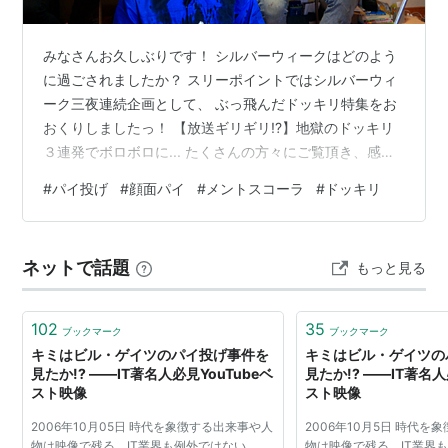
バカ姫
のコントなど。
SMAP×SMAP
みなさんお久しぶりです！ シルバーウィークはどのよう
パイ!ロット
での罰ゲーム。
に過ごされましたか？ スリーポイントではシルバーウィ
アイドリング!!!
ーク三夜連続企画として、 ぶっ飛んだドッキリ特集をお
あっち向いてパイ!
おくりしましたっ！ 【放送ギリギリ!?】地獄のドッキリ
３連発でボロボロに... たくさんの方々にご覧頂き、感
映画
謝・感激でございます！笑 ただね、後処理が大変だった
#
パイ投げ
#
顔面パイ
#
メントスコーラ
#
ドッキリ
＞＜ お風呂場が真っ黒！笑 洗っても洗ってもなかなか落
グレートレース
ちないんよ…笑 でもでも！１人でも多くの方々にご覧頂
けるよう これからも体を張っていきたいと思うのでぜひ
ネットで話題
もっと見る
ともよろしくお願い致します！笑 youtu.be
102
35
ブックマーク
ブックマーク
キミはビル・ゲイツのパイ投げ事件を
キミはビル・ゲイツの
見たか!? ――IT著名人必見YouTubeベ
見たか!? ――IT著名人
スト映像
スト映像
2006年10月05日 時代を象徴する出来事や人
2006年10月5日 時代を
物は映像で残る。IT業界も例外ではない。
物は映像で残る。IT業界