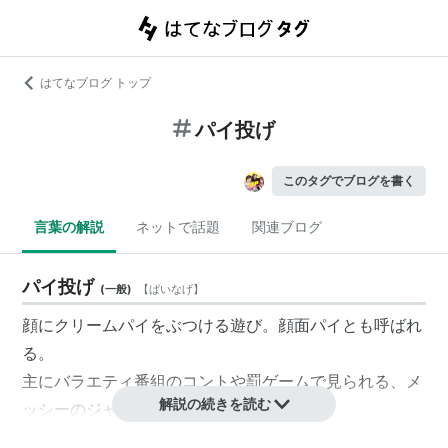
はてなブログ トップ
パイ投げ
このタグでブログを書く
言葉の解説
ネットで話題
関連ブログ
パイ投げ
(
一般
)
【
ぱいなげ
】
顔にクリームパイをぶつける遊び。
顔面パイ
とも呼ばれ
る。
主に
バラエティ番組
の
コント
や
罰ゲーム
で見られる、
メ
解説の続きを読む
ッシー
のジャンルの一つ。
日本では
ザ・ドリフターズ
がこのネタを行っていたこと