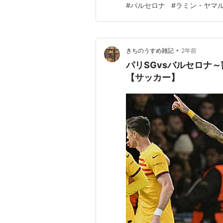
#
バルセロナ
#
ラミン・ヤマ
在は大きく、攻守共に個に依存
•
きちのうすめ雑記
2年前
パリSGvsバルセロナ
【サッカー】