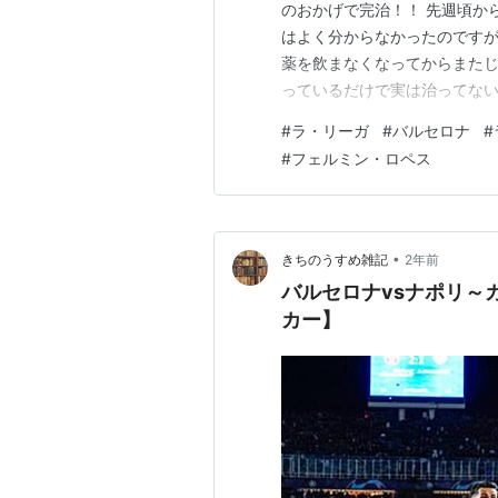
のおかげで完治！！ 先週頃か
はよく分からなかったのですが
薬を飲まなくなってからまたじ
っているだけで実は治ってな
です！ それでは今日の記事のも
#
ラ・リーガ
#
バルセロナ
#
2024 スペイン・ラ・リーガ 
#
フェルミン・ロペス
セロナ、スペイン代表を担う選
•
きちのうすめ雑記
2年前
バルセロナvsナポリ～
カー】