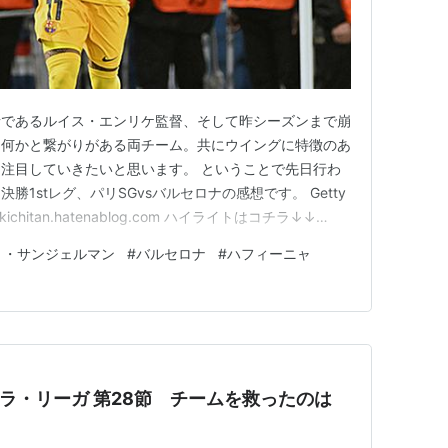
者であるルイス・エンリケ監督、そして昨シーズンまで崩
と何かと繋がりがある両チーム。共にウイングに特徴のあ
注目していきたいと思います。 ということで先日行わ
1stレグ、パリSGvsバルセロナの感想です。 Getty
chitan.hatenablog.com ハイライトはコチラ↓↓
両チームのスタメン＆結果 前半 パリはアセンシオをフリーマンに
リ・サンジェルマン
#
バルセロナ
#
ハフィーニャ
にした守備4-4-2の4-3-3を採用、対…
イン・ラ・リーガ 第28節 チームを救ったのは