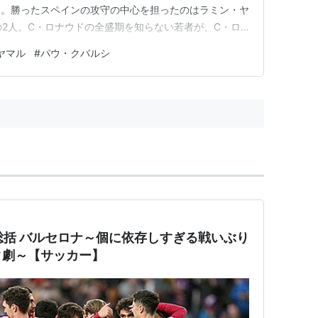
た。勝ったスペインの攻守の中心を担ったのはラミン・ヤ
の2人。C・ロナウドの全盛期を知らない若者が、C・ロ
なった。
ヤマル
#
パウ・クバルシ
ン総括 バルセロナ～個に依存しすぎる戦いぶり
タ劇～【サッカー】