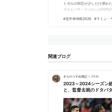
トガルの対応が少しだけ遅れ
マルとパウ・クバルシの10代
ナウドに引導を渡した試合に
#
北中米W杯2026
#
ラミン・
関連ブログ
•
きちのうすめ雑記
2年前
2023～2024シーズ
と、監督去就のドタバ