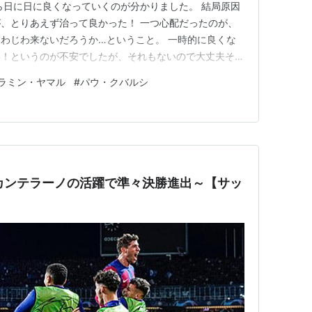
ら日に日に良くなっていくのが分かりました。 結局原因
、とりあえず治って良かった！ 一つ心配だったのが、
わじわ来ないだろうか…ということ。 一時的に良くな
い！というのが不安でしたが、それもないので大丈夫そう
くじです。 今日は何の日？？ ホワイトデー 2023-
ラミン・ヤマル
#
パウ・クバルシ
第28節 結果 バルセロナの中心選手は10代？ 将来のバル
手た…
カンテラーノの活躍で準々決勝進出～【サッ