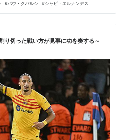
ル
#
パウ・クバルシ
#
シャビ・エルナンデス
しす…
～割り切った戦い方が見事に功を奏する～