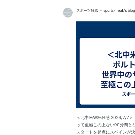
スポーツ雑感 ～ sports-freak's blog
＜北中米W杯雑感 2026/7
って至極この上ない90分間と
スタートを起点にスペインが