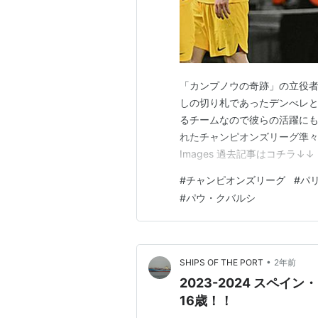
「カンプノウの奇跡」の立役
しの切り札であったデンべレ
るチームなので彼らの活躍にも
れたチャンピオンズリーグ準々決勝
Images 過去記事はコチラ↓↓ ki
www.youtube.com 
#
チャンピオンズリーグ
#
パ
し、デンべレ、エンバぺを前残し
#
パウ・クバルシ
•
SHIPS OF THE PORT
2年前
2023-2024 スペ
16歳！！