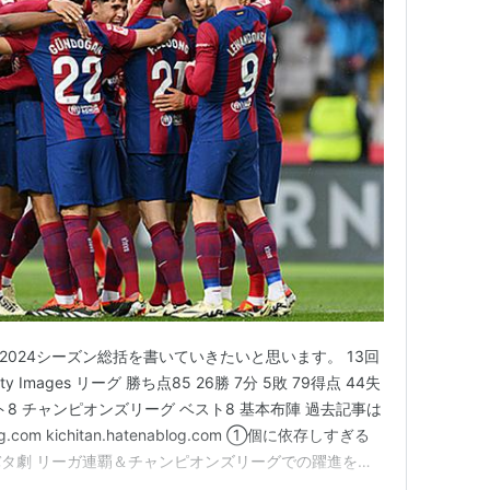
-2024シーズン総括を書いていきたいと思います。 13回
Images リーグ 勝ち点85 26勝 7分 5敗 79得点 44失
ト8 チャンピオンズリーグ ベスト8 基本布陣 過去記事は
og.com kichitan.hatenablog.com ①個に依存しすぎる
タ劇 リーガ連覇＆チャンピオンズリーグでの躍進を目
、勝ち星は重ねるものの「人を動かせる」ブスケッツの存