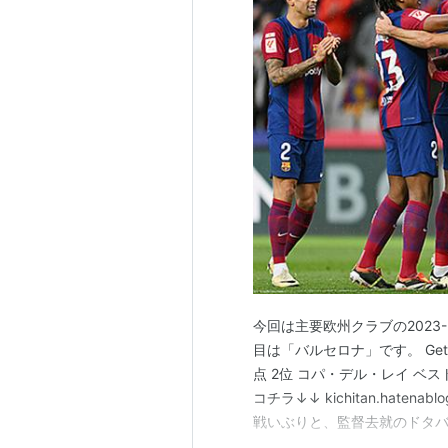
今回は主要欧州クラブの2023
目は「バルセロナ」です。 Getty 
点 2位 コパ・デル・レイ ベス
コチラ↓↓ kichitan.hatenabl
戦いぶりと、監督去就のドタバ
指し迎えた新シーズンですが