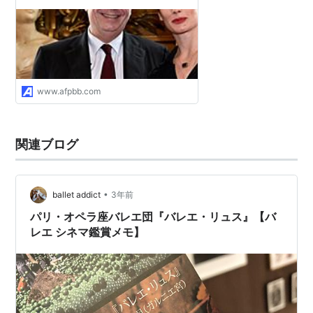
www.afpbb.com
関連ブログ
•
ballet addict
3年前
パリ・オペラ座バレエ団『バレエ・リュス』【バ
レエ シネマ鑑賞メモ】