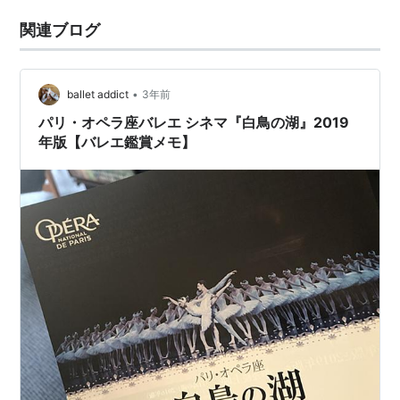
関連ブログ
•
ballet addict
3年前
パリ・オペラ座バレエ シネマ『白鳥の湖』2019
年版【バレエ鑑賞メモ】