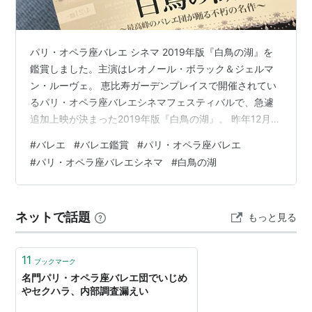
パリ・オペラ座バレエ シネマ 2019年版『白鳥の湖』を
鑑賞しました。主演はレオノール・ボラック＆ジェルマ
ン・ルーヴェ。 恵比寿ガーデンプレイスで開催されてい
るパリ・オペラ座バレエシネマフェスティバルで、急遽
追加上映が決まった2019年版『白鳥の湖』。 昨年12月に
2016年版『白鳥の湖』上演の際、期間前半は間違って
#
バレエ
#
バレエ鑑賞
#
パリ・オペラ座バレエ
2019年版が上映されてしまったという珍しいハプニング
#
パリ・オペラ座バレエシネマ
#
白鳥の湖
がありました。 「2019年版、観たかったなぁ」と思って
いたので、今回の追加上演は嬉しい限り。 2019年版の上
演期間は2023年5月11日（木）までです！ 恵比寿ガーデ
ネットで話題
もっと見る
ンシネマ | YEBISU GARDEN CINEMA w…
11
ブックマーク
名門パリ・オペラ座バレエ団でいじめ
やセクハラ、内部調査漏えい