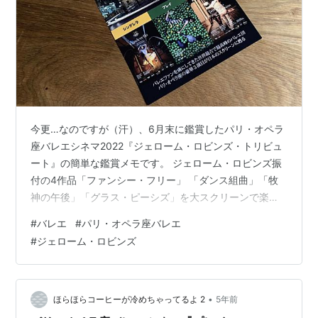
今更…なのですが（汗）、6月末に鑑賞したパリ・オペラ
座バレエシネマ2022『ジェローム・ロビンズ・トリビュ
ート』の簡単な鑑賞メモです。 ジェローム・ロビンズ振
付の4作品「ファンシー・フリー」 「ダンス組曲」「牧
神の午後」「グラス・ピーシズ」を大スクリーンで楽し
みました。 上のシネマのチラシの『ジェローム・ロビン
#
バレエ
#
パリ・オペラ座バレエ
ズ・トリビュート』のビジュアルがかっこいい。さすが
#
ジェローム・ロビンズ
パリ・オペラ座。 上演概要 「ファンシー・フリー
（Fancy Free)」 「ダンス組曲（A Suite of Dances)」
「牧神の午後（Afternoon of a Faun)」 「グラス・ピー
シズ（Glass Pieces)」 …
•
ほらほらコーヒーが冷めちゃってるよ 2
5年前