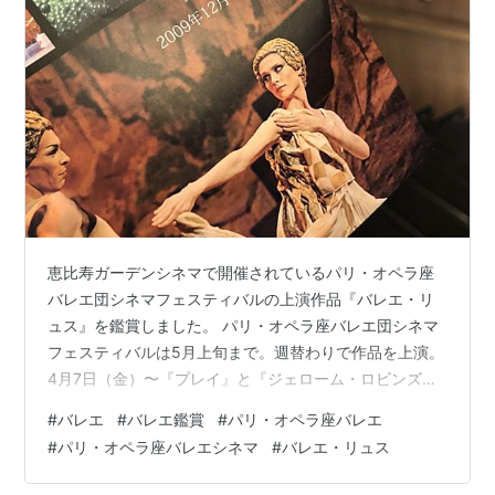
恵比寿ガーデンシネマで開催されているパリ・オペラ座
バレエ団シネマフェスティバルの上演作品『バレエ・リ
ュス』を鑑賞しました。 パリ・オペラ座バレエ団シネマ
フェスティバルは5月上旬まで。週替わりで作品を上演。
4月7日（金）〜『プレイ』と『ジェローム・ロビンズ・
トリビュート』の交代上演 4月21日（金）〜『白鳥の
#
バレエ
#
バレエ鑑賞
#
パリ・オペラ座バレエ
湖』2016年版 4月28日（金）〜『白鳥の湖』2019年版
#
パリ・オペラ座バレエシネマ
#
バレエ・リュス
↓フェスティバルの詳細はこちら パリ・オペラ座 | バレ
エ | エトワール 公演・上演概要 『薔薇の精』（原