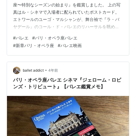
座〜特別なシーズンの始まり』を鑑賞しました。 上の写
真はル・シネマで入場者に配られていたポストカード。
エトワールのユーゴ・マルシャンが、舞台袖で『ラ・バ
ヤデール』のコール・ド・バレエのリハーサルを眺めて
いる写真。素敵…。（入場者プレゼントはなくなり次第
#
バレエ
#
パリ・オペラ座バレエ
終了とのことです。） 映画は現在も上映中。Bunkamura
#
新章パリ・オペラ座
#
バレエ映画
ル・シネマでは今のところ、2022年9月1日(木）までの
上演スケジュールが発表されています。 新章パリ・オペ
ラ座 特別なシーズンの始まり | ル・シネマ | Bunkamura
ル・シネマ以外の上映館は公式サイトでご確認くださ
•
ballet addict
4年前
い…
パリ・オペラ座バレエ シネマ『ジェローム・ロビ
ンズ・トリビュート』【バレエ鑑賞メモ】