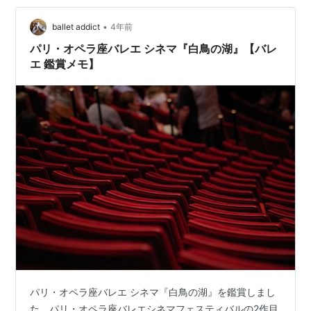
題：“Le Spectre de la rose”） 『牧神の午後』（原題
：“L’Après-midi d’un fa…
•
ballet addict
4年前
パリ・オペラ座バレエ シネマ『白鳥の湖』【バレ
エ 鑑賞メモ】
パリ・オペラ座バレエ シネマ『白鳥の湖』を鑑賞しまし
た。パリ・オペラ座バレエシネマフェスティバルの2作目