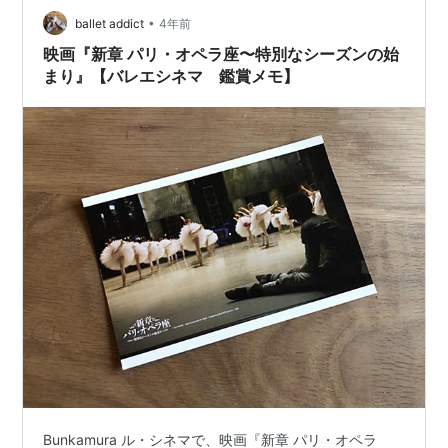
付：ルドルフ…
•
ballet addict
4年前
映画『新章 パリ・オペラ座〜特別なシーズンの始
まり』【バレエシネマ 鑑賞メモ】
Bunkamura ル・シネマで、映画『新章 パリ・オペラ