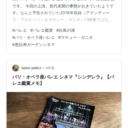
です。 今回の上演、前代未聞の事態がおきていたようで
す。なんと予告されていた2016年収録（アマンディー
ヌ・アルビッソン＆マチュー・ガニオ）の映像ではな
く、2019年収録（レオノール・ボラック＆ジェルマン・
#
バレエ
#
バレエ鑑賞
#
白鳥の湖
ルーヴェ）の映像が上映されてしまったという！ マチュ
#
パリ・オペラ座バレエ
#
マチュー・ガニオ
ー・ガニオとジェルマン・ルーヴェの見分けがつかなか
#
恵比寿ガーデンシネマ
ったとか？笑。 映像取り違えは初日に判明したのでしょ
うが、すぐに2016年の映像が用意できなかったのか、結
局1週間の上演期間の前半は2019年の映像、後半は2016
年の映像が上演されたよう…
•
ballet addict
4年前
パリ・オペラ座バレエ シネマ『シンデレラ』【バ
レエ鑑賞メモ】