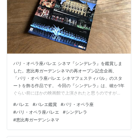
パリ・オペラ座バレエ シネマ『シンデレラ』を鑑賞しま
した。恵比寿ガーデンシネマの再オープン記念企画、
「パリ・オペラ座バレエ シネマフェスティバル」のスタ
ートを飾る作品です。 今回の『シンデレラ』は、確か1年
ぐらい前にほかの映画館で上演されたと思うのですが、
見逃していたので観られてよかった。 公演・上演概要 カ
#
バレエ
#
バレエ鑑賞
#
パリ・オペラ座
ール・パケットの輝き 自ら幸せをつかむシンデレラ 楽し
#
パリ・オペラ座バレエ
#
シンデレラ
そうだった義理の姉たち アール・デコ調の舞台美術が美
#
恵比寿ガーデンシネマ
しい おわりに 公演・上演概要 『シンデレラ』全3幕 パ
リ・オペラ座バレエ団 収録日：2018年12月31日 場所：
パリ・オペラ座 バスティーユ 上映時間：2時間30分 振