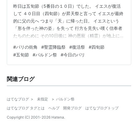
昨日は五旬節（5番目の１０日）でした。 イエスが復活
して ４０日目（四旬節）が昇天祭と言って イエスが最終
的に父の元へ つまり「天」に帰った日。 イエスという
「形を伴った神の姿」を失って 行方を見失い嘆く信奉者
たちのために その10日後に 神の恩寵（精霊）が地上に降
り注いだと言われて 聖霊降臨祭「Pentecote パントコー
#
パリの街角
#
聖霊降臨祭
#
復活祭
#
四旬節
ト」となった。 ちなみに ギリシア語の５０番目という言
#
五旬節
#
パルドン祭
#
今日のパリ
葉から来ている。 その翌日の月曜日も 復活祭翌日の月曜
日と同じように 「祭日」扱いです。 復活祭や精霊降臨祭
は ともに 古代ユダヤ教徒の祝いの日と クェルト族たち
関連ブログ
の夏の光の祭りとが 融合されて成立していったようで
す。 …
はてなブログ
>
未指定
>
パルドン祭
はてなブログ タグとは
ヘルプ
開発ブログ
はてなブログトップ
Copyright (C) 2001-
2026
Hatena.