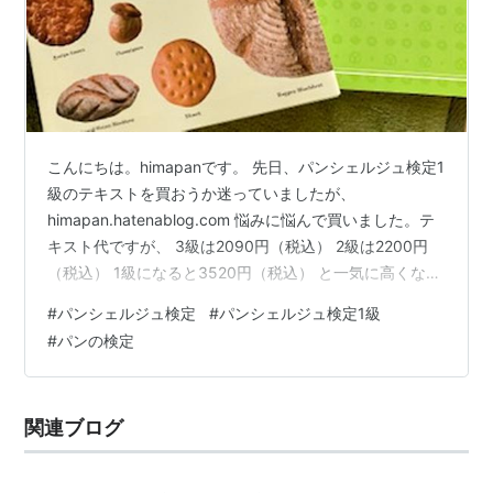
こんにちは。himapanです。 先日、パンシェルジュ検定1
級のテキストを買おうか迷っていましたが、
himapan.hatenablog.com 悩みに悩んで買いました。テ
キスト代ですが、 3級は2090円（税込） 2級は2200円
（税込） 1級になると3520円（税込） と一気に高くなり
ます💦 届いたテキストを開封すると、テキストとノート
#
パンシェルジュ検定
#
パンシェルジュ検定1級
が入っています。 テキストの内容は、 パンと料理 パン
#
パンの検定
と健康作り パン作りの工程 パンの未来学 パンのサービ
ス学 パンシェルジュに期待すること となっています。
うーん・・・・💧 第3章までなら合格した２，３級の応
関連ブログ
用編で何とかできそうだけど、第4章以降がチ…