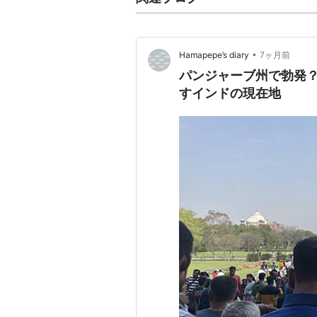
•
Hamapepe’s diary
7ヶ月前
パンジャーブ州で勃発？「た
すインドの現在地