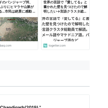
ドのパンジャーブ州、
世界の言語で『愛してる』と
年ぶりにヒマラヤ山脈が
書かれた壁を見つけたので解
る…市民は絶景に感動 :
明したい→言語クラスタ総動
Q
員で解読。シュメール語やマ
ケドニア語，パンジャーブ語
など
abaq.com
togetter.com
 Chandigarh(2019) "