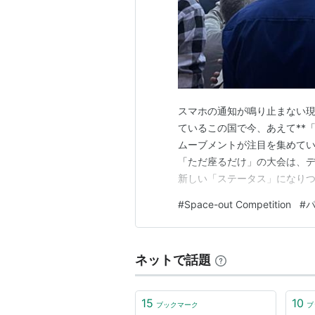
スマホの通知が鳴り止まない現
ているこの国で今、あえて**
ムーブメントが注目を集めてい
「ただ座るだけ」の大会は、
新しい「ステータス」になりつ
ド。5Gの普及と格安データの
#
Space-out Competition
#
いこと」**を競い合う、奇妙
パンジャーブ州の静かな村から
ネットで話題
15
10
ブックマーク
ブ