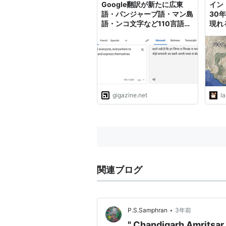
Google翻訳が新たに広東
イン
語・パンジャーブ語・マン島
30
語・ンコ文字など110言語に
現れ
対応
らば
gigazine.net
l
関連ブログ
•
P.S.Samphran
3年前
" Chandigarh Amritsar