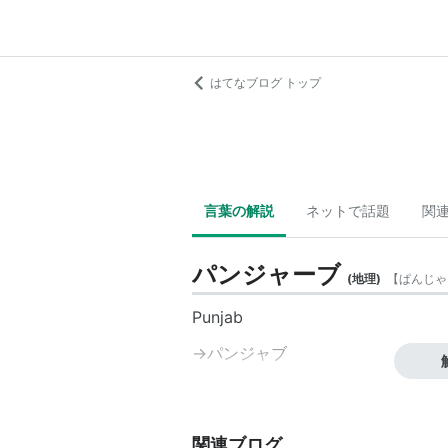
はてなブログ トップ
言葉の解説
ネットで話題
関
パンジャーブ
(
地理
)
【
ぱんじゃ
Punjab
→
パンジャブ
関連ブログ