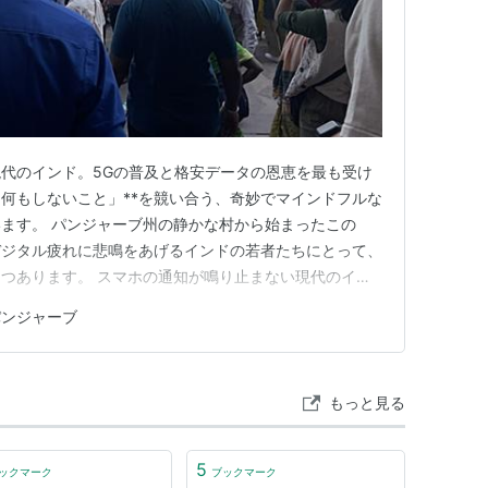
代のインド。5Gの普及と格安データの恩恵を最も受け
「何もしないこと」**を競い合う、奇妙でマインドフルな
ます。 パンジャーブ州の静かな村から始まったこの
デジタル疲れに悲鳴をあげるインドの若者たちにとって、
つあります。 スマホの通知が鳴り止まない現代のイン
恩恵を最も受けているこの国で今、あえて**「何もしな
パンジャーブ
でマインドフルなムーブメントが注目を集めています。
始まったこの「ただ座…
もっと見る
5
ックマーク
ブックマーク