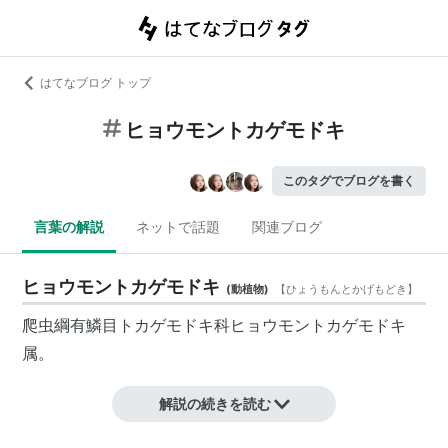
はてなブログ トップ
ヒョウモントカゲモドキ
このタグでブログを書く
言葉の解説
ネットで話題
関連ブログ
ヒョウモントカゲモドキ
(
動植物
)
【
ひょうもんとかげもどき
】
爬虫綱有鱗目トカゲモドキ科ヒョウモントカゲモドキ
属。
解説の続きを読む
インド北西部、パキスタン、アフガニスタン、イラン