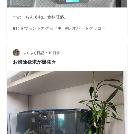
すのーらん 64g。食欲旺盛。
#
ヒョウモントカゲモドキ
#
レオパードゲッコー
•
ふくふく日記
10日前
お掃除欲求が爆発☆