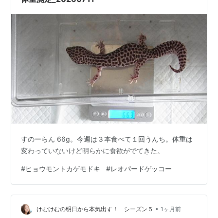
すのーらん 66g。今週は３本食べて１回うんち。体重は
変わっていないけど明らかに食欲がでてきた。
#
ヒョウモントカゲモドキ
#
レオパードゲッコー
•
けむけむの明日から本気出す！ シーズン５
1ヶ月前