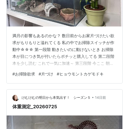
満月の影響もあるのかな？ 数日前からお家片づけたい欲
求がもりもりと溢れてくる 私の中でお掃除スイッチが作
動中☆☆☆ 第一段階 動きたいのに動けないとき お掃除
本が目につき気が付いたらポチッと購入してる 第二段階
本を少し読む これで一気に加速～ 第三段階 今ここ 朝か
らお掃除開始 ごちゃごちゃのリビングをもう少し広く使
#
お掃除欲求
#
片づけ
#
ヒョウモントカゲモドキ
いたい っということで いろいろお引越し キッチンの壁
収納にレオパちゃんお引越し 一緒にいたオオクワガタの
メス子さんもお引越し キッチン周りに集結させることで
•
私のお世話動線が短縮☆ いつもいきなりお引越しするか
けむけむの明日から本気出す！ シーズン５
14日前
ら レオパちゃんはビックリね さてさて スッキリしたリ
体重測定_20260725
ビングで 今日は…