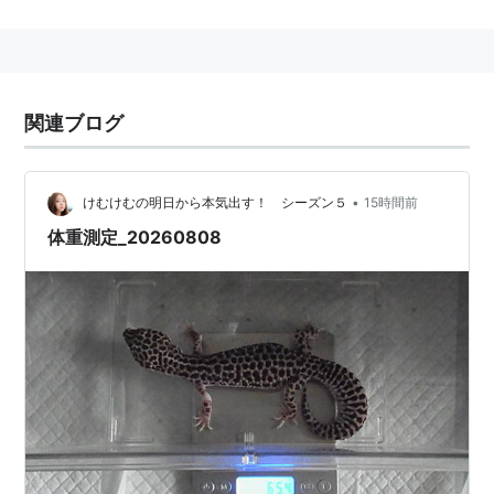
などの乾燥地帯に生息する、
豹柄模様のヤモリの一種。
愛好家が自家繁殖させた様々な色合いの個体がペットシ
関連ブログ
ョップに数多く出回っており、
爬虫類のペットとしてはポピュラーな存在といえる。
•
けむけむの明日から本気出す！ シーズン５
15時間前
体重測定_20260808
飼育は比較的容易。餌はコオロギやミールワームなど。
色々な意味で手間要らずである。
和名の「〜モドキ」が屈辱的だとする飼い主の中には、
英名の leopard gecko に因んで、
本種を「レオパ」と言い慣わしている向きもある。
関連語 リスト::動物