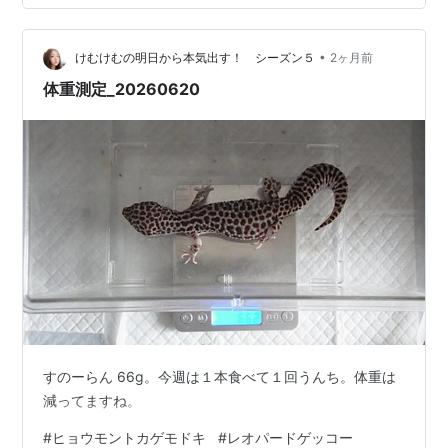
•
けむけむの明日から本気出す！ シーズン５
2ヶ月前
体重測定_20260620
すのーらん 66g。今週は１本食べて１回うんち。体重は
減ってますね。
#
ヒョウモントカゲモドキ
#
レオパードゲッコー