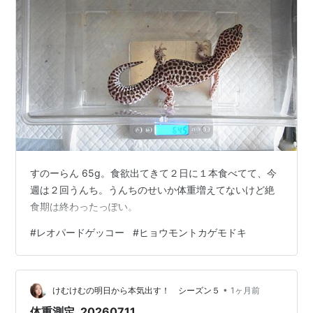
すのーらん 65g。食欲出てきて２日に１本食べてて、今
週は２回うんち。うんちのせいか体重増えてないけど絶
食期は終わったっぽい。
#
レオパードゲッコー
#
ヒョウモントカゲモドキ
•
けむけむの明日から本気出す！ シーズン５
1ヶ月前
体重測定_20260711