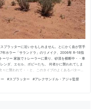
れ込んだ荒野。そこは核実験の放射能によって奇形
！！
』（1977年、日本公開は1984年）のリメイクは、
、スプラッターに近いかもしれません。とにかく血が苦手
。監督にはフレンチ・スプラッター『
ハイテンショ
7年ホラー「サランドラ」のリメイク、2006年 R-18指
ストーリー 家族でトレーラーに乗り、砂漠を横断中・・車
用。しかしその内容故、「唯一の被爆国として」20
レンダ、エセル、ボビーたち。 何者かに襲われてしま
合わせたが、独立系配給会社プレシディオによって
 次々に襲われて・・と、このタイプのよくあるパターン
たホラー・ファンも胸をなでおろした。
ィズニープラス。 たいした事ないだろうと思ったのです
ラー
#
スプラッター
#
アレクサンドル・アジャ監督
も製作されたが、こちらは本国アメリカでは批評・
ロはもちろん、気持ちの悪いシーンが多く、特に出血量
る犬…