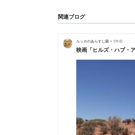
監督：
アレクサンドル・アジャ
製作：
ウェス・クレイヴン
、
ピ
関連ブログ
脚本：
アレクサンドル・アジャ
オリジナル脚本：
ウェス・クレ
撮影：
マキシム・アレクサンド
•
ルッカのあらすじ園
5年前
編集：
バクステール
映画「ヒルズ・ハブ・
音楽：
トムアンドアンディ
キャスト
アーロン・スタンフォード
キャスリーン・クインラン
ヴィネッサ・ショウ
エミリー・デ・レイヴィン
ダン・バード
トム・バウアー
ビリー・ドラゴ