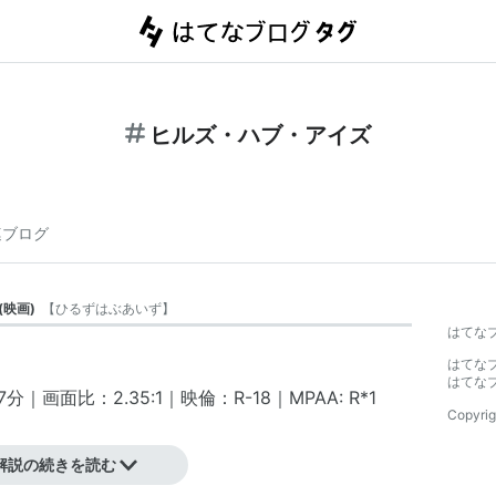
ヒルズ・ハブ・アイズ
連ブログ
(
映画
)
【
ひるずはぶあいず
】
はてな
はてな
はてな
｜画面比：2.35:1｜映倫：R-18｜MPAA: R
*1
Copyrig
解説の続きを読む