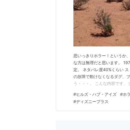
ロバート・ジョイ
テッド・レヴィン
解説
車の故障によって、とある一家が紛
化した食人一家の住処だった・・・
ウェス・クレイヴン
の『
サランドラ
思いっきりホラー！というか
オリジナル版よりも高評価となった
な方は無理だと思います。 197
定。 ネタバレ度40%くらい 
ン
』の
アレクサンドル・アジャ
を起
の故障で動けなくなるダグ、ブ
世紀フォックス日本支社は配給を見
う・・・。 こんな内容です。
日本公開が決定。やきもきさせてい
です。 ただ、視聴したのがデ
#
ヒルズ・ハブ・アイズ
#
ホ
続篇の『
ヒルズ・ハブ・アイズ2
』
が・・とんでもなかった。 グ
#
ディズニープラス
興行的に不発となった。
がすごかった。 家族の飼って
予告編