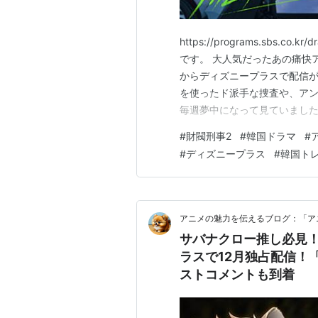
https://programs.sbs.co
です。 大人気だったあの痛快ア
からディズニープラスで配信が
を使ったド派手な捜査や、ア
毎週夢中になって見ていました
としてチョン・ウンチェが合流
#
財閥刑事2
#
韓国ドラマ
#
今からワクワクが止まりません
#
ディズニープラス
#
韓国ト
アニメの魅力を伝えるブログ：「ア
サバナクロー推し必見
ラスで12月独占配信！
ストコメントも到着