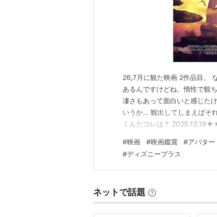
26,7月に観た映画 2作品目
あるんですけどね。惰性で観ち
凄さもあって面白いと感じた
いうか… 観出してしまえばそ
くんだコレは？ 2025.12.19
#
映画
#
映画鑑賞
#
アバター
#
ディズニープラス
ネットで話題