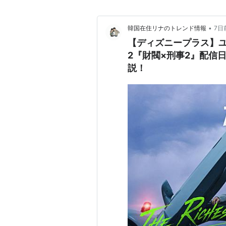
•
韓国在住リナのトレンド情報
7日
【ディズニープラス】
2『財閥×刑事2』配信
説！