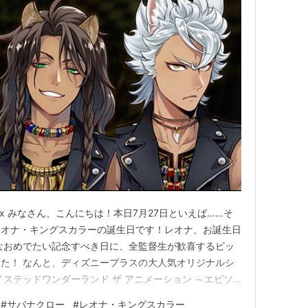
y Aniplex みなさん、こんにちは！本日7月27日といえば……そ
レオナ・キングスカラーの誕生日です！レオナ、お誕生日
なおめでたい記念すべき日に、全監督生が歓喜するビッ
た！ なんと、ディズニープラスの大人気オリジナルシ
イステッドワンダーランド ザ アニメーション ～エピソ
、2026年12月より独占配信されることが決定しまし
#
サバナクロー
#
レオナ・キングスカラー