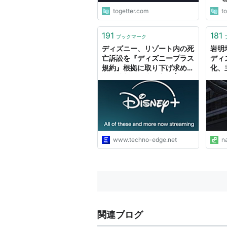
togetter.com
t
191
181
ブックマーク
ディズニー、リゾート内の死
岩明
亡訴訟を『ディズニープラス
ディ
規約』根拠に取り下げ求め
化、
る。裁判外解決を主張 | テク
ント
ノエッジ TechnoEdge
ー
www.techno-edge.net
n
関連ブログ