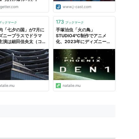
ogetter.com
www.j-cast.com
173
ブックマーク
ブックマーク
均「七夕の国」が7月に
手塚治虫「火の鳥」
ズニープラスでドラマ
STUDIO4℃制作でアニメ
主演は細田佳央太（コメ
化、2023年にディズニープ
あり） - コミックナタリ
ラスで独占配信（動画あり）
- コミックナタリー
atalie.mu
natalie.mu