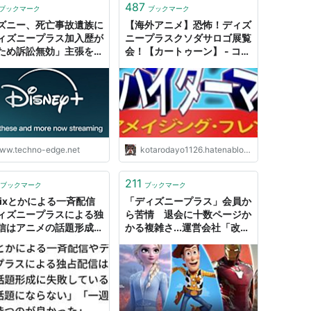
487
ブックマーク
ブックマーク
ズニー、死亡事故遺族に
【海外アニメ】恐怖！ディズ
ィズニープラス加入歴が
ニープラスクソダサロゴ展覧
ため訴訟無効」主張を取
会！【カートゥーン】 - コウ
げ。今回のみの特例と強
タロー速報
 テクノエッジ
hnoEdge
ww.techno-edge.net
kotarodayo1126.hatenablog.com
211
ブックマーク
ブックマーク
flixとかによる一斉配信
「ディズニープラス」会員か
ィズニープラスによる独
ら苦情 退会に十数ページか
信はアニメの話題形成に
かる複雑さ...運営会社「改善
している？「全然話題に
に励む」
ない」「一週間待つのが
った」