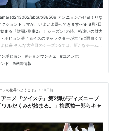
.kr/drama/sd243062/about/88569 アンニョンハセヨ！りな
クションドラマが、いよいよ帰ってきます👀💫 8月7日
始まる『財閥×刑事2』！ シーズン1の時、桁違いの財力
ン・ボヒョン演じるイスのキャラクターが本当に面白くて
よね😆 そんな大注目のシーズン2では、新たなチーム長
するなど、さらにパワーアップしているとのこと……！
アンボヒョン
#
チョンウンチェ
#
ユスンホ
✨ 早速、気になる詳細をチェックしていき…
レンド
#
韓国情報
•
ニメの世界へようこそ」
10日前
！アニメ『ツイステ』第2弾がディズニープ
「ワルだくみが始まる。」梅原裕一郎らキャ