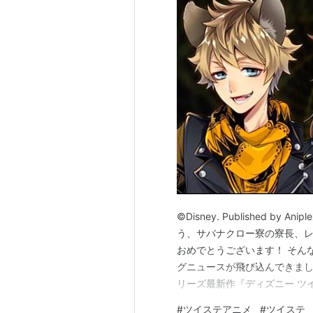
©Disney. Published b
う、サバナクロー寮の寮長、
おめでとうございます！ そん
グニュースが飛び込んできまし
リーズ最新作『ディズニー ツ
ード オブ サバナクロー～』が
#
ツイステアニメ
#
ツイステ