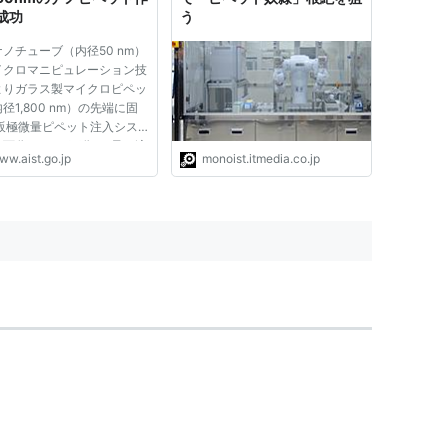
成功
う
ノチューブ（内径50 nm）
イクロマニピュレーション技
よりガラス製マイクロピペッ
径1,800 nm）の先端に固
市販極微量ピペット注入シス
の百分の1～一万分の1量の溶
ww.aist.go.jp
monoist.itmedia.co.jp
出が可能に 単一細胞内への
物質の超極微量注入・吸引に
医療応用や分析応用に期待
大学法人 名古屋大学【総長