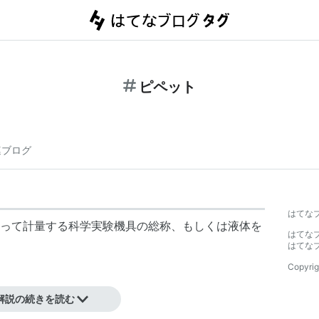
ピペット
連ブログ
はてな
って計量する科学実験機具の総称、もしくは液体を
はてな
はてな
Copyrig
解説の続きを読む