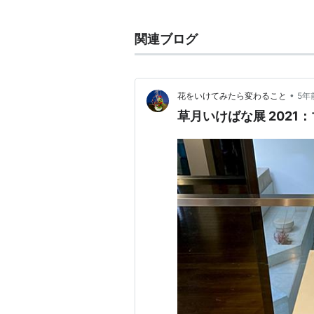
駒込ピペット
パスツールピペット
関連ブログ
などがあげられる。
メスピペット・ホールピペットは主
•
花をいけてみたら変わること
5年
駒込ピペット・パスツールピペット
草月いけばな展 2021
とくにパスツールピペットは先端が
とか）
スポイトにあらず。
ペットの誤爆回避