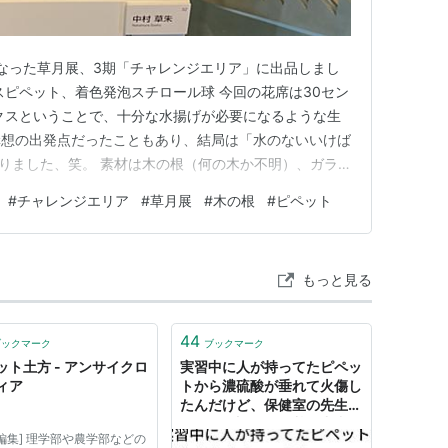
なった草月展、3期「チャレンジエリア」に出品しまし
スピペット、着色発泡スチロール球 今回の花席は30セン
クスということで、十分な水揚げが必要になるような生
構想の出発点だったこともあり、結局は「水のないいけば
形になりました、笑。 素材は木の根（何の木か不明）、ガラ
た大小の発泡スチロール球です。試作の段階ではこの根っ
#
チャレンジエリア
#
草月展
#
木の根
#
ピペット
バージョンも試してみたのですが、紆余曲折を経て結局こ
てなお、複雑に…
もっと見る
44
ブックマーク
ブックマーク
ット土方 - アンサイクロ
実習中に人が持ってたピペッ
ィア
トから濃硫酸が垂れて火傷し
たんだけど、保健室の先生が
ネットで調べて塩基で中和し
編集] 理学部や農学部などの
ようって言い出した