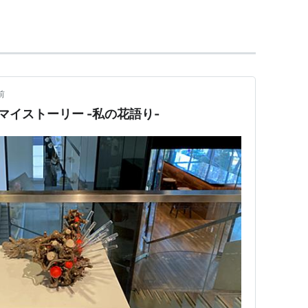
に計測用。
前
は液体の移動などに使われることが多い。
：マイストーリー -私の花語り-
細いので、細かいものを吸い込むのに便利(微生物