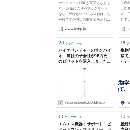
ホームページURLが変更となりま
生命
す。 お気に入りやブックマーク
士や
などに登録されている場合は、お
ず、
手数ですが設定の御変更をお願い
して
いたします。 【新しいURL】：
け組
www.tmhp.jp
ja
https://www.tmhp.jp/komagome/
タン
30秒後に新しいページに自動的
てい
にジャンプします。このまま、し
とに
20
16
ブックマーク
ブ
ばらくお待ちください。 自動的
方」と
バイオベンチャーのサンバイ
生物
に...
オ「当社の子会社が15万円
捨て
のピペットを購入しました
- 
が、業績への影響はありませ
ん」 : 市況かぶ全力２階建
kabumatome.doorblog.jp
ha
10
10
ブックマーク
ブ
エムエス機器｜サポート｜ピ
産総
ペットマン・ファミリー｜カ
内径