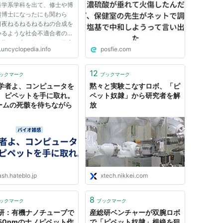
科学系学科を出て、修士や博
超博士になったにも関わら
日夜ねるねるねるねの合成を
いるような社会不適合者の負
を指す。良く似たもので日夜
.uncyclopedia.info
posfie.com
パク質の結晶にX線を照射し
る「構造土方」、日夜顕微鏡
らめっこをしている「顕微土
12
ックマーク
ブックマーク
いうのも存在する。 俺の...
学者よ、コンピュータを
黙々と実験こなすロボ、「ピ
、ピペットを手に取れ。
ペット奴隷」から研究者を解
ミームの死骸を待ちながら
放
sh.hateblo.jp
xtech.nikkei.com
8
ックマーク
ブックマーク
研：有機ナノチューブで
産総研ベンチャーが双腕ロボ
50nmのナノピペット作
で「ピペット奴隷」根絶を狙