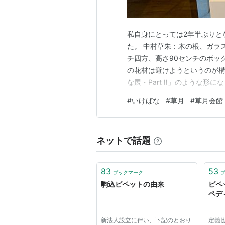
私自身にとっては2年半ぶりと
た。 中村草朱：木の根、ガラ
チ四方、高さ90センチのボッ
の花材は避けようというのが
な展・Part II」のような
ス製のピペット、赤く着色し
#
いけばな
#
草月
#
草月会館
子に他の素材を組み合わせる
の形に落ち着きました。 枯れ
ネットで話題
83
53
ブックマーク
駒込ピペットの由来
ピペ
ペデ
新法人設立に伴い、下記のとおり
定義[