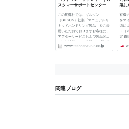
スタマーサポートセンター
製に
この度弊社では、ギルソン
有機ナ
（GILSON）社製「マニュアルリ
をマ
キッドハンドリング製品」をご愛
術に
用いただおておりますお客様に、
ト（内
アフターサービスおよび製品関連
定 
の詳細情報などを公開し、「情報
テム
www.technosaurus.co.jp
w
の共有」と「相互コミュニケーシ
液噴
ョン」の円滑化を図るため、特
有用
に“ピペットの修理”に関するプロ
よる
セスに重点を置いた「サポート
国立
WEBサイト...
平...
関連ブログ