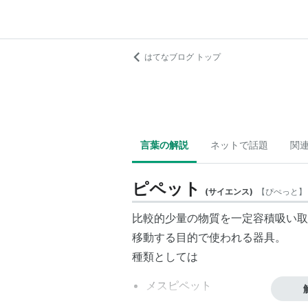
はてなブログ トップ
言葉の解説
ネットで話題
関
ピペット
(
サイエンス
)
【
ぴぺっと
】
比較的少量の物質を一定容積吸い取
移動する目的で使われる器具。
種類としては
メスピペット
ホールピペット