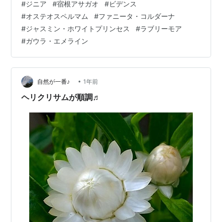
#
ジニア
#
宿根アサガオ
#
ビデンス
♬ 抜かれてしまったヘリクリサムの穴を埋めた＾ｍ＾ 暑
#
オステオスペルマム
#
ファニータ・コルダーナ
さで夏休み中 花壇はちょっと寂しくなっているTT ジニ
#
ジャスミン・ホワイトプリンセス
#
ラブリーモア
アのまわりの茶色い茎は先住オステオスペルマム 梅雨前
#
ガウラ・エメライン
に切り戻しをしなかったので徒長しまくっている＞＜ で
も 先っぽのほうにいっぱい蕾が出てきて花が咲き始めて
るので もう…
•
自然が一番♪
1年前
ヘリクリサムが順調♬