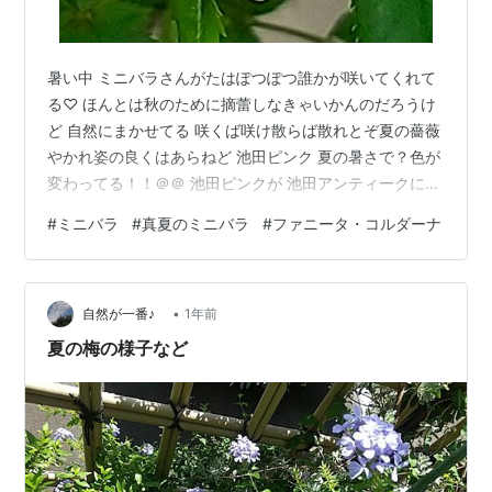
暑い中 ミニバラさんがたはぽつぽつ誰かが咲いてくれて
る♡ ほんとは秋のために摘蕾しなきゃいかんのだろうけ
ど 自然にまかせてる 咲くば咲け散らば散れとぞ夏の薔薇
やかれ姿の良くはあらねど 池田ピンク 夏の暑さで？色が
変わってる！！＠＠ 池田ピンクが 池田アンティークにな
ってしまった＾ｍ＾ 池田ピンク 池田ピンク 7月はかわい
#
ミニバラ
#
真夏のミニバラ
#
ファニータ・コルダーナ
いピンクだったのが・・・ 7月の池田ピンク 8月もお盆を
過ぎる頃には ベビーピンクから オールドピンクになって
しまった＾ｍ＾ これはこれで渋くていいけどね＾ｍ＾ 秋
•
色アジサイならぬ 秋色ミニバラ♡ 池田姫 同じところで
自然が一番♪
1年前
購入したゴージャスなピンクのミニバラ 池田ピンクと同
夏の梅の様子など
じ ベビ…