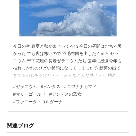
今日の空 真夏と秋がまじってるね 今日の昼間はむちゃ暑
かった でも夜は寒いので 羽毛布団を出した＾ｍ＾ ゼラ
ニウム 軒下花壇の長老ゼラニウムたち 去年に続き今年も
枯れっかれのひどい状態になってしまった💦 新芽の出て
きてるのもあるけど・・・みんなこんな感じ＞＜ 枯れた
ままでは見苦しいし 新芽が出やすいように 生きてる所ま
#
ゼラニウム
#
ペンタス
#
ニワナナカマド
で切り戻そうとチョキチョキ始めたら ここもあかんここ
#
マリーゴールド
#
アンデスの乙女
もあかんとドンドン短くなって 1本なんか根元まで行っち
#
ファニータ・コルダーナ
ゃった＞＜ 猛暑被害は去年よりひどいかも💦 表面は良く
ても 中が真っ黒のスッカスカ＞＜ 根っこは生きてるかも
しれないから抜かないけど とりあえず あのコガネムシ被
関連ブログ
害の子や挿…