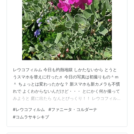
レウコフィルム 今日も灼熱地獄 しかたないから とうと
うスマホを替えに行った♬ 今日の写真は初撮りもの＾ｍ
＾ ちょっとは変わったかな？ 新スマホも新カメラも不慣
れで よくわからないんだけど・・・ とにかく何か撮って
みようと 庭に出たら なんとびっくり！！ レウコフィル
ムが！ ちょっと避暑にでかけてるあいだに 3回目の満開
#
レウコフィルム
#
ファニータ・コルダーナ
を迎えようとしてた＠＠ 2回目の満開は8月1日にほぼ散
#
コムラサキシキブ
ったのに まさか20日で又咲いてくれるとは！ それもチラ
ホラではなく けっこうな満開になりそうなたくさんの