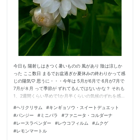
今日も 陽射しはきつく暑いものの 風があり 陰は涼しか
った ここ数日 まるでお盆過ぎか夏休みの終わりかって感
じの陽気♡ 思うに・・・今年は 5月が6月で 6月が7月で
7月が８月 って季節が ずれてるんではないかな？ それも
1、2週間くらい早めで1か月半くらいの気候のずれを感じ
る なので今日はもう8月末か9月頭って感じで まるでも
#
ヘリクリサム
#
キンギョソウ・スイートデュエット
う秋はすぐそこ＾＾ 入道雲も 低いしね でも明日から改
#
パンジー
#
ミニバラ
#
ファニータ・コルダーナ
めて梅雨入りして いつもの気候に軌道修正してくる気だ
#
レースラベンダー
#
レウコフィルム
#
ムクゲ
ろうな～＾。＾； 〇今日のヘリクリサム 外輪が3段にな
#
レモンマートル
った＾＾ 蕾も1段出てきた♡ このお花 毎日1段ずつ増え