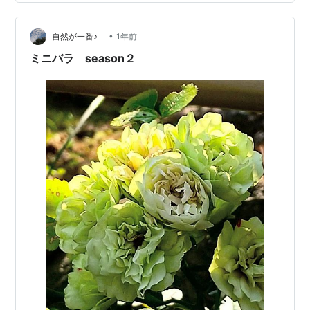
るみたいね～ 最終的には全開して真ん中に黄色いシベ
が…
•
自然が一番♪
1年前
ミニバラ season２