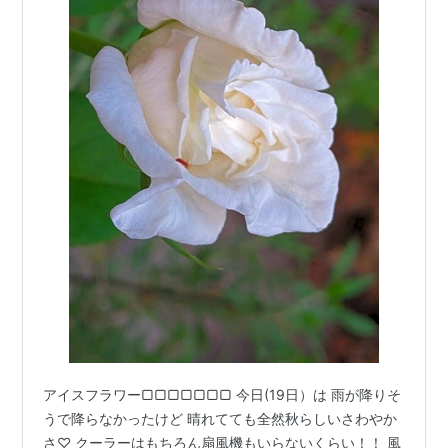
アイスフラワー▢▢▢▢▢▢▢ 今日(19日）は 雨が降りそ
うで降らなかったけど 晴れてても全然秋らしいさわやか
さ♡ クーラーはもちろん扇風機もいらないくらい！！ 風