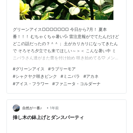
グリーンアイス▢▢▢▢▢▢▢ 今日から7月！ 夏本
番！！！ むちゃくちゃ暑い💦 雷注意報がでてたんだけど
どこの話だったの？＾＾； 土がカリカリになってきたん
で そろそろ夕立でも来てほしい～＞＜ こんな暑い中 ミ
ニバラさん達がまた蕾を付け始め 咲き始めてる♡ メンバ
ーは毎度同じなんで 変りばえしない写真が続きますが 開
#
グリーンアイス
#
ラブリーモア
花記録ですのでご容赦ください。 〇グリーンアイス 絶好
#
シャクヤク咲きピンク
#
ミニバラ
#
アカネ
調♡ 咲きだしたのが早かったから もうシーズン２も終わ
#
アイス・フラワー
#
ファニータ・コルダーナ
りかけ 超満開 輝く緑色✨ 〇ラブリーモア （ハンギン
グ）１，２，３，４号 2番花の蕾が いっきに咲き乱れて
きた＾＾ 〇アカネ 朱赤できれいなんだけど パッと咲い
てぱっと散…
•
自然が一番♪
1年前
挿し木の鉢上げとダンスパーティ