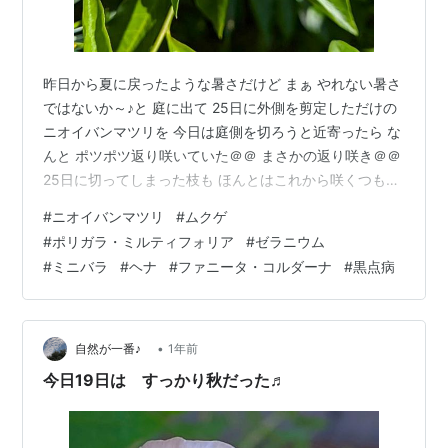
昨日から夏に戻ったような暑さだけど まぁ やれない暑さ
ではないか～♪と 庭に出て 25日に外側を剪定しただけの
ニオイバンマツリを 今日は庭側を切ろうと近寄ったら な
んと ポツポツ返り咲いていた＠＠ まさかの返り咲き＠＠
25日に切ってしまった枝も ほんとはこれから咲くつもり
だったのかな＞＜ ごめんよ～～～ レウコフィルムに続く
#
ニオイバンマツリ
#
ムクゲ
もったいないミステークだ＾＾； みんな花後すぐに切っ
#
ポリガラ・ミルティフォリア
#
ゼラニウム
てるんだけど あまりに伸びすぎたんで ついつい やっち
#
ミニバラ
#
ヘナ
#
ファニータ・コルダーナ
#
黒点病
まったんだよね～＞＜ ま ニオイバンマツリの秋は ほん
の少しの返り咲きだからいっか～ て いやいや 今頃切っ
たから 来春の花も減ってしまったかも；； 隣の駐車場に
飛び…
•
自然が一番♪
1年前
今日19日は すっかり秋だった♬