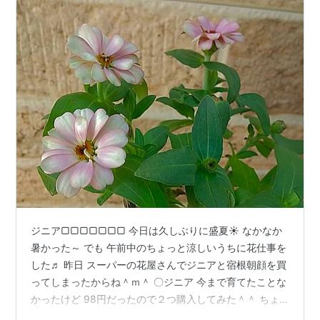
ジニア▢▢▢▢▢▢▢ 今日は久しぶりに盛夏☀ なかなか
暑かった～ でも 午前中のちょっと涼しいうちに花仕事を
した♬ 昨日 スーパーの花屋さんでジニアと宿根朝顔を買
ってしまったからね＾ｍ＾ 〇ジニア 今まで育てたことな
かったけど 98円だったので２つ購入してみた＾＾ ちょ
っとピンク ちょっとクリーム 東花壇にさっそく植えつけ