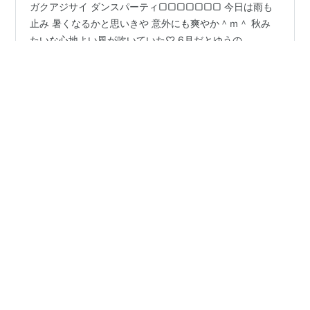
ガクアジサイ ダンスパーティ▢▢▢▢▢▢▢ 今日は雨も
止み 暑くなるかと思いきや 意外にも爽やか＾ｍ＾ 秋み
たいな心地よい風が吹いていた♡ 6月だとゆうの
に・・・なんだか ほんとわからない気候だわ＞＜ 梅雨に
なったらやろうと思っていた花作業 真夏みたいになって
しまって暑くて可哀そうだけど しかたなくいろいろやっ
#
ファニータ・コルダーナ
#
ヘリクリサム
た； 枯れなきゃいいんだけど・・・ 〇ファニータ・コル