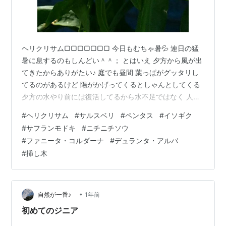
ヘリクリサム▢▢▢▢▢▢▢ 今日もむちゃ暑💦 連日の猛
暑に息するのもしんどい＾＾； とはいえ 夕方から風が出
てきたからありがたい♪ 庭でも昼間 葉っぱがグッタリし
てるのがあるけど 陽がかげってくるとしゃんとしてくる
夕方の水やり前には復活してるから水不足ではなく 人間
と同じく熱射でダレてるんやね＾ｍ＾； 夏は2回は水や
#
ヘリクリサム
#
サルスベリ
#
ペンタス
#
イソギク
りをしてるけど 知らずに必要のない子にまで水をやりす
#
サフランモドキ
#
ニチニチソウ
ぎないように気を付けないといけない 去年の猛暑時 ゼラ
#
ファニータ・コルダーナ
#
デュランタ・アルバ
ニウムはグッタリともしてないのに 他の子のついでに水
#
挿し木
やりをし過ぎて だいぶ枯らしてしまった＞＜ ブーゲンビ
リアも！ 咲かないので知らべてたら 「毎日水あげてると
咲かない」って…
•
自然が一番♪
1年前
初めてのジニア