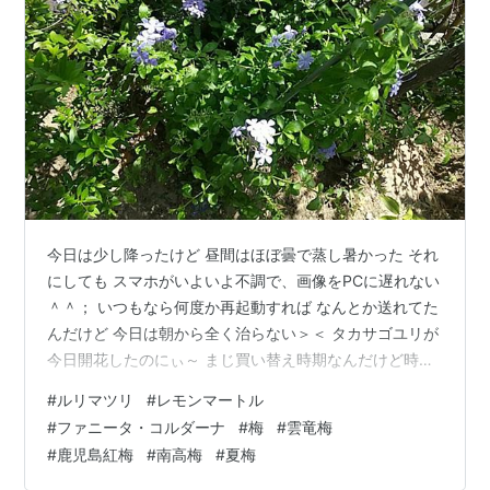
今日は少し降ったけど 昼間はほぼ曇で蒸し暑かった それ
にしても スマホがいよいよ不調で、画像をPCに遅れない
＾＾； いつもなら何度か再起動すれば なんとか送れてた
んだけど 今日は朝から全く治らない＞＜ タカサゴユリが
今日開花したのにぃ～ まじ買い替え時期なんだけど時間
がかかるとわかっているからなかなか行けない＾＾； と
#
ルリマツリ
#
レモンマートル
りあえず 仕方ないので 最近のストック写真でも貼ってお
#
ファニータ・コルダーナ
#
梅
#
雲竜梅
こう＾＾/ ○今咲いている木 いろいろあるけど 直近の花
#
鹿児島紅梅
#
南高梅
#
夏梅
写真があったのは以下３つ ルリマツリただ今絶好調♪ フ