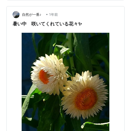
ァニータ・コルダーナ（ミニバラ）挿し木っ子はみんな
花付が良く元気 ニワナナカマド2回目の花盛りはまだ続
いている ○梅…
•
自然が一番♪
1年前
暑い中 咲いてくれている花々✨