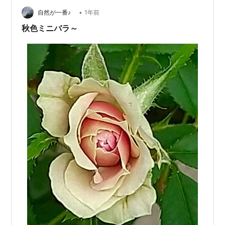
蕾！ すごいね～✨ 花後 花柄摘みがてら 飛び出た枝を剪
定しまくったのが良かったかな＾ｍ＾ これは 覚えておか
•
自然が一番♪
1年前
なくっち…
秋色ミニバラ～