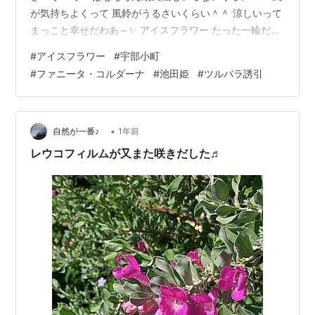
が気持ちよくって 風鈴がうるさいくらい＾＾ 涼しいって
まっこと幸せだわあ～✨ アイスフラワー たった一輪だけ
ど 何度目だっけ？かの花が咲いた♡ 月に一回くらいのペ
#
アイスフラワー
#
宇部小町
ースで蕾をつけてくれる✨ 蕾 9月1６日 9月1７日 18日 と
#
ファニータ・コルダーナ
#
池田姫
#
ツルバラ誘引
ゆう感じで 7分咲きくらいまでは 日に日に開いてきてき
れい♡ と楽しんでいたのに 今日見たら いっきに開きき
っていた＞＜ 9月19日 暑いせいか めっちゃ開花速度が早
い＞＜ きれいな開花を撮る前に もう全開を…
•
自然が一番♪
1年前
レウコフィルムが又また咲きだした♬