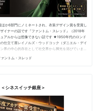
賞ほか6部門にノミネートされ、衣装デザイン賞を受賞し
ザイナーの話です『ファントム・スレッド』（2018年
ュアルからは想像できない話です ★1950年代のロンド
ルの仕立て屋レイノルズ・ウッドコック（ダニエル・デイ
ョン界の中心的存在として社交界から脚光を浴びていまし
イトレスのアルマ（ビッキー・クリープス）と出会い、彼
ファントム・スレッド
ました 彼はアルマの“完璧な身体”を愛し、彼女をモデル
事中はアルマに…
 ＜シネスイッチ銀座＞