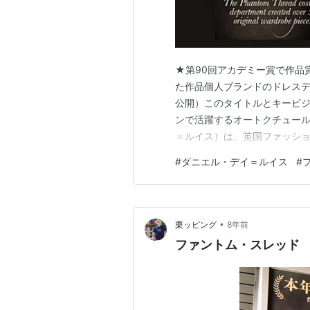
★第90回アカデミー賞で作品
た作品個人ブランドのドレスデ
公開）このタイトルとキービジ
ンで活躍するオートクチュー
＝ルイス）は、英国ファッシ
たある日、レイノルズはウェ
#
ダニエル・デイ＝ルイス
#
女を新たなミューズに迎え入れ
にドレスを作り続けました 仕
•
栗ッピング
8年前
ファントム・スレッド