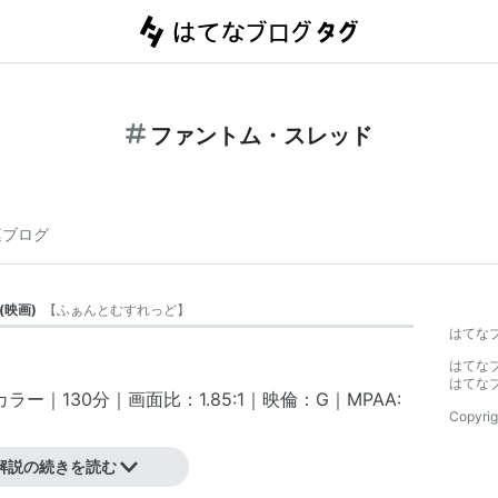
ファントム・スレッド
連ブログ
(
映画
)
【
ふぁんとむすれっど
】
はてな
はてな
はてな
ー｜130分｜画面比：1.85:1｜映倫：G｜MPAA:
Copyrig
解説の続きを読む