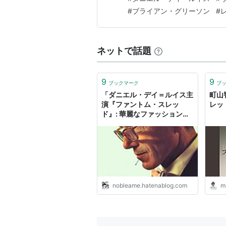
考えていればいい。 白髪交じ
#
ブライアン・グリーソン
#
ネットで話題
9
9
ブックマーク
ブ
「ダニエル・デイ＝ルイス主
町山
演『ファントム・スレッ
レッ
アカデミー賞
ド』: 華麗なファッションと
愛の物語」 - NobleAme’s
diary♪手に取った瞬間から愛
受賞：衣装デザイン賞
着が湧く♪
候補：作品賞、監督賞、オリジ
*1
:
Rated R for language.
nobleame.hatenablog.com
m