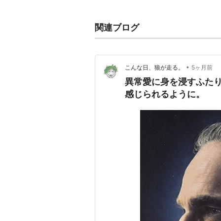
脚本＆監督：
ポール・トーマス
製作：
ポール・トーマス・アン
関連ブログ
ョアン・セラー
製作総指揮：
チェルシー・バー
撮影：
ポール・トーマス・アン
•
こんな日、狼が走る。
5ヶ月前
異常愛に身を浸すふた
プロダクション・デザイン：
マ
感じられるように。
衣装デザイン：
マーク・ブリッ
音楽：
ジョニー・グリーンウッ
キャスト
ダニエル・デイ＝ルイス
レスリー・マンヴィル
ヴィッキー・クリープス
予告編