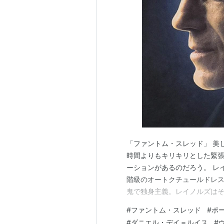
「ファントム・スレッド」 美
時間よりもキリキリとした緊
ーションがあるのだろう。 レ
階級のオートクチュールドレ
鬼で独身主義。レイノルズは
心ではなく、女との関係が終
#
ファントム・スレッド
#
ポ
ンヴィル）がレイノルズに代
#
ダニエル・デイ＝ルイス
#