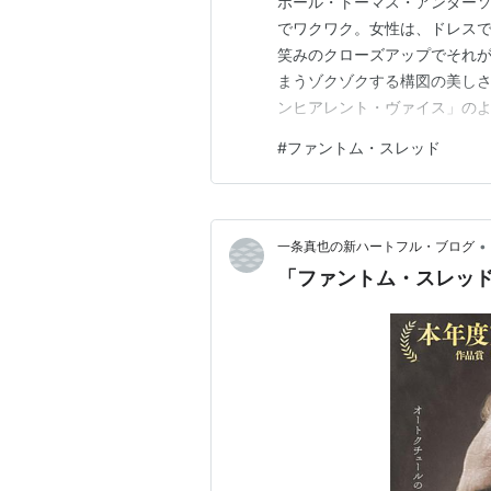
ポール・トーマス・アンダー
でワクワク。女性は、ドレス
笑みのクローズアップでそれが
まうゾクゾクする構図の美し
ンヒアレント・ヴァイス」の
みいってくる不思議な魅力に溢
#
ファントム・スレッド
ル・デイ＝ルイスも良かった
の演技に脱帽。オープニング、
•
一条真也の新ハートフル・ブログ
「ファントム・スレッ