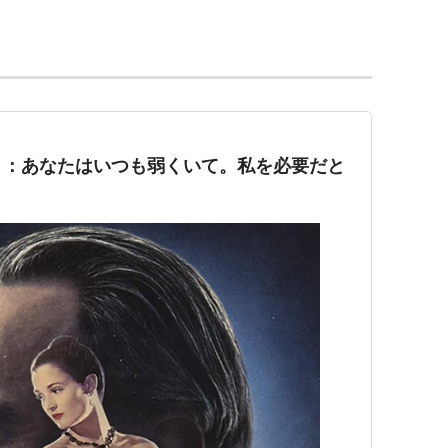
・アンダーソン
ダーソン
、
ミーガン・エリソン
、
ダニエル・ルピ
、
ジ
ナード
、
ピーター・ヘルスロップ
、
アダム・ソムナー
ダーソン
り：あなたはいつも弱くいて。私を必要だと
ーク・ティルデスリー
ジス
ド