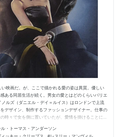
しい映画だ。が、ここで描かれる愛の姿は異質。優しい
張感ある同居生活が続く。男女の愛とはどのくらいバリエ
イノルズ（ダニエル・デイ＝ルイス）はロンドンで上流
スをデザイン、制作するファッションデザイナー。仕事の
その時々で女を側に置いていたが、愛情を掛けることに熱
わりを見せると、共に事業を営む姉シリル（レスリー・マ
ール・トーマス・アンダーソン
わって別れを管理した。レイノルズはデザインの事だけを
ヴィッキー・クリープス
#
レスリー・マンヴィル