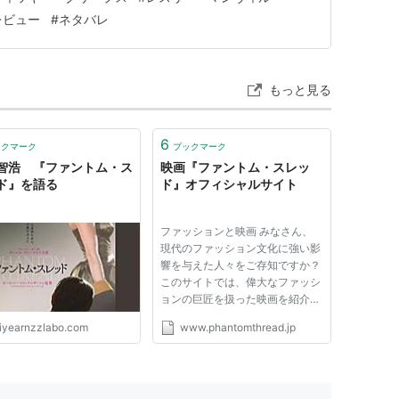
りのダニエル・デイ＝ルイス…
レビュー
#
ネタバレ
もっと見る
6
ックマーク
ブックマーク
智浩 『ファントム・ス
映画『ファントム・スレッ
ド』を語る
ド』オフィシャルサイト
ファッションと映画 みなさん、
現代のファッション文化に強い影
ナル作曲賞、主演男優賞、助演女優賞
響を与えた人々をご存知ですか？
このサイトでは、偉大なファッシ
ョンの巨匠を扱った映画を紹介し
ます。 その一つにはココシャネ
iyearnzzlabo.com
www.phantomthread.jp
ルの映画があります。 ヴィヴィ
アン・ウエストウッド 5 Jan
2022 ファッションと映画という
テーマで真っ先に浮かぶのが、