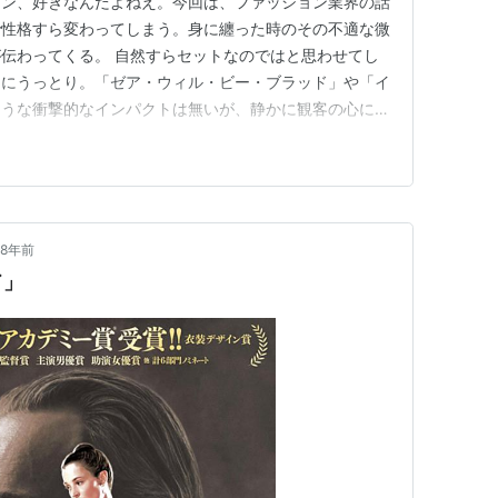
ソン、好きなんだよねえ。今回は、ファッション業界の話
で性格すら変わってしまう。身に纏った時のその不適な微
伝わってくる。 自然すらセットなのではと思わせてし
さにうっとり。「ゼア・ウィル・ビー・ブラッド」や「イ
ような衝撃的なインパクトは無いが、静かに観客の心に滲
れた映画だ。 この映画を最後に引退を表明したダニエ
けど、それ以上にそのお姉さん役のレスリー・マンヴィル
彼女が歩いているだけで、も…
8年前
ド」