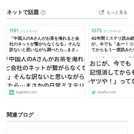
ッドハンティングしたのよ ところで。 ろびん姫は急に真
ネットで話題
もっと見る
顔でるなを見た。 ろびん🐾母上がレディ５ってこと、 初
めて聞…
1191
1075
ブックマーク
ブックマーク
「中国人のAさんがお茶を淹れると会
42年間ミステリ読み
社のネットが繋がらなくなる」そんな
が、今でも「あー！コ
訳ないと思いながら調べたら…まさか
てからもう一度読みた
の日常ミステリー
てなってる大どんでん
を紹介
togetter.com
posfie.com
関連ブログ