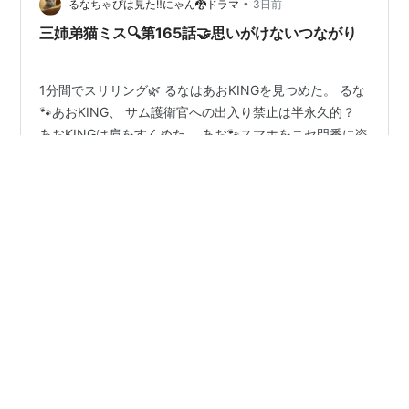
•
た。 実は、そのときのことをこう書いている。 実は先生
るなちゃぴは見た‼️にゃん🐉ドラマ
3日前
も麻耶雄嵩先生の大大大ファンで、全作読んでいる。も
三姉弟猫ミス🔍️第165話🤝思いがけないつながり
ちろん、やまちゃんはそのことを知っていて発…