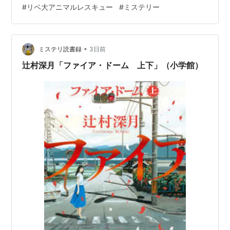
#
リベ大アニマルレスキュー
#
ミステリー
い」と。 るな🐾どういうこと？ あおKINGは首を傾げて
さらにメッセを送った。 ひとしきりやり取りを終えた あ
おKINGはみんなを見た。 あお🐾キム皇子と僕の真夜中の
密会が サム護衛官にバレたみたい。 僕から…
•
ミステリ読書録
3日前
辻村深月「ファイア・ドーム 上下」（小学館）