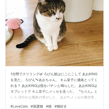
1分間でスリリング🌿 ろびん姫はにこにこして あおKING
を見た。 ろびん🐾あおちゃん、 キム皇子に連絡とってく
れる？ あおKINGは指をパチンと鳴らした。 あおKINGは
タブレットで キム皇子にメッセを送った。 〝ちりん〟と
いう 涼やかな風鈴の音がした。 あお🐾メッセの着信音。
ややっ……。 あおKINGは急に険しい表情になった。 あお
#
LoveCats
#
保護猫
#
猫
#
猫好き
🐾サム護衛官から 「キム皇とのやりとりはご遠慮願いた