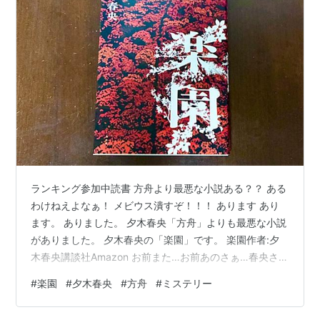
ランキング参加中読書 方舟より最悪な小説ある？？ ある
わけねえよなぁ！ メビウス潰すぞ！！！ あります あり
ます。 ありました。 夕木春央「方舟」よりも最悪な小説
がありました。 夕木春央の「楽園」です。 楽園作者:夕
木春央講談社Amazon お前また…お前あのさぁ…春央さ
ぁ、お前、あのさぁ… あらすじ 両親が事故って死んで不
#
楽園
#
夕木春央
#
方舟
#
ミステリー
動産王になったょ。 そしたら部屋貸してたおばちゃんが
失踪しちゃった。 なんか謎の住所を残して。 恋人の沙織