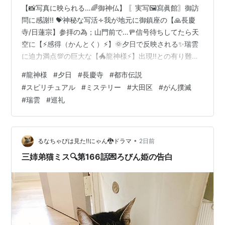
【📸写真に映られる…🌈御神仏】 〖実写🖼️寫眞館〗御訪
問に感謝!! 💝神秘な写活∻我が地元に御鎮座の【🙏長慶
寺/日蓮宗】参拝の為；山門前で…🚥信号待ちしてたら天
空に【⚡感得（かんとく）⚡】🌞夕日で反映される✨瑞雲
に迫力満点💯の巨大な【🐲龍神様⚡】出現!!との有り難い
出逢いです。山門の前に咲く〖サルスベリ🌺花〗お供え
#
龍神様
#
夕日
#
長慶寺
#
都市伝説
させて頂きました。 🏵️前代未聞の【㊙️オカルトの世界
#
スピリチュアル
#
ミステリー
#
大田区
#
がん撲滅
（5,000枚以上）㊙️日々更新中】👨‍👩‍👧‍👦世の人々の為
#
瑞雲
#
巡礼
🔯プロデュース☯️御希望の方ご連絡ください。🧑‍🚒松下
輝志❎（旧ツイッター）まで… 🖼️画像クリックして〖別
ウインドウ〗でも御閲覧ください。 【㊙️オカルトの世界
㊙️】…
•
るなちゃぴは見た‼️にゃん🐉ドラマ
2日前
三姉弟猫ミス🔍️第166話💌ろびん姫の告白