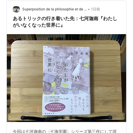
と一緒その住所に行ってみるぜ。 なんかすげぇ山奥の崖
•
に囲まれた空間でした。 なんやかんやあってやばい奴ら
Superposition de la philosophie et de ...
1日前
が大集合だワイワイして拘束されちゃいました。 ほんで
あるトリックの行き着いた先：七河迦南『わたし
言われました…
がいなくなった世界に』
今回は七河迦南の〈七海学園〉シリーズ第三作にして現