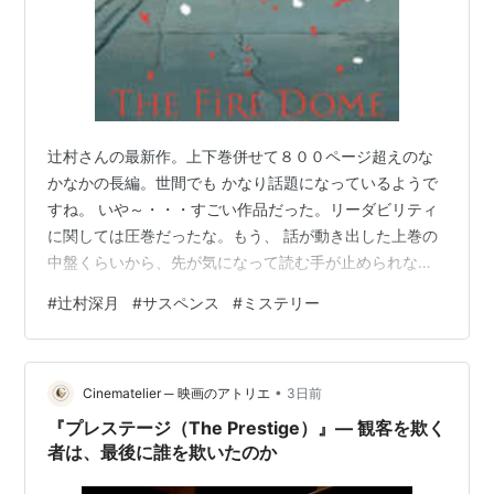
辻村さんの最新作。上下巻併せて８００ページ超えのな
かなかの長編。世間でも かなり話題になっているようで
すね。 いや～・・・すごい作品だった。リーダビリティ
に関しては圧巻だったな。もう、 話が動き出した上巻の
中盤くらいから、先が気になって読む手が止められなか
った。 ここまでのめり込んで読めた作品は久しぶりか
#
辻村深月
#
サスペンス
#
ミステリー
も。さすがでしたね。 ほぼ発売日に順番予約しておいた
ので、上下巻ほぼ日を開けずに回って来て、 一気読み出
来て良かったです。上巻のあのラストの引きのところ
•
で、下巻回って 来るのに時間かかったら、半殺し状態だ
Cinematelier ─ 映画のアトリエ
3日前
よ～＾＾；； いろんな要素が詰まった作品です。出て来
『プレステージ（The Prestige）』― 観客を欺く
る登場人物もそれなりに多いのですが、 …
者は、最後に誰を欺いたのか