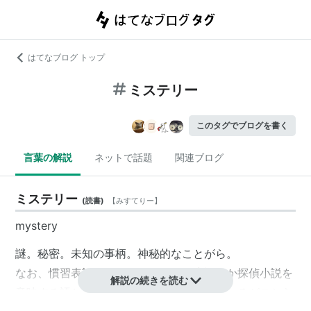
はてなブログ トップ
ミステリー
このタグでブログを書く
言葉の解説
ネットで話題
関連ブログ
ミステリー
(
読書
)
【
みすてりー
】
mystery
謎。秘密。未知の事柄。神秘的なことがら。
なお、慣習表記的な問題だが、推理小説とか探偵小説を
解説の続きを読む
意味する語としては「ミステリ」が用いられるがこちら