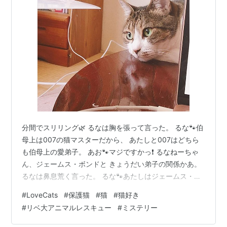
分間でスリリング🌿 るなは胸を張って言った。 るな🐾伯
母上は007の猫マスターだから、 あたしと007はどちら
も伯母上の愛弟子。 あお🐾マジですかっ❗️ るなねーちゃ
ん、ジェームス・ボンドと きょうだい弟子の関係かあ。
るなは鼻息荒く言った。 るな🐾あたしはジェームス・ボ
ンドの 姉弟子なのよっ。 あお🐾るなねーちゃんは、 忍
#
LoveCats
#
保護猫
#
猫
#
猫好き
者ハットリくんに 忍術を教えたんやもんな（第9話）。
#
リベ大アニマルレスキュー
#
ミステリー
ろびん姫は苦笑しながら言った。 ろびん🐾るなの素晴ら
しさは 折り紙付きやからね。 だからこそ英国🇬🇧で ヘ