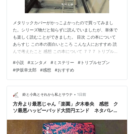
メタリックカバーがかっこよかったので買ってみまし
た。シリーズ物だと知らずに読んでいましたが、単体で
も楽しく読むことができました。 目次 この本について
あらすじ この本の面白いところ こんな人におすすめ 読
んで考えたこと 感想 この本について ７７７ トリプルセ
ブン (角川文庫) 作者:伊坂 幸太郎 KADOKAWA Amazon
#
小説
#
エンタメ
#
ミステリー
#
トリプルセブン
「777トリプルセブン」は伊坂幸太郎さんによって書かれ
#
伊坂幸太郎
#
感想
#
おすすめ
たエンタメ小説です。一巻完結型の「殺し屋シリーズ」
の一作です。 あらすじ このお話の主人公、七尾は依頼さ
れて東京の高級ホテルに荷物をある部屋へと運ぶ仕事を
していた。また、同じホテルに乾という人物から逃げて
•
鈴と小鳥とそれから私とサウナ
1日前
いる紙野…
方舟より最悪じゃん「楽園」夕木春央 感想 ク
ソ最悪ハッピーバッド大団円エンド ネタバレな
し