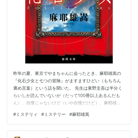
昨年の夏、東京でやまちゃんに会ったとき、麻耶雄嵩の
『化石少女と七つの冒険』がますますひどい（もちろん
褒め言葉）という話を聞いた。 先生は東野圭吾は半分く
らいしか読んでいないが（だって100冊以上あるんだも
ん）、自慢じゃないけど（いや自慢だけど）、麻耶雄嵩
は全部読んでるぞ（だって20冊くらいしか出してない
#
ミステリィ
#
ミステリー
#
麻耶雄嵩
し）。 ところが、当時の最新作『化石少女と七つの冒
険』はまだ未読だった。ていうか、そのシリーズの第一
作『化石少女』がどんな話だったかさえ思い出せなかっ