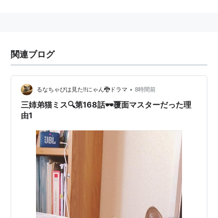
も綴りとしてはmysteryである。
語源
ラテン語の単語、mystérium。さらに遡るとギリシャ語
関連ブログ
のmystrion。いずれにせよ隠されたものとか秘密とかを
意味する語である。
•
るなちゃぴは見た‼️にゃん🐉ドラマ
8時間前
ミステリー
(
読書
)
【
みすてりー
】
三姉弟猫ミス🔍️第168話🕶️覆面マスターだった理
ミステリ・推理小説と同じ意。
由1
→ミステリ
→推理小説