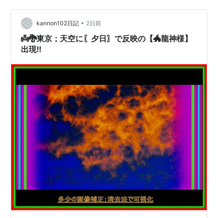
たら大変です。 マーガレット后は鼻を鳴らした。 マ后🐾
わたくしを誰だと思っているのです。 マ后はるなをちら
•
kannon102日記
2日前
っと見てす…
👼🐉東京；天空に〖夕日〗で反映の【🐲龍神様】
出現!!