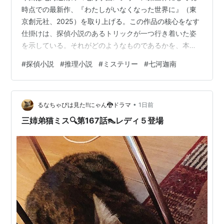
時点での最新作、『わたしがいなくなった世界に』（東
京創元社、2025）を取り上げる。この作品の核心をなす
仕掛けは、探偵小説のあるトリックが一つ行き着いた姿
を示している。それがどのようなものであるかを、本記
事では簡単に論じてみたい。 【以下、本作の核心に触れ
#
探偵小説
#
推理小説
#
ミステリー
#
七河迦南
る。また第２節以降はギルバート・キース・チェスタト
ン『ブラウン神父の無心』の所収短編にも触れるので注
意されたい。】
•
るなちゃぴは見た‼️にゃん🐉ドラマ
1日前
三姉弟猫ミス🔍️第167話👠レディ５登場