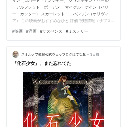
マン（ロバート・アンジャー） クリスチャン・ベール
（アルフレッド・ボーデン） マイケル・ケイン（ハリ
ー・カッター） スカーレット・ヨハンソン（オリヴィ
ア） この映画がおすすめなひと 評価 視聴情報（サブス
クリプション） 「人はどこまで一つの成功に執着できる
#
映画
#
洋画
#
サスペンス
#
ミステリー
のか。」 『プレステージ』は、クリストファー・ノーラ
ン監督が手掛けた2006年公開のサスペンス・ミステリー
です。 19世紀末のロンドンを舞台に、互いを認めながら
•
も憎み合う二人の天才奇術師の壮絶なライバル関係を描
スミルノフ教授公式ウェッブログはてな版
3日前
いています。 主演はヒュー・ジャックマンとクリスチャ
『化石少女』、また忘れてた
ン・ベール。さらにマイケル・…