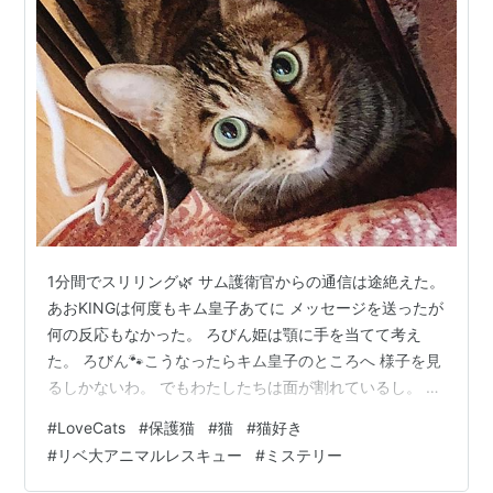
1分間でスリリング🌿 サム護衛官からの通信は途絶えた。
あおKINGは何度もキム皇子あてに メッセージを送ったが
何の反応もなかった。 ろびん姫は顎に手を当てて考え
た。 ろびん🐾こうなったらキム皇子のところへ 様子を見
るしかないわ。 でもわたしたちは面が割れているし。 黙
ってなりゆきをみていた マーガレット后が初めて口を開
#
LoveCats
#
保護猫
#
猫
#
猫好き
いた。 マ后🐾わたくしの出番ですね。 キム皇子やサム護
#
リベ大アニマルレスキュー
#
ミステリー
衛官たちに 異変が起きているようです。 わたくしが確か
めに参りましょう。 ろびん🐾母上まで異変に 巻き込まれ