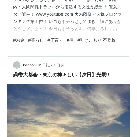
内・人間関係トラブルから復活する女性が続出！ 億女ス
ター誕生！ www.youtube.com ★お蔭様で人気ブログラ
ンキング第１位！ いつもポチっとして頂き、誠にありが
とうございます！ 今日もポチっとを、何卒よろしくお願
い申し上げます。 ↓ 人気ブログランキング ◆ 日 替 わ
#
お金
#
暮らし
#
子育て
#
癌
#
引きこもり 不登校
り ！ ◆ 世 界 を 変 え る T V youtu.be 神化の女王播藦
美樹ブログは今すぐ！以下 ↓ クリックでご覧頂けます
(^^♪ ameblo.jp ◆今日の記事公開(^^)v◆ ～美道家として
•
の生き方～ - Vol.454 - （世界を変える人たちの物語 序
kannon102日記
3日前
章…
👼🐉大都会・東京の神々しい【夕日】光景!!