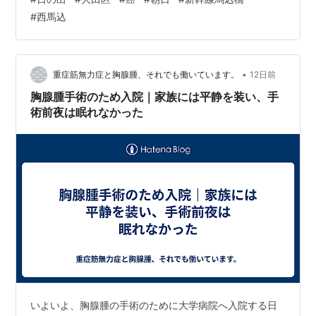
真によって〖👨‍👩‍👧‍👦世知辛い世の人々〗に〖💓生きる
#
西馬込
勇気；パワー💪エネルギー〗等、何ものかを齎（もた
ら）すなら🍀幸いです。 🖼️画像クリックして〖別ウイン
ドウ〗でも御閲覧ください。 💖我が故郷【💥熊本地震
💥】被災された👨‍👩‍👧‍👦皆様お体を大切～ 🙏何時も御訪
•
重症筋無力症と胸腺腫、それでも働いています。
12日前
問に感謝!!👨‍👩‍…
胸腺腫手術のため入院｜家族には平静を装い、手
術前夜は眠れなかった
いよいよ、胸腺腫の手術のために大学病院へ入院する日