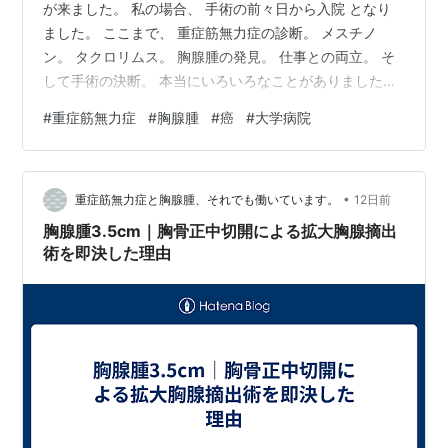
が来ました。 私の場合、 手術の前々日から入院 となり
ました。 ここまで、 重症筋無力症の診断。 メスチノ
ン。 タクロリムス。 胸腺腫の発見。 仕事との両立。 そ
して手術の決断。 本当にいろいろなことがありました。
ただ、実際に病院へ入院すると、 それまで頭の中で考え
#
重症筋無力症
#
胸腺腫
#
癌
#
大学病院
ていた「手術」が、 急に現実のものとして迫ってきまし
た。 手術の前々日から入院 入院すると、まずさまざまな
確認や検査、説明がありました。 これまで外来で何度も
•
病院には来ていましたが、 病室に入り、 ベッドが自分の
重症筋無力症と胸腺腫、それでも働いています。
12日前
場所になると、 やはり気持ちは全く違います。 「本当に
胸腺腫3.5cm｜胸骨正中切開による拡大胸腺摘出
手術を受けるんだ…
術を即決した理由