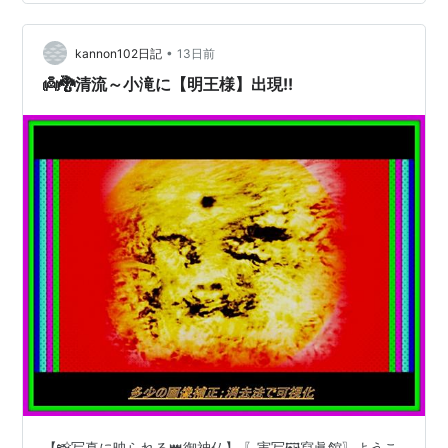
たら）すなら🍀幸いです。 🖼️画像クリックして〖別ウイ
ンドウ〗でも御拝観ください。 【💥日本の大地震💥他県
の災害🌊】被災された👨‍👩‍👧‍👦皆様お体を大切～ 🙏何時
•
kannon102日記
13日前
も御訪問に感謝…
👼🐉清流～小滝に【明王様】出現!!
【📸写真に映られる👑御神仏】 〖実写🖼️寫眞館〗ようこ