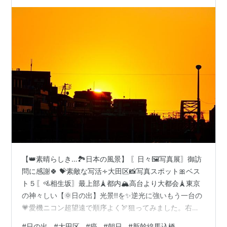
【👑素晴らしき…🏞️日本の風景】 〖日々🖼️写真展〗御訪
問に感謝🍀 💝素敵な写活∻大田区📸写真スポット🎀ベス
ト５〖🚵相生坂〗最上部🗼都内🏔高台より大都会🗼東京
の神々しい【🌞日の出】光景!!を✨逆光に強いもう一台の
💗愛機ニコン超望遠で順序よく🏹狙ってみました。右サ
イドの🌈アーチ状は🚄新幹線馬込橋。 ＊＊＊これらの写
#
日の出
#
大田区
#
癌
#
朝日
#
新幹線馬込橋