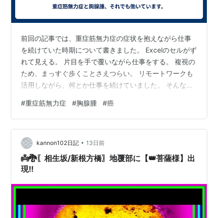
前回の記事では、重症筋無力症の症状を抱えながら仕事
を続けていた時期について書きました。 Excelのセルがず
れて見える。 片目を手で覆いながら仕事をする。 複視の
ため、まっすぐ歩くことさえつらい。 リモートワークも
活用しながら、何とか仕事を続けていました。 そんな中
で、胸腺腫の治療について話が進んでいきました。 私の
#
重症筋無力症
#
胸腺腫
#
癌
場合、見つかった胸腺腫は約3.5cm。 そして最終的に、
胸骨正中切開による拡大胸腺摘出術 を受けることになり
ました。 今振り返ると、かなり大きな手術です。 しか
•
し、医師から説明を受けたとき、私はほとんど迷いませ
kannon102日記
13日前
んでした。 「お願いします」 と、ほぼ即答しました。
👼🐉〖相生坂/新根方橋〗地覆部に【👑菩薩様】出
脳神経内科から呼…
現!!