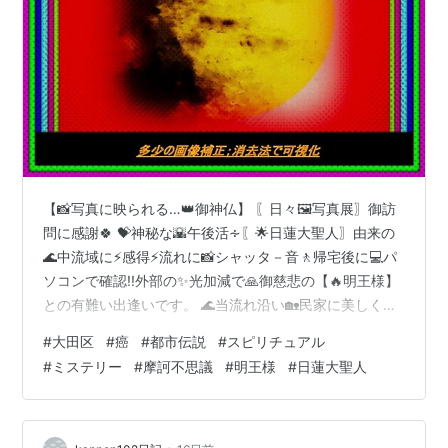
【📸写真に映られる…👑御神仏】 〖日々🖼️写真展〗御訪
問に感謝🍀 💝神秘な🌇午後活∻〖🌟日蓮大聖人〗由来の
🌊中流域に⚡感得⚡流れに📸シャッタ－音🚶帰宅後に💻パ
ソコンで確認!!外部の✨光加減で🙏御慈悲の【🔥明王様】
との有難い出逢いです。 🌊当流れ沿い🏡民家に美しく咲
く〖🏵️花〗お供えさせて頂きました。 ＊＊＊これらの写
#
大田区
#
癌
#
都市伝説
#
スピリチュアル
真によって〖👨‍👩‍👧‍👦世知辛い世の中の人々〗に〖💓生
#
ミステリー
#
摩訶不思議
#
明王様
#
日蓮大聖人
きる勇気；パワー💪エネルギー〗等、何ものかを齎（も
たら）すなら🍀幸いです。 🖼️画像クリックして〖別ウイ
ンドウ〗でも御拝観ください。 【💥日本の大地震💥他県