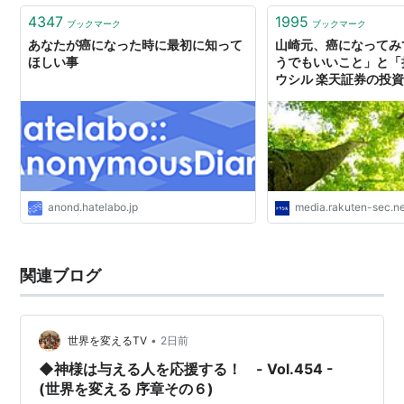
4347
1995
ブックマーク
ブックマーク
あなたが癌になった時に最初に知って
山崎元、癌になってみ
ほしい事
うでもいいこと」と「持
ウシル 楽天証券の投
anond.hatelabo.jp
media.rakuten-sec.n
関連ブログ
•
世界を変えるTV
2日前
◆神様は与える人を応援する！ - Vol.454 -
(世界を変える 序章その６)