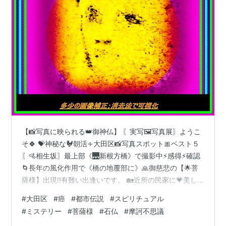
【📸写真に映られる👑御神仏】 〖実写🖼️写真展〗ようこ
そ🍀 💝神秘な🐓朝活∻大田区📸写真スポット🎀ベスト５
〖🚵相生坂〗最上部《🌉新根方橋》で撮影中⚡感得⚡確認
🌀長年の風化作用で《橋の地覆部に》🙏御慈悲の【🌟菩
薩様】出現!!有難い出逢いです。 🏡近所の民家に💗美し
く咲く〖🏵️花〗御供えさせて頂きました。 ＊＊＊これら
#
大田区
#
癌
#
都市伝説
#
スピリチュアル
の写真によって〖👨‍👩‍👧‍👦世知辛い世の人々〗に〖💓生
#
ミステリー
#
菩薩様
#
石仏
#
摩訶不思議
きる勇気；パワー💪エネルギー〗等、何ものかを齎（も