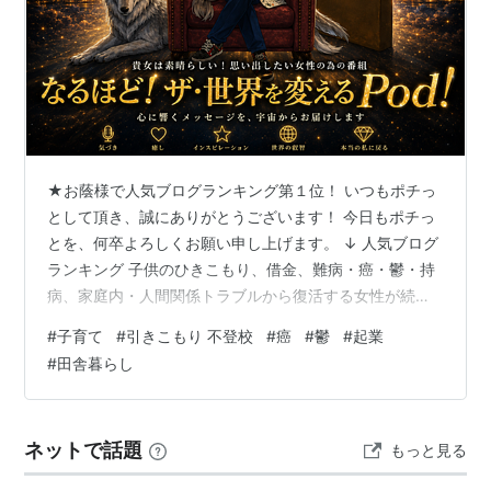
★お蔭様で人気ブログランキング第１位！ いつもポチっ
として頂き、誠にありがとうございます！ 今日もポチっ
とを、何卒よろしくお願い申し上げます。 ↓ 人気ブログ
ランキング 子供のひきこもり、借金、難病・癌・鬱・持
病、家庭内・人間関係トラブルから復活する女性が続
出！億女スター誕生！ www.youtube.com 【 ニ ュ ー ス
#
子育て
#
引きこもり 不登校
#
癌
#
鬱
#
起業
！】 美道３１周年感謝祭！ 令和８年８月８日８時８分ス
#
田舎暮らし
タート(^-^)v 『 な る ほ ど！ ザ！ 世 界 を 変 え る
Pod！』 stand.fm ◆ 日 替 わ り ！ ◆ 世 界 を 変 え る
T V www.youtube.com はるこさんのブログは…
ネットで話題
もっと見る