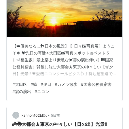
【👑優美なる…🏞️日本の風景】 〖日々🖼️写真展〗ようこ
そ🍀 💝先日の写活∻大田区📸写真スポット🎀ベスト５
〖🚵相生坂〗最上部より素敵な💓雲の演出伴い〖🏢国家
公務員宿舎〗背後に沈む大都会🗼東京の神々しい【🌞夕
日】光景!! 💗愛機ニコンクールピクス👍手持ち超望遠で
順序よく🏹狙ってみました。 ＊＊＊これらの写真によっ
#
大田区
#
癌
#
夕日
#
カメラ散歩
#
国家公務員宿舎
て〖👨‍👩‍👧‍👦世知辛い世の人々〗に〖💓生きる勇気；パ
#
雲の演出
#
ニコン
ワー💪エネルギー〗等、何ものかを齎（もたら）すなら
🍀幸いです。 🖼️画像クリックして〖別ウインドウ〗でも
御閲覧ください。 💖我が故郷【💥熊本地震💥】被災され
た👨‍👩‍👧‍👦皆様お体を大切に～ 🙏何時も御訪問に感謝!!
•
kannon102日記
5日前
👨‍👩‍👧‍👦皆…
👼🐉大都会🗼東京の神々しい【日の出】光景!!