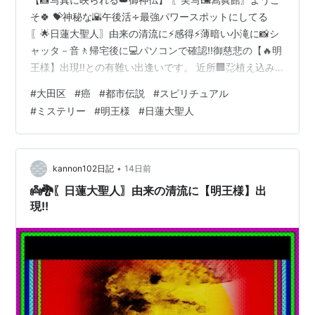
そ🍀 💝神秘な🌇午後活∻最強パワースポットにしてる
〖🌟日蓮大聖人〗由来の清流に⚡感得⚡薄暗い小滝に📸シ
ャッタ－音🚶帰宅後に💻パソコンで確認!!御慈悲の【🔥明
王様】出現!!との有難い出逢いです。 近所🏢㍇植え込み
に🌞夕日で反映…美しく咲く〖🏵️花〗御供えさせて頂きま
#
大田区
#
癌
#
都市伝説
#
スピリチュアル
した。 ＊＊＊これらの写真によって〖👨‍👩‍👧‍👦世知辛い
#
ミステリー
#
明王様
#
日蓮大聖人
世の中の人々〗に〖💗生きる勇気；パワー💪エネルギ
ー〗等、何ものかを齎（もたら）すなら🍀幸いです。 🖼️
画像クリックして〖別ウインドウ〗でも御拝観くださ
い。 【💥日本の大地震💥他県の災害🌊】被災された
•
kannon102日記
14日前
👨‍👩‍👧‍👦皆様お体を大…
👼🐉〖日蓮大聖人〗由来の清流に【明王様】出
現!!