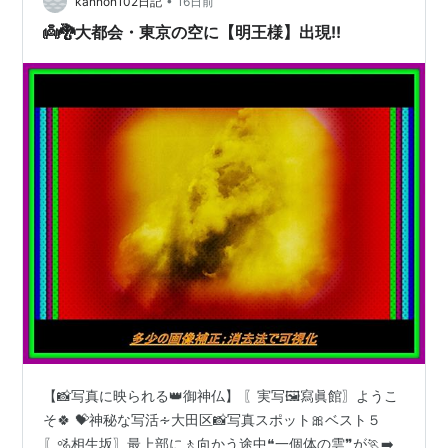
の災害🌊】被災された👨‍👩‍👧‍👦皆様お体を大切に～ 🙏何
•
kannon102日記
16日前
時も御訪問に…
👼🐉大都会・東京の空に【明王様】出現!!
【📸写真に映られる👑御神仏】 〖実写🖼️寫眞館〗ようこ
そ🍀 💝神秘な写活∻大田区📸写真スポット🎀ベスト５
〖🚵相生坂〗最上部に🚶向かう途中❝一個体の雲❞が🏃‍➡️