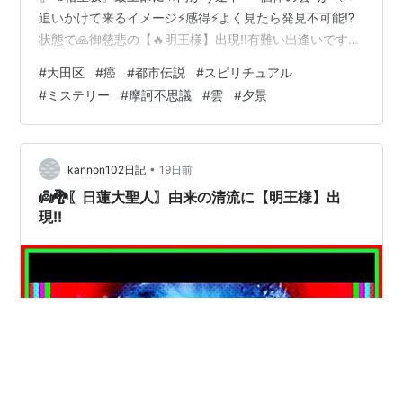
追いかけて来るイメージ⚡感得⚡よく見たら発見不可能⁉️
状態で🙏御慈悲の【🔥明王様】出現!!有難い出逢いです。
近所の🏡民家に美しく咲く〖🏵️花〗御供えさせて頂きま
#
大田区
#
癌
#
都市伝説
#
スピリチュアル
した。 ＊＊＊これらの写真によって〖👨‍👩‍👧‍👦世知辛い
#
ミステリー
#
摩訶不思議
#
雲
#
夕景
世の人々〗に〖💓生きる勇気；パワー💪エネルギー〗
等、何ものかを齎（もたら）すなら🍀幸いです。 🖼️画像
クリックして〖別ウインドウ〗でも御拝観ください。
【💥能登半島地震💥他県の災害🌊】被災された👨‍👩‍👧‍👦
•
kannon102日記
19日前
皆様お体を大切…
👼🐉〖日蓮大聖人〗由来の清流に【明王様】出
現!!