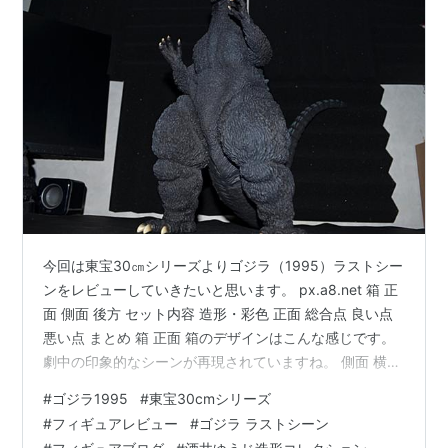
今回は東宝30㎝シリーズよりゴジラ（1995）ラストシー
ンをレビューしていきたいと思います。 px.a8.net 箱 正
面 側面 後方 セット内容 造形・彩色 正面 総合点 良い点
悪い点 まとめ 箱 正面 箱のデザインはこんな感じです。
劇中の印象的なシーンが再現されていますね。 側面 横は
こんな感じで普通の段ボールの様な感じですね。 特に何
#
ゴジラ1995
#
東宝30cmシリーズ
かデザインが有るわけでは有りません。 後方 後ろは注意
#
フィギュアレビュー
#
ゴジラ ラストシーン
喚起が記載されています。 セット内容 概要はこの様に成