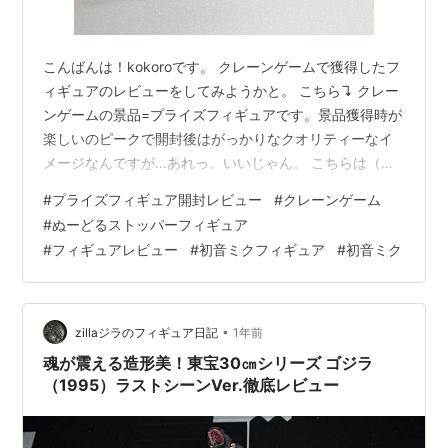
こんばんは！kokoroです。 クレーンゲームで獲得したフ
ィギュアのレビューをしてみようかと。 こちら↴ クレー
ンゲームの景品=プライズフィギュアです。景品獲得時が
楽しいのピークで開封後はがっかりなクオリティーなイ
メージなんですが…あれっ。いいじゃん。 こちらは（初
音ミク ぬーどるストッパーフィギュアFlower Fairy-ほお
#
プライズフィギュア開封レビュー
#
クレーンゲーム
ずき-）って商品です。カップラーメンの蓋のストッパー
#
ぬーどるストッパーフィギュア
に使うフィギュアです。細部までの造形とか色使いとか
#
フィギュアレビュー
#
初音ミクフィギュア
#
初音ミク
綺麗だなって思ってびっくりです。 獲得時も夢中になれ
て、飾っても良さげなクオリティはテンション上がりま
した。気に入ったのでカップ麺のストッパーには使わな
そう。 メルカ…
•
zillaジラのフィギュア日記
1年前
魂が震える造形美！東宝30㎝シリーズ ゴジラ
（1995）ラストシーンVer.徹底レビュー