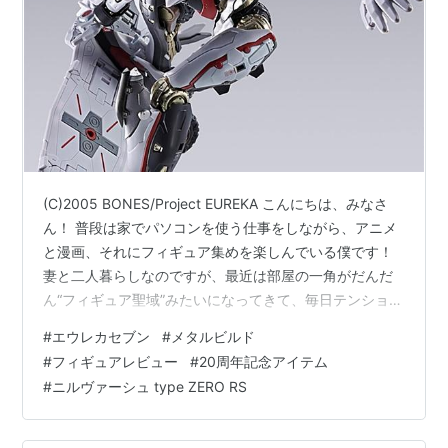
(C)2005 BONES/Project EUREKA こんにちは、みなさ
ん！ 普段は家でパソコンを使う仕事をしながら、アニメ
と漫画、それにフィギュア集めを楽しんでいる僕です！
妻と二人暮らしなのですが、最近は部屋の一角がだんだ
ん“フィギュア聖域”みたいになってきて、毎日テンション
が上がっています！ そんな僕が、今回、迷うことなく即
#
エウレカセブン
#
メタルビルド
ポチしたのが「METAL BUILD ニルヴァーシュ type
#
フィギュアレビュー
#
20周年記念アイテム
ZERO RS」です！ 20周年記念で発表された瞬間、胸がグ
#
ニルヴァーシュ type ZERO RS
ッと掴まれて…！気づいたら「購入」ボタンを押してい
ました！ まず最初に、購入を決意した“良かった点”をま
とめると… 河森正治×京田知巳監督とい…