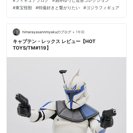
#
フィギュアブログ
#
酒井ゆうじ造形コレクション
ってます。御覧の様に本体と尻尾は別です。尻尾の取り
#
東宝怪獣
#
特撮好きと繋がりたい
#
ゴジラフィギュア
付けにはドライヤーかお湯が必要です。（そのままでは
付きません。）※東宝30㎝シリーズ全般 造形・…
•
himarayasannmyakuのブログ
1年前
キャプテン・レックス レビュー【HOT
TOYS/TM#119】