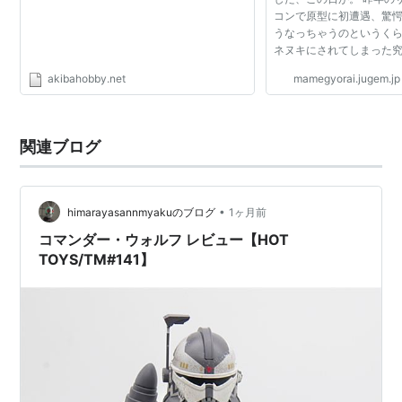
コンで原型に初遭遇、驚
うなっちゃうのというく
ネヌキにされてしまった究
キヤさんの…… ARTFX+ 
akibahobby.net
mamegyorai.jugem.jp
チャップ！ このビッグチ
格が違います。 ...
関連ブログ
•
himarayasannmyakuのブログ
1ヶ月前
コマンダー・ウォルフ レビュー【HOT
TOYS/TM#141】