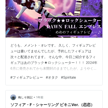
どうも、メメント・オレです。 久しく、フィギュアレビ
ューは書いてませんでしたが、予約したフィギュアは
次々と配達されてます。 そんな中、今日ご紹介するフィ
ギュアはあのブラック★ロックシューター！！！ 2024年
6月に発売されてから未開封のままでしたが、ようやく開
封することができたのでレビューしていきますね！！ レ
#
フィギュアレビュー
#
オタク
#
Spiritale
ビューの前のおさらい いざ、フィギュアレビュー♪ 開封
の儀 細かいところ フィギュアを手に取ってみようーー
撮影TIME（写真多めだよ） あとがき レビューの前のお
•
さらい www.nicovideo.jp ボカロ好きな人なら絶対知って
梅しそ雑記
1年前
るであろうryo曲。 初音ミクの世界線とは違うところが…
ソフィア・F・シャーリング ビキニVer.（恋恋）