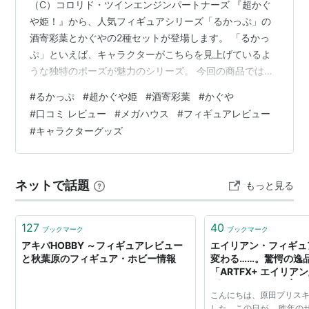
（C）コロリド・ツインエンジンパートナーズ 『超かぐ
や姫！』から、人気フィギュアシリーズ「るかっぷ」の
酒寄彩葉とかぐやの2種セットが登場します。 「るかっ
ぷ」といえば、キャラクターがこちらを見上げているよ
うな独特のポーズが魅力のシリーズ。 今回の商品では、
酒寄彩葉とかぐやを並べて飾ることで、2人の可愛らしい
#
るかっぷ
#
超かぐや姫
#
酒寄彩葉
#
かぐや
雰囲気をより楽しめるセットになっています。 この記事
#
口コミ レビュー
#
メガハウス
#
フィギュアレビュー
では、「るかっぷ 超かぐや姫！ 2種セットは買うべきな
#
キャラクターグッズ
のか？」について、造形の魅力や口コミ、購入前に気に
なるポイントまで詳しく紹介していきます。 📖 目次 📋
商品情報 ⭐ 注目ポイント 📝 商品の魅力 👀 造形の見どこ
ネットで話題
もっと見る
ろ 💬 口コミ・評…
127
40
ブックマーク
ブックマーク
アキバHOBBY ～フィギュアレビュー
エイリアン・フィギュ
と秋葉原のフィギュア・ホビー情報
変わる……。驚愕の逸
「ARTFX+ エイリア
プ」が凄すぎです | 豆bl
こんにちは、原田プリスキ
グ：豆魚雷のフィギュ
した、この日が。 昨年の