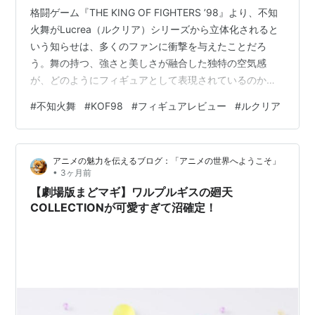
格闘ゲーム『THE KING OF FIGHTERS ’98』より、不知
火舞がLucrea（ルクリア）シリーズから立体化されると
いう知らせは、多くのファンに衝撃を与えたことだろ
う。舞の持つ、強さと美しさが融合した独特の空気感
が、どのようにフィギュアとして表現されているのか。
その造形への期待は高まるばかりであり、一人のファン
#
不知火舞
#
KOF98
#
フィギュアレビュー
#
ルクリア
として、この作品を所有することの意義を改めて考えて
いる。現在、購入を前向きに検討しており、その魅力を
再確認したいと考えている。【限定販売】Lucrea(ルクリ
アニメの魅力を伝えるブログ：「アニメの世界へようこそ」
ア) THE KING OF FIGHTERS ’98 不知火舞 完成品フィギ
•
3ヶ月前
ュア[メガハウス]《10月予約》 楽天で…
【劇場版まどマギ】ワルプルギスの廻天
COLLECTIONが可愛すぎて沼確定！