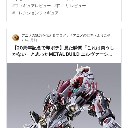
段階なんですが、情報を見た時点でかなり期待値が上が
#
フィギュアレビュー
#
口コミ レビュー
ってます！ 特に「これは良さそう！」と感じたポイント
#
コレクションフィギュア
はこちらです！ 手のひらサイズで飾りやすそう！ デフォ
ルメが可愛くて癒されそう！ 主要キャラがしっかり揃っ
ている！ 台座付きで並べる楽しみがある！ BOXでまとめ
アニメの魅力を伝えるブログ：「アニメの世界へようこそ」
て集められる安心感！…
•
4ヶ月前
【20周年記念で即ポチ】見た瞬間「これは買うし
かない」と思ったMETAL BUILD ニルヴァーシュ
type ZERO RSの予約理由