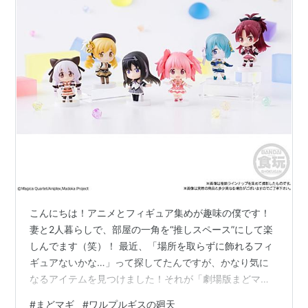
こんにちは！アニメとフィギュア集めが趣味の僕です！
妻と2人暮らしで、部屋の一角を“推しスペース”にして楽
しんでます（笑）！ 最近、「場所を取らずに飾れるフィ
ギュアないかな…」って探してたんですが、かなり気に
なるアイテムを見つけました！それが「劇場版まどマギ
〈ワルプルギスの廻天〉COLLECTION」です！ まだ予約
#
まどマギ
#
ワルプルギスの廻天