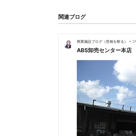
有名なものの例として「Groupo
グの多くは、数十時間程度の短期間
関連ブログ
販売数を超えた場合にのみ、希望者
•
商業施設ブログ（世相を斬る）
2
ABS卸売センター本店