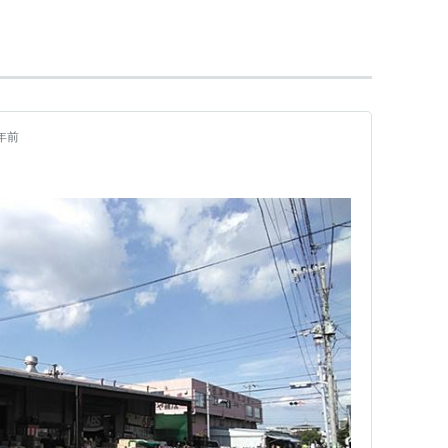
n型サービス」があげられる。フラッシュマーケティン
内に購入希望者を募り、あらかじめ設定された最低
に商品を販売する仕組みを取っている。
年前