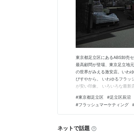
東京都足立区にあるABS卸売
最高顧問が登場、東京足立地元
の世界がみえる激安店。いわゆ
びすやから。 いわゆるフラッ
が安い印象。 いろいろな最新
ひとは、ぜひいってみてもらい
#
東京都足立区
#
足立区辰沼
明障害福祉施設前。 最寄り駅
#
フラッシュマーケティング
川ではなく東京。 さて、あた
ネットで話題