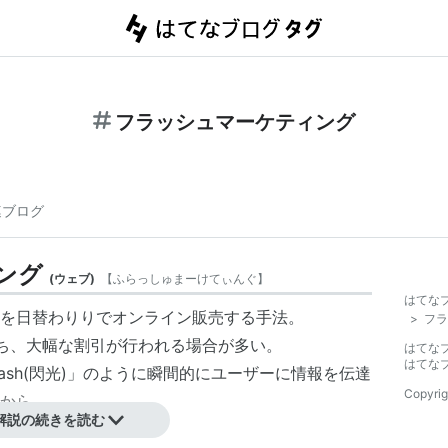
フラッシュマーケティング
連ブログ
ング
(
ウェブ
)
【
ふらっしゅまーけてぃんぐ
】
はてな
を日替わりりでオンライン販売する手法。
>
フラ
ち、大幅な割引が行われる場合が多い。
はてな
はてな
ash(閃光)」のように瞬間的にユーザーに情報を伝達
Copyrig
から。
解説の続きを読む