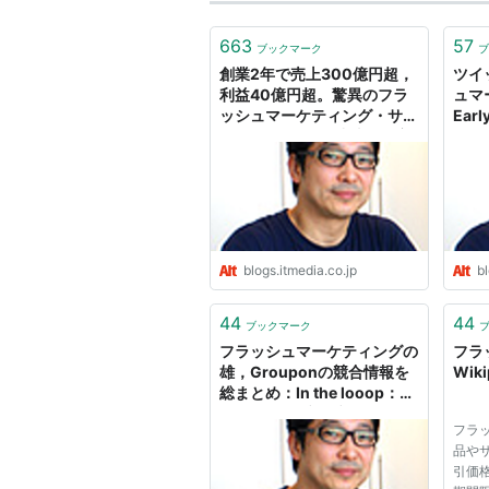
663
57
ブックマーク
ブ
創業2年で売上300億円超，
ツイ
利益40億円超。驚異のフラ
ュマ
ッシュマーケティング・サイ
Earl
ト，"Groupon" 成功の秘密
lo
を探る：In the looop：オル
ログ
タナティブ・ブログ
blogs.itmedia.co.jp
bl
44
44
ブックマーク
フラッシュマーケティングの
フラ
雄，Grouponの競合情報を
Wiki
総まとめ：In the looop：オ
ルタナティブ・ブログ
フラ
品や
引価