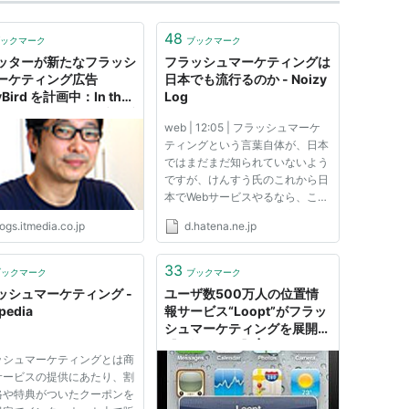
48
ックマーク
ブックマーク
ッターが新たなフラッシ
フラッシュマーケティングは
ーケティング広告
日本でも流行るのか - Noizy
yBird を計画中：In the
Log
oop：オルタナティブ・ブ
web | 12:05 | フラッシュマーケ
ティングという言葉自体が、日本
ではまだまだ知られていないよう
ですが、けんすう氏のこれから日
本でWebサービスやるなら、こん
なのはどう？リストというエント
ogs.itmedia.co.jp
d.hatena.ne.jp
リーでもGiltが触れられているの
で、これからじわじわと来るのか
なという印象は受けております。
33
ブックマーク
ブックマーク
もっとも、日本法人のGiltがど...
ッシュマーケティング -
ユーザ数500万人の位置情
pedia
報サービス“Loopt”がフラッ
シュマーケティングを展開
【三橋ゆか里】 |
ッシュマーケティングとは商
TechWave（テックウェー
サービスの提供にあたり、割
ブ）
格や特典がついたクーポンを