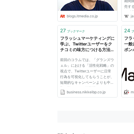
期間
売す
72
blogs.itmedia.co.jp
ja
ュ）
顧客
特徴
27
24
ブックマーク
から
フラッシュマーケティングに
フラ
定し...
学ぶ、Twitterユーザーをク
一般
チコミの味方につける方法：
ポン
NETMarketing Online(日経
引チ
前回のコラムでは、「グランズウ
ネットマーケティング)
未来
ェル」における「活性化戦略」の
視点で、Twitterユーザーに日常
行為を可視化してもらうことが、
短期的なキャンペーンよりも中長
期に効いてくる可能性があるので
business.nikkeibp.co.jp
m
はないか、という話を紹介しまし
た。 ただし、習慣化の取り組み
は、最終的にはユーザーに投稿す
るかどうかを依存しているため...