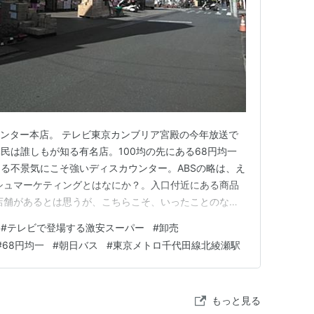
センター本店。 テレビ東京カンブリア宮殿の今年放送で
民は誰しもが知る有名店。100均の先にある68円均一
る不景気にこそ強いディスカウンター。ABSの略は、え
シュマーケティングとはなにか？。入口付近にある商品
店舗があるとは思うが、こちらこそ、いったことのない
たい。 最寄りバス停があるので便利です。 朝日バス神
#
テレビで登場する激安スーパー
#
卸売
は、北綾瀬駅かなといったところ。綾瀬といっても神奈
#
68円均一
#
朝日バス
#
東京メトロ千代田線北綾瀬駅
りまえの話になると…
もっと見る