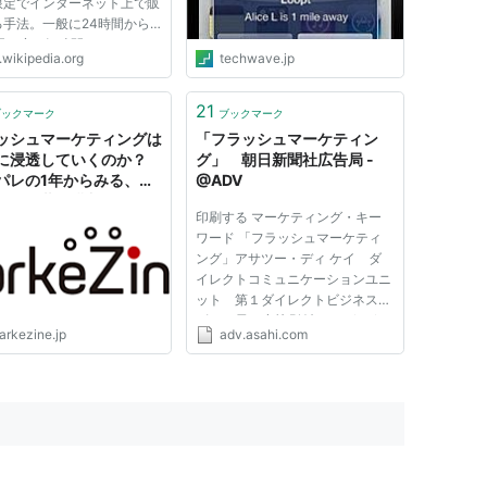
限定でインターネット上で販
る手法。一般に24時間から
時間程度の短時間（フラッシ
.wikipedia.org
techwave.jp
に、集客と販売および見込み
の情報収集が行われるという
を持つ。 アメリカでは従来
21
ブックマーク
ブックマーク
販売期間を24時間と短く設
ッシュマーケティングは
「フラッシュマーケティン
に浸透していくのか？
グ」 朝日新聞社広告局 -
パレの1年からみる、割
@ADV
ケット共同購入サイトの
印刷する マーケティング・キー
予想図
ワード 「フラッシュマーケティ
ング」アサツー・ディ ケイ ダ
イレクトコミュニケーションユニ
ット 第１ダイレクトビジネスデ
ザイン局 小林 弘治 2010/08/10
arkezine.jp
adv.asahi.com
フラッシュマーケティングとは、
割引料金などの特典がついたクー
ポンを期間限定でオンライン販売
する手法。多くの場合一定数以...