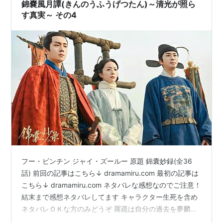
錦嚢風月譚(きんのうふうげつたん)～清光が照ら
す真実～ その4
フー・ビンチン ジャイ・ズールー 原題 錦囊妙録(全36
話) 前回の記事はこちら↓ dramamiru.com 最初の記事は
こちら↓ dramamiru.com ネタバレな感想なのでご注意！
結末まで感想ネタバレしてます キャラクター生死を含め
ネタバレＯＫな方のみどうぞ 羅疏は自分の過去を夢麟に
打ち明けます。 この時点でかなり夢麟に傾いてるという