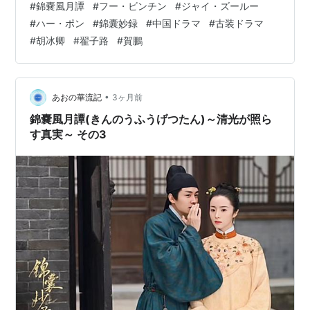
#
錦嚢風月譚
#
フー・ビンチン
#
ジャイ・ズールー
か、自覚があるかはともかく彼のことが好きだし信用し
#
ハー・ポン
#
錦囊妙録
#
中国ドラマ
#
古装ドラマ
てる。 なぜなら慕之には話してなかったものね。 夢麟は
#
胡冰卿
#
翟子路
#
賀鵬
過去の火事による両親の不審死は必ず解き明かすと約束
します。 もし斉家が関わっていたとしても必ずちゃんと
調べるからと男気を見せるんですよね。 世間知ら…
•
あおの華流記
3ヶ月前
錦嚢風月譚(きんのうふうげつたん)～清光が照ら
す真実～ その3