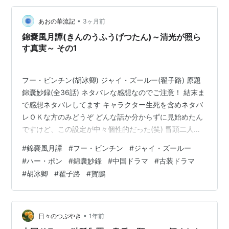
る。 彼は誠実で正直、そして言いにくいこともはっきり
言う性格…
•
あおの華流記
3ヶ月前
錦嚢風月譚(きんのうふうげつたん)～清光が照ら
す真実～ その1
フー・ビンチン(胡冰卿) ジャイ・ズールー(翟子路) 原題
錦囊妙録(全36話) ネタバレな感想なのでご注意！ 結末ま
で感想ネタバレしてます キャラクター生死を含めネタバ
レＯＫな方のみどうぞ どんな話か分からずに見始めたん
ですけど、この設定が中々個性的だった(笑) 冒頭二人の
女が寺に参るシーンから始まります。 子供が欲しいと願
#
錦嚢風月譚
#
フー・ビンチン
#
ジャイ・ズールー
っている。 え？ヒロインもう子供が欲しいのか？と思っ
#
ハー・ポン
#
錦囊妙錄
#
中国ドラマ
#
古装ドラマ
たら潜入だった(笑) 羅疎・錦囊役＠フー・ビンチン(胡冰
#
胡冰卿
#
翟子路
#
賀鵬
卿) 彼女は没落して現在は妓楼に。 出会いはカットされ
てたけど知県である韓慕之＠ハー・ポン(賀鵬)の依頼で子
宝祈願のふりで寺を探りにきていた。 ↓彼は陳情令@温
晁 …
•
日々のつぶやき
1年前