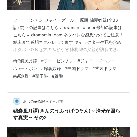
フー・ビンチン ジャイ・ズールー 原題 錦囊妙録(全36
話) 前回の記事はこちら↓ dramamiru.com 最初の記事は
こちら↓ dramamiru.com ネタバレな感想なのでご注意！
結末まで感想ネタバレしてます キャラクター生死を含め
ネタバレＯＫな方のみどうぞ 陳梅卿の父親が訪ねてきた
ことで彼に許婚者がいたことが発覚。 彼は妹(同然)だか
#
錦嚢風月譚
#
フー・ビンチン
#
ジャイ・ズールー
らと結婚を拒否。 父親は怒って帰って行きます。 この時
#
ハー・ポン
#
錦囊妙録
#
中国ドラマ
#
古装ドラマ
お馴染みのワンコ大黄くんが登場しました。 相変わらず
#
胡冰卿
#
翟子路
#
賀鵬
可愛い。 梅卿が拒否したことで許婚者である棗花が激
怒、梅卿と大喧嘩に。 しかしその後、棗花が攫われてし
まう。 攫われた先はちょうど捜査するはずだ…
•
あおの華流記
3ヶ月前
錦嚢風月譚(きんのうふうげつたん)～清光が照ら
す真実～ その2