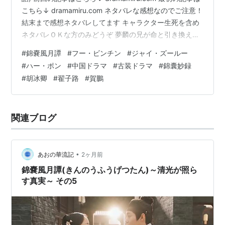
こちら↓ dramamiru.com ネタバレな感想なのでご注意！
結末まで感想ネタバレしてます キャラクター生死を含め
ネタバレＯＫな方のみどうぞ 夢麟の兄が命と引き換えに
逃がしてくれた二人は、横流しされた軍糧の米を求めて
#
錦嚢風月譚
#
フー・ビンチン
#
ジャイ・ズールー
探し買い取ります。 臨汾へ運び民たちに配ります。 それ
#
ハー・ポン
#
中国ドラマ
#
古装ドラマ
#
錦囊妙録
を追って来る秦熠。 県衙に匿われた二人を秦熠は追って
#
胡冰卿
#
翟子路
#
賀鵬
きます。 それを阻む慕之。 役人でもない秦熠が理由もな
く県衙に踏み込むことは大罪なので、周りを取り囲むこ
としかできません。 騒動を起こして慕之が出て…
関連ブログ
•
あおの華流記
2ヶ月前
錦嚢風月譚(きんのうふうげつたん)～清光が照ら
す真実～ その5