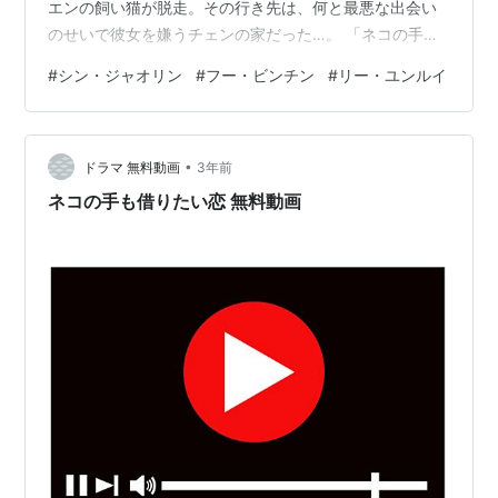
エンの飼い猫が脱走。その行き先は、何と最悪な出会い
のせいで彼女を嫌うチェンの家だった…。 「ネコの手も
借りたい恋」は2022年にシン・ジャオリン主演で制作さ
#
シン・ジャオリン
#
フー・ビンチン
#
リー・ユンルイ
れた韓流・アジアです。今回は、「ネコの手も借りたい
恋」が無料で見れる動画サイトをまとめています。 た
だ、無料サイトではまず動画は見つからないと思いま
•
す。昔よりもずっと、違法アップロード動画の取り締ま
ドラマ 無料動画
3年前
りが厳しくなってますからね。ちなみに私は時間をムダ
ネコの手も借りたい恋 無料動画
にするのが大嫌いなんで、動画配信サイトをずっと…