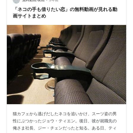
にしない人は無料動画サイトでも動画を探してみてくだ
さい。1.「ネコの手も借りたい恋」を無料サイトで探す無
「ネコの手も借りたい恋」の無料動画が見れる動
料サイトで探す場合は以…
画サイトまとめ
猫カフェから逃げだしたネコを追いかけ、スーツ姿の男
性にぶつかったジョウ・ティエン。後日、彼が就職先の
俺さま社長、ジー・チェンだったと知る。ある日、ティ