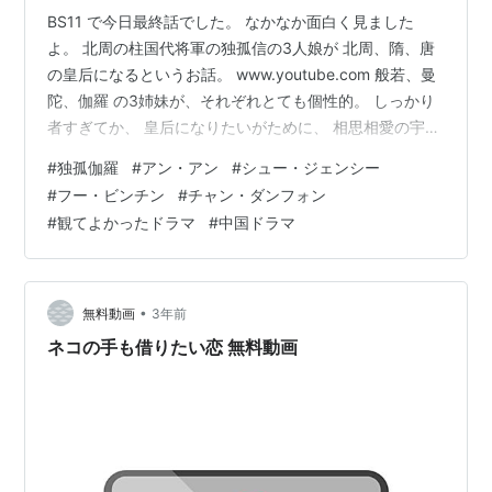
BS11 で今日最終話でした。 なかなか面白く見ました
よ。 北周の柱国代将軍の独孤信の3人娘が 北周、隋、唐
の皇后になるというお話。 www.youtube.com 般若、曼
陀、伽羅 の3姉妹が、それぞれとても個性的。 しっかり
者すぎてか、 皇后になりたいがために、 相思相愛の宇文
護への気持ちを封じ込めて、 皇太子の宇文いくに嫁ぎそ
#
独孤伽羅
#
アン・アン
#
シュー・ジェンシー
の後皇后になる。 私的には、この般若と宇文護の愛から
#
フー・ビンチン
#
チャン・ダンフォン
目が離せなかったです。 宇文護が妙にかっこいいの
#
観てよかったドラマ
#
中国ドラマ
で。。。 悪役なのだけれど、かっこよすぎでした。 文護
が般若との娘の麗華に会って、 麗華に話した言葉とか、
泣けました。 このドラマは、題名が伽羅だけど、 最初の
方は、…
•
無料動画
3年前
ネコの手も借りたい恋 無料動画