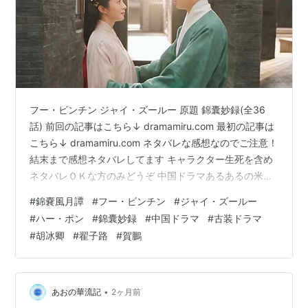
フー・ビンチン ジャイ・ズールー 原題 錦囊妙録(全36
話) 前回の記事はこちら↓ dramamiru.com 最初の記事は
こちら↓ dramamiru.com ネタバレな感想なのでご注意！
結末まで感想ネタバレしてます キャラクター生死を含め
ネタバレＯＫな方のみどうぞ 中国ドラマあるあるの米の
買い占め騒動も絡んで、これまたおなじみの軍糧の横流
#
錦嚢風月譚
#
フー・ビンチン
#
ジャイ・ズールー
しが絡んできます。 そんな中、羅疏を嫁にすると決意し
#
ハー・ポン
#
錦囊妙録
#
中国ドラマ
#
古装ドラマ
て、彼女を連れてまた太源に帰る二人。 近くないのに時
#
胡冰卿
#
翟子路
#
賀鵬
代劇ってなんで行ったり来たりするのかしらね(笑) 事件
としては米騒動が先なのか、権力争いのせいで被害が拡
大してるのかわからないレベル。 慕之も巻き込ま…
•
あおの華流記
2ヶ月前