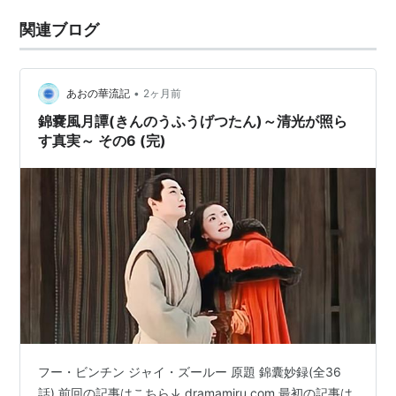
関連ブログ
•
あおの華流記
2ヶ月前
錦嚢風月譚(きんのうふうげつたん)～清光が照ら
す真実～ その6 (完)
フー・ビンチン ジャイ・ズールー 原題 錦囊妙録(全36
話) 前回の記事はこちら↓ dramamiru.com 最初の記事は