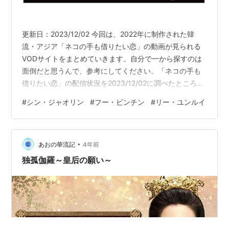
更新日：2023/12/02 今回は、2022年に制作された韓
流・アジア「ネコの手も借りたい恋」の動画が見られる
VODサイトをまとめていきます。自分で一から探すのは
面倒だと思うんで、参考にしてください。「ネコの手も
借りたい恋」の配信状況を2023/12/02に調べたところ、
こういう配信状況でした。作品数無料期間配信状況U-
#
シン・ジャオリン
#
フー・ビンチン
#
リー・ユンルイ
NEXTユーネクスト29万以上31日間Amazonプライムビデ
オ5万以上30日間Lemino（dTVの後継サービス）18万以
上31日間Abemaプレミアム1.5万以上2週間 動画配信サー
•
ビスを使っても、無料トライアル中に見て解約すればお
あおの華流記
4年前
金もかかりません。これなら気軽に試せるし…
独孤伽羅～皇后の願い～