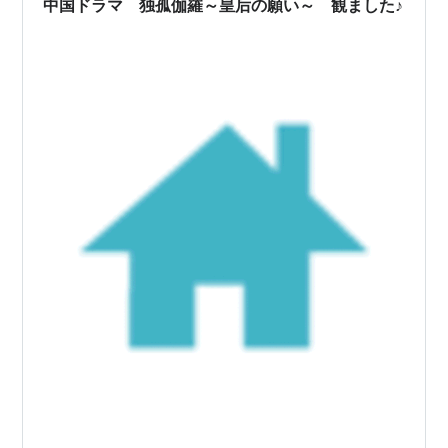
中国ドラマ 独孤伽羅～皇后の願い～ 観ました♪