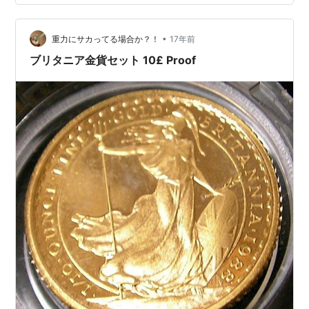
す） 逆行する 設計 ブリタニア（初期の造幣局で私を戴
冠させた） デザイナー レナードチャールズワイオン 設
•
計日 1936年 10進数前のペニー（1d）は、英ポンドの
重力にサカってる場合か？！
17年前
1/240、…
ブリタニア金貨セット 10£ Proof