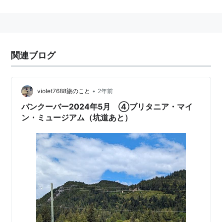
関連キーワード
パックス・ブリタニカ
、
グレートブリテン島
関連ブログ
•
violet7688旅のこと
2年前
バンクーバー2024年5月 ④ブリタニア・マイ
ン・ミュージアム（坑道あと）
そのた地名
ゲームの舞台 → 「
ウルティマ
」日本版1987〜
アニメの舞台 → 「
コードギアス 反逆のルルーシュ
」
2006〜