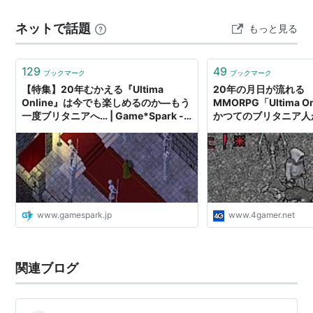
に移動し、最後は沈殿槽で成分を分離していたようだ。
ネットで話題
もっと見る
鉱石を運ぶダン…
129
49
ブックマーク
ブックマーク
【特集】20年むかえる『Ultima
20年の月日が流れる
Online』は今でも楽しめるのか―もう
MMORPG「Ultima 
一度ブリタニアへ… | Game*Spark -
かつてのブリタニア人
国内・海外ゲーム情報サイト
つもりで戻ってみたら
www.gamespark.jp
www.4gamer.net
関連ブログ