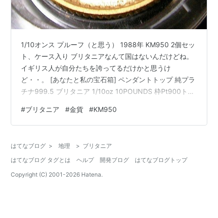
1/10オンス プルーフ（と思う） 1988年 KM950 2個セッ
ト、ケース入り ブリタニアなんて国はないんだけどね。
イギリス人が自分たちを誇ってるだけかと思うけ
ど・・。 [あなたと私の宝石箱] ペンダントトップ 純プラ
チナ999.5 ブリタニア 1/10oz 10POUNDS 枠Pt900トッ
プ 【ギフトラッピング済み】 あなたと私の宝石箱
#
ブリタニア
#
金貨
#
KM950
Amazon
はてなブログ
>
地理
>
ブリタニア
はてなブログ タグとは
ヘルプ
開発ブログ
はてなブログトップ
Copyright (C) 2001-
2026
Hatena.