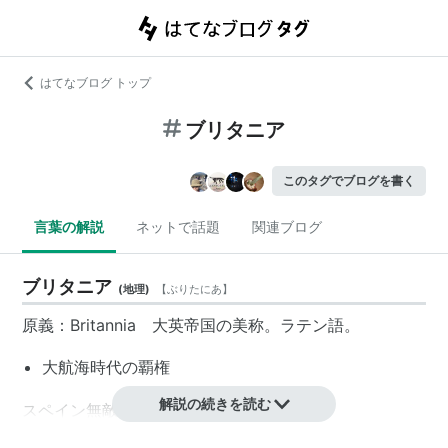
はてなブログ トップ
ブリタニア
このタグでブログを書く
言葉の解説
ネットで話題
関連ブログ
ブリタニア
(
地理
)
【
ぶりたにあ
】
原義：Britannia 大英帝国の美称。ラテン語。
大航海時代の覇権
解説の続きを読む
スペイン無敵艦隊 → イギリス海軍