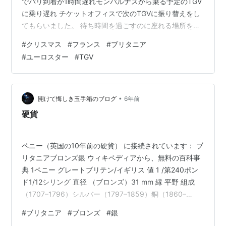
でパリ到着が1時間遅れモンパルナスから乗る予定のTGV
に乗り遅れ チケットオフィスで次のTGVに振り替えをし
てもらいました。 待ち時間を過ごすのに座れる場所を探
して歩きまわり 何とか3人座れる場所を見つけ購入した
#
クリスマス
#
フランス
#
ブリタニア
サンドイッチでランチ。 これは翌日義姉宅近辺を散歩 フ
#
ユーロスター
#
TGV
ランスのクリスマスはとにかく食べる 前日あれだけ食べ
たのに何もなかったように普通に朝食を食べられるフラ
ンスの家族 毎回驚くばかり。 普段は朝昼2食ですがホリ
デー中は朝食をスキップして昼夜の2食に移行してます。
•
開けて悔しき玉手箱のブログ
6年前
昼は午…
硬貨
ペニー（英国の10年前の硬貨） に接続されています： ブ
リタニアブロンズ銀 ウィキペディアから、無料の百科事
典 1ペニー グレートブリテン/イギリス 値 1 /第240ポン
ド1/12シリング 直径 （ブロンズ）31 mm 縁 平野 組成
（1707–1796）シルバー（1797–1859）銅（1860–
1970）ブロンズ 鋳造の年 1707〜1970 表側 設計 君主の
#
ブリタニア
#
ブロンズ
#
銀
プロフィール（エリザベス2世のデザインを示していま