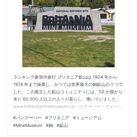
ランキング参加中旅行 ブリタニア鉱山は 1904 年から
1974 年まで操業し、かつては世界最大の銅鉱山の 1 つで
した。この孤立した鉱山コミュニティには、50 か国から
来た 60,000 人以上の人々が暮らし、働いていました。
www.britanniaminemuseum.ca バンクーバー・ウォータ
ーフロント駅前からバスに乗る。 約1時間で到着。Sea to
#
バンクーバー
#
ブリタニア
#
ミュージアム
Sky Highway 99より、こちらが入り口。 鉱山全体から
#
MineMuseum
#
銅
#
鉱山
見ればほんの一角なのだが、砕石はこの斜めの建屋に集
められる。この中で何段階も砕かれながら徐々に下層階