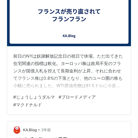
前日のNYは奴隷解放記念日の祝日で休場。ただ出てきた
住宅関連の指標は軟化。ヨーロッパ株は政局不安のフラ
ンスが国債入札を控えて長期金利が上昇。それに合わせ
てフランス株は0.8%の下落となり、他のユーロ圏の株も
小幅に売られました。WTI原油先物は81.5ドルに小反
落。銅は堅調。イギリスの金融政策発表を控え、ポンド
#
じょうしょうダルマ
#
ブロードメディア
は高止まり。投資判断は「売り」。まず昨年までGAFAM
#
マクドナルド
にも入っていなかったNVIDIAが世界一の時価総額に。一
極集中ぶりが凄まじいです。業績の変化率の大きさも株
高の裏付けには出来ますが、時価総額拡大スピードが速
すぎてファンドは組み入れを増やさざるを得ず、アナリ
•
KA.Blog
2年前
ストも目標株価引き上げに動かざ…