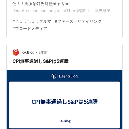
催！！馬渕治好氏略歴http://bd-
fleurettes.eco.coocan.jp/sub1.html内容 ：「世界経済・
市場展望」（※世界の経済動向、主要市場の先行き、政策
#
じょうしょうダルマ
#
ファーストリテイリング
要因や投資家動向などの全体観について、最新情報を踏
#
ブロードメディア
まえながらわかりやすく解説。なお質疑応答を含め、個
別銘柄の株価判断はありません）日時 ：９月２１日
（土） １３：３０～場所 ：富山県高岡市 JR高岡駅前 ウ
イング・ウイング高岡参加費：５０００円事前お申込制
•
KA.Blog
2年前
となってお…
CPI無事通過しS&Pは5連騰