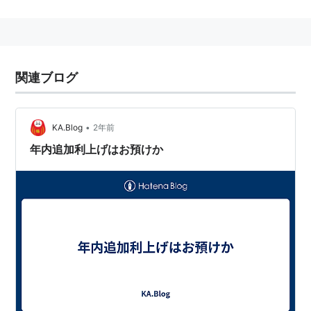
や、『字幕・吹き替えの制作、映画の興行、地上波放
送・BS／CS放送への番組販売、衛星放送（委託放送事
業）』を行う会社。
SBIホールディングス
の傘下にある。
関連ブログ
2007年10月1日、クラビット株式会社から
ブロードメデ
ィア
株式会社へ社名変更をした。
完全子会社に、
ブロードメディア・スタジオ
がある。
•
KA.Blog
2年前
年内追加利上げはお預けか