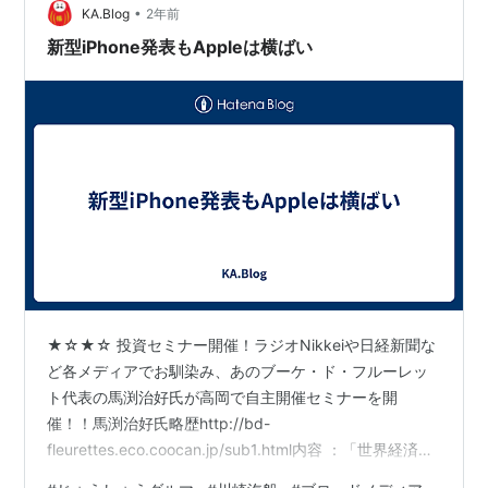
•
きましては以下の契約締結前交付書面を参照してくださ
KA.Blog
2年前
い。http://www.ric.hi-ho…
新型iPhone発表もAppleは横ばい
★☆★☆ 投資セミナー開催！ラジオNikkeiや日経新聞な
ど各メディアでお馴染み、あのブーケ・ド・フルーレッ
ト代表の馬渕治好氏が高岡で自主開催セミナーを開
催！！馬渕治好氏略歴http://bd-
fleurettes.eco.coocan.jp/sub1.html内容 ：「世界経済・
市場展望」（※世界の経済動向、主要市場の先行き、政策