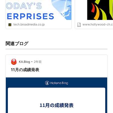
tech.broadmedia.co.jp
www.hollywood-ch.
関連ブログ
•
KA.Blog
2年前
11月の成績発表