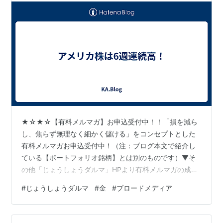
★☆★☆【有料メルマガ】お申込受付中！！「損を減ら
し、焦らず無理なく細かく儲ける」をコンセプトとした
有料メルマガお申込受付中！（注：ブログ本文で紹介し
ている【ポートフォリオ銘柄】とは別のものです）▼そ
の他「じょうしょうダルマ」HPより有料メルマガの成績
などご確認後、お申し込みください。http://www.ric.hi-
#
じょうしょうダルマ
#
金
#
ブロードメディア
ho.ne.jp/joeshow/performance.html１ヶ月当たり４，３
００円～相場が続く限りチャンスはいくらでもありま
す！是非一度お試しください。※リスク・手数料などにつ