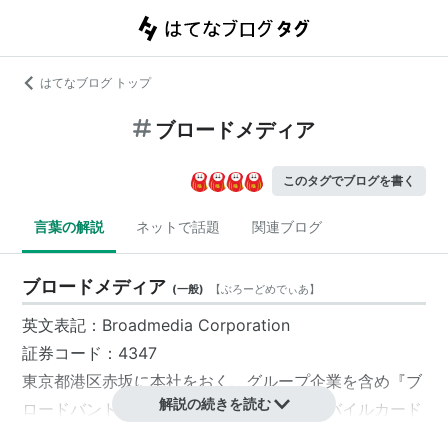
はてなブログ トップ
ブロードメディア
このタグでブログを書く
言葉の解説
ネットで話題
関連ブログ
ブロードメディア
(
一般
)
【
ぶろーどめでぃあ
】
英文表記：Broadmedia Corporation
証券コード：4347
東京都港区
赤坂
に本社をおく、グループ企業を含め『ブ
解説の続きを読む
ロードバンド回線販売および携帯電話やモバイルカード
等の販売』『ドラマやアニメのブロードバンド配信』