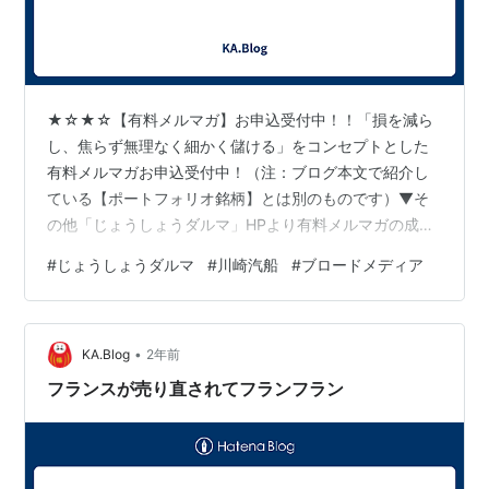
★☆★☆【有料メルマガ】お申込受付中！！「損を減ら
し、焦らず無理なく細かく儲ける」をコンセプトとした
有料メルマガお申込受付中！（注：ブログ本文で紹介し
ている【ポートフォリオ銘柄】とは別のものです）▼そ
の他「じょうしょうダルマ」HPより有料メルマガの成績
などご確認後、お申し込みください。http://www.ric.hi-
#
じょうしょうダルマ
#
川崎汽船
#
ブロードメディア
ho.ne.jp/joeshow/performance.html１ヶ月当たり４，３
００円～相場が続く限りチャンスは無限大！是非一度お
試しください。※リスク・手数料などにつきましては以下
•
の契約締結前交付書面を参照してください。
KA.Blog
2年前
http://www.ric.hi-ho.ne.jp…
フランスが売り直されてフランフラン