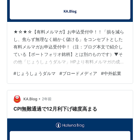
★☆★☆【有料メルマガ】お申込受付中！！「損を減ら
し、焦らず無理なく細かく儲ける」をコンセプトとした
有料メルマガお申込受付中！（注：ブログ本文で紹介し
ている【ポートフォリオ銘柄】とは別のものです）▼そ
の他「じょうしょうダルマ」HPより有料メルマガの成績
などご確認後、お申し込みください。http://www.ric.hi-
#
じょうしょうダルマ
#
ブロードメディア
#
中外鉱業
ho.ne.jp/joeshow/performance.html１ヶ月当たり４，３
００円～相場が続く限りチャンスはいくらでもありま
す！是非一度お試しください。※リスク・手数料などにつ
•
きましては以下の契約締結前交付書面を参照してくださ
KA.Blog
2年前
い。http://www.ric.hi-ho…
CPI無難通過で12月利下げ確度高まる