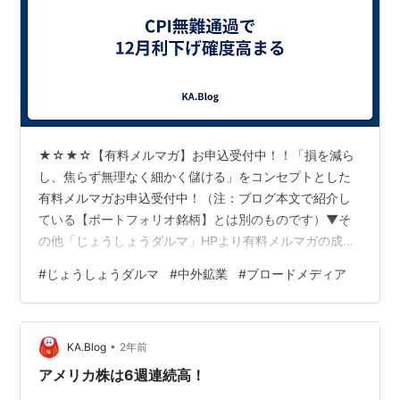
★☆★☆【有料メルマガ】お申込受付中！！「損を減ら
し、焦らず無理なく細かく儲ける」をコンセプトとした
有料メルマガお申込受付中！（注：ブログ本文で紹介し
ている【ポートフォリオ銘柄】とは別のものです）▼そ
の他「じょうしょうダルマ」HPより有料メルマガの成績
などご確認後、お申し込みください。http://www.ric.hi-
#
じょうしょうダルマ
#
中外鉱業
#
ブロードメディア
ho.ne.jp/joeshow/performance.html１ヶ月当たり４，３
００円～相場が続く限りチャンスはいくらでもありま
す！是非一度お試しください。※リスク・手数料などにつ
•
きましては以下の契約締結前交付書面を参照してくださ
KA.Blog
2年前
い。http://www.ric.hi-ho…
アメリカ株は6週連続高！