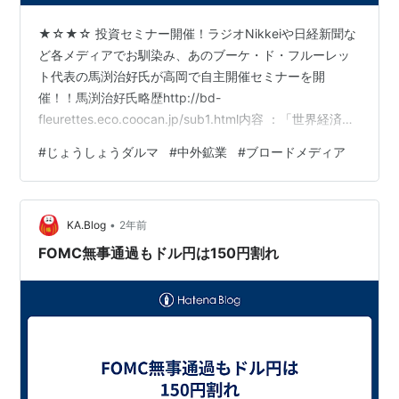
★☆★☆ 投資セミナー開催！ラジオNikkeiや日経新聞な
ど各メディアでお馴染み、あのブーケ・ド・フルーレッ
ト代表の馬渕治好氏が高岡で自主開催セミナーを開
催！！馬渕治好氏略歴http://bd-
fleurettes.eco.coocan.jp/sub1.html内容 ：「世界経済・
市場展望」（※世界の経済動向、主要市場の先行き、政策
#
じょうしょうダルマ
#
中外鉱業
#
ブロードメディア
要因や投資家動向などの全体観について、最新情報を踏
まえながらわかりやすく解説。なお質疑応答を含め、個
別銘柄の株価判断はありません）日時 ：９月２１日
•
（土） １３：３０～場所 ：富山県高岡市 JR高岡駅前 ウ
KA.Blog
2年前
イング・ウイング高岡参加費：５０００円事前お申込制
FOMC無事通過もドル円は150円割れ
となってお…