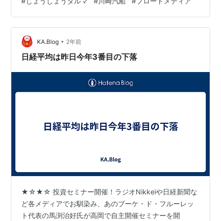
#
じょうしょうダルマ
#
川崎汽船
#
ブロードメディア
要因や投資家動向などの全体観について、最新情報を踏
まえながらわかりやすく解説。なお質疑応答を含め、個
別銘柄の株価判断はありません）日時 ：９月２１日
•
（土） １３：３０～場所 ：富山県高岡市 JR高岡駅前 ウ
KA.Blog
2年前
イング・ウイング高岡参加費：５０００円事前お申込制
日経平均は昨日今年3番目の下落
となってお…
★☆★☆ 投資セミナー開催！ラジオNikkeiや日経新聞な
ど各メディアでお馴染み、あのブーケ・ド・フルーレッ
ト代表の馬渕治好氏が高岡で自主開催セミナーを開