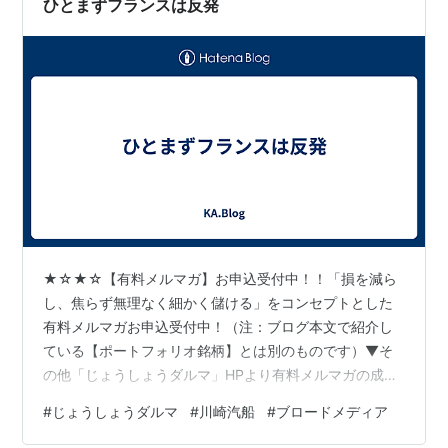
ひとまずフランスは反発
★☆★☆【有料メルマガ】お申込受付中！！「損を減ら
し、焦らず無理なく細かく儲ける」をコンセプトとした
有料メルマガお申込受付中！（注：ブログ本文で紹介し
ている【ポートフォリオ銘柄】とは別のものです）▼そ
の他「じょうしょうダルマ」HPより有料メルマガの成績
などご確認後、お申し込みください。http://www.ric.hi-
#
じょうしょうダルマ
#
川崎汽船
#
ブロードメディア
ho.ne.jp/joeshow/performance.html１ヶ月当たり４，３
００円～相場が続く限りチャンスは無限大！是非一度お