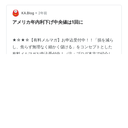
試しください。※リスク・手数料などにつきましては以下
•
の契約締結前交付書面を参照してください。
KA.Blog
2年前
http://www.ric.hi-ho.ne.jp…
アメリカ年内利下げ中央値は1回に
★☆★☆【有料メルマガ】お申込受付中！！「損を減ら
し、焦らず無理なく細かく儲ける」をコンセプトとした
有料メルマガお申込受付中！（注：ブログ本文で紹介し
ている【ポートフォリオ銘柄】とは別のものです）▼そ
の他「じょうしょうダルマ」HPより有料メルマガの成績
などご確認後、お申し込みください。http://www.ric.hi-
#
じょうしょうダルマ
#
川崎汽船
#
ブロードメディア
ho.ne.jp/joeshow/performance.html１ヶ月当たり４，３
００円～相場が続く限りチャンスは無限大！是非一度お
試しください。※リスク・手数料などにつきましては以下
•
の契約締結前交付書面を参照してください。
KA.Blog
2年前
http://www.ric.hi-ho.ne.jp…
5月の成績発表