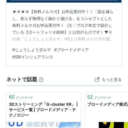
★☆★☆【有料メルマガ】お申込受付中！！「損を減ら
し、焦らず無理なく細かく儲ける」をコンセプトとした
有料メルマガお申込受付中！（注：ブログ本文で紹介し
ている【ポートフォリオ銘柄】とは別のものです）▼そ
の他「じょうしょうダルマ」HPより有料メルマガの成績
などご確認後、お申し込みください。http://www.ric.hi-
#
じょうしょうダルマ
#
ブロードメディア
ho.ne.jp/joeshow/performance.html１ヶ月当たり４，３
#
SBIインシュアランス
００円～相場が続く限りチャンスはいくらでもありま
す！是非一度お試しください。※リスク・手数料などにつ
きましては以下の契約締結前交付書面を参照してくださ
ネットで話題
もっと見る
い。http://www.ric.hi-ho…
60
52
ブックマーク
ブックマーク
3Dストリーミング「G-cluster XR」 |
ブロードメディア株式
サービス一覧 | ブロードメディア・テ
クノロジー