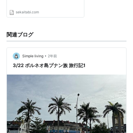
sekaitabi.com
関連ブログ
•
Simple living
2年前
3/22 ボルネオ島プナン族 旅行記1