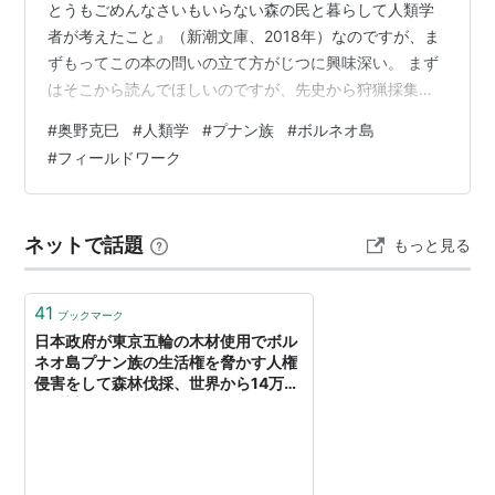
とうもごめんなさいもいらない森の民と暮らして人類学
者が考えたこと』（新潮文庫、2018年）なのですが、ま
ずもってこの本の問いの立て方がじつに興味深い。 まず
はそこから読んでほしいのですが、先史から狩猟採集社
会を営んできた東南アジアのボルネオ島に暮らす森の民
#
奥野克巳
#
人類学
#
プナン族
#
ボルネオ島
プナンのもとでフィールドワークしてきた著者が、定住
#
フィールドワーク
農耕社会を前提とするわれわれの現代社会とはあきらか
に異質な彼らの発想、考え方、通念に触れて驚き、われ
われの尺度からすればあまりにも＂いいかげんな＂彼ら
ネットで話題
もっと見る
の生活態度に振りまわされながらも、そのなかにさまざ
まなもの発見をしていく過程は、読んでいてほん…
41
ブックマーク
日本政府が東京五輪の木材使用でボル
ネオ島プナン族の生活権を脅かす人権
侵害をして森林伐採、世界から14万通
の反対署名 ｜ すべては気づき