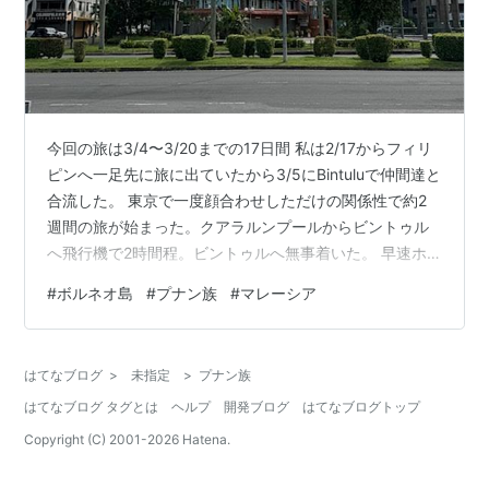
今回の旅は3/4〜3/20までの17日間 私は2/17からフィリ
ピンへ一足先に旅に出ていたから3/5にBintuluで仲間達と
合流した。 東京で一度顔合わせしただけの関係性で約2
週間の旅が始まった。クアラルンプールからビントゥル
へ飛行機で2時間程。ビントゥルへ無事着いた。 早速ホ
テルに向かい、マラリアとレプトスピラ症の予防薬を手
#
ボルネオ島
#
プナン族
#
マレーシア
に入れなければならなかった。 ホテル近くのクリニック
を2軒回ったが、クリニックにはないと言われ、BMCビン
トゥルメディカルセンターへ向かう。 血圧、心拍を測
はてなブログ
>
未指定
>
プナン族
り、先生に処方してもらう。 無事にゲット。一旦一安
はてなブログ タグとは
ヘルプ
開発ブログ
はてなブログトップ
心。 マラリア地域に入る1〜2日前から飲まないといけな
いからビン…
Copyright (C) 2001-
2026
Hatena.