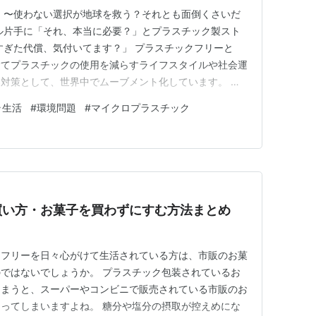
？ 〜使わない選択が地球を救う？それとも面倒くさいだ
ル片手に「それ、本当に必要？」とプラスチック製スト
利すぎた代償、気付いてます？」 プラスチックフリーと
捨てプラスチックの使用を減らすライフスタイルや社会運
対策として、世界中でムーブメント化しています。 📜
の？ 1800年代：甲殻類由来のキチン・キトサン、最初
ラ生活
#
環境問題
#
マイクロプラスチック
素材」登場。 1835年：ルニョーが最初のプラスチック
07年：セルロ…
買い方・お菓子を買わずにすむ方法まとめ
クフリーを日々心がけて生活されている方は、市販のお菓
ではないでしょうか。 プラスチック包装されているお
しまうと、スーパーやコンビニで販売されている市販のお
ってしまいますよね。 糖分や塩分の摂取が控えめにな