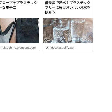
グローブをプラスチック
備長炭で浄水！プラスチック
ーな軍手に
フリーに毎日おいしいお水を
飲もう
omokiuchino.blogspot.com
lessplasticlife.com