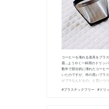
コーヒーを淹れる道具をプラ
霜…ようやく一杯用のドリッパ
数年で部分的に壊れたコーヒ
いたのですが、枠の黒いプラ
がプラなんだもの。と言いつ
ガンガン使ってますが。 20
#
プラスチックフリー
#
ドリ
でと同じコーヒーの粉でまず
も少ないくらいでした。 考え