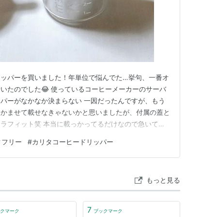
リッパーを買いました！年単位で悩んでた…挙句、一番オ
いたのでした😂 使っているコーヒーメーカーのサーバ
パーがなかなか決まらない 一因だったんですが、もう
もかませて載せなきゃないかと思いましたが、付属の蓋と
ラフィット笑 本当に載っかってるだけなので急いてい
どさ。(この半年くらいでガラスの計量カップ、色違い
クフリー
#
カリタコーヒードリッパー
らしてます) 色違いと言えば、このロト102、ブラウン
もイギリスのど定番のでっ…
もっと見る
7
クマーク
ブックマーク