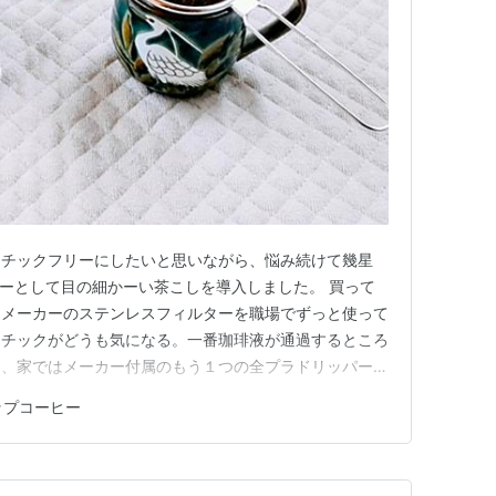
スチックフリーにしたいと思いながら、悩み続けて幾星
ーとして目の細かーい茶こしを導入しました。 買って
ーメーカーのステンレスフィルターを職場でずっと使って
スチックがどうも気になる。一番珈琲液が通過するところ
つ、家ではメーカー付属のもう１つの全プラドリッパーを
0メッシュという編目の茶こしは本当に細かくて、これま
ップコーヒー
淹れてみましたが、底にたまる微粉は前のフィルターより
てみれば、家族がその微粉を…