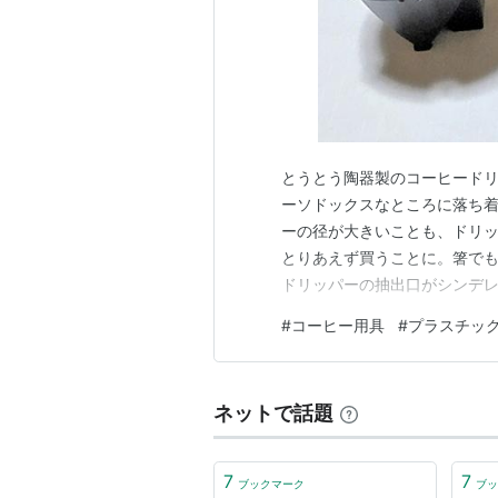
とうとう陶器製のコーヒード
ーソドックスなところに落ち着
ーの径が大きいことも、ドリッ
とりあえず買うことに。箸で
ドリッパーの抽出口がシンデレ
る朝にでも、すぐ割りそうだけ
#
コーヒー用具
#
プラスチッ
の古いサーバーと立て続けに割
は白の倍の値段でした😧 で
ネットで話題
7
7
ブックマーク
ブッ