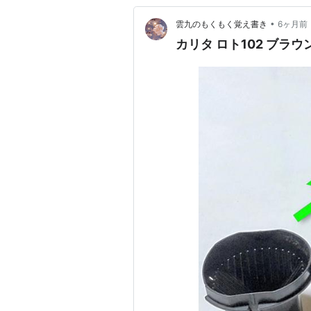
•
雲九のもくもく覚え書き
6ヶ月前
カリタ ロト102 ブラウ