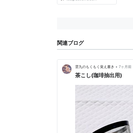
関連ブログ
•
雲九のもくもく覚え書き
7ヶ月前
茶こし(珈琲抽出用)