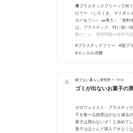
🌍プラスチックフリーって何
け？〜 （しろくま、マイボト
ローをツン） 🧱導入：「便
は、プラスチック、特に使い
動のこと。環境問題や海洋汚染
起源と歴史：いつから始まった
#
プラスチックフリー
#
脱プ
の「自然に還るプラスチック的
#
エシカル消費
粉末を合成。 1860年代〜19
•
捨てない暮らし研究所
1年前
ゴミが出ないお菓子の
ゼロウェイスト・プラスチッ
子を食べる頻度はかなり減るの
菓子は買わないぞ！と決めて
菓子はほとんど購入できなくな