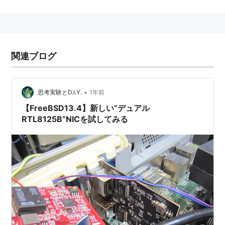
事業内容
コンピュータ周辺機器、無線LANルータ等のネット
ワーク機器、ゲーム関連機器の開発・製造・販売・
保守
関連ブログ
広域無線ネットワークシステムの導入支援サービス
•
思考実験とD.I.Y.
1年前
【FreeBSD13.4】新しい”デュアル
RTL8125B”NICを試してみる