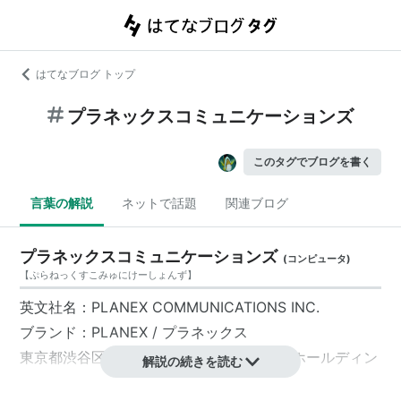
はてなブログ トップ
プラネックスコミュニケーションズ
このタグでブログを書く
言葉の解説
ネットで話題
関連ブログ
プラネックスコミュニケーションズ
(
コンピュータ
)
【
ぷらねっくすこみゅにけーしょんず
】
英文社名：PLANEX COMMUNICATIONS INC.
ブランド：
PLANEX
/
プラネックス
東京都
渋谷区
に本社をおく、
プラネックスホールディン
解説の続きを読む
グ
傘下の会社。