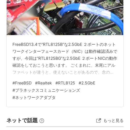
FreeBSD13.4で”RTL8125B”な2.5GbE ２ポートのネット
ワークインターフェースカード（NIC）は動作確認済みで
すが、今回は”RTL8125BG”な2.5GbE ２ポートNICの動作
確認をしておこうと思います。 ごくまれに、末尾にアル
ファベットが違うと、使えないことがあるので、念のた
め、確認します。【注*1】 1. ”デュアルRTL 8125B”を試
#
FreeBSD
#
Realtek
#
RTL8125
#
2.5GbE
してみる 2. NIC装着と起動確認 (1)NICの装着 (2)dmesg
#
プラネックスコミュニケーションズ
の確認 3.ネットワーク設定の変更と動作確認
#
ネットワークアダプタ
(1)/etc/rc.confの修正 (2)2.5GbEの動作確認 出典・引
用・備考 1. ”デュアルRTL …
ネットで話題
もっと見る