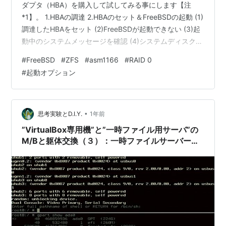
ダプタ（HBA）を購入して試してみる事にします【注
*1】。 1.HBAの調達 2.HBAのセット＆FreeBSDの起動 (1)
調達したHBAをセット (2)FreeBSDが起動できない (3)起
動中のシステムメッセージを確認 (4)システムディスク
の”scbus”を確認 3.FreeBSDの設定変更
#
FreeBSD
#
ZFS
#
asm1166
#
RAID 0
(1)”device.hints”の編集 Tips：修正したdevice.hintsに誤
#
起動オプション
りがあって、起動できなくなった時には（*8） (2)HBAに
ディスクを接続して起動確認 出典・引用・備考 1.HBAの
調達 最初は、安く、SATAが2ポート…
•
思考実験とD.I.Y.
1年前
”VirtualBox専用機”と”一時ファイル用サーバ”の
M/Bと躯体交換（３）：一時ファイルサーバー
(FreeBSD13.4)の設定変更