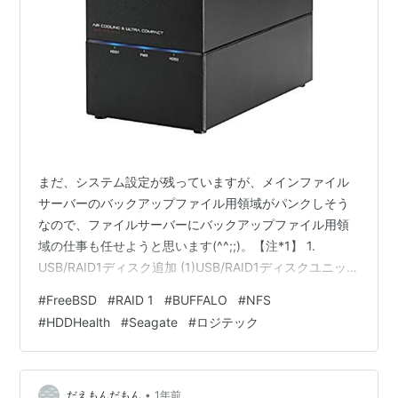
まだ、システム設定が残っていますが、メインファイル
サーバーのバックアップファイル用領域がパンクしそう
なので、ファイルサーバーにバックアップファイル用領
域の仕事も任せようと思います(^^;;)。【注*1】 1.
USB/RAID1ディスク追加 (1)USB/RAID1ディスクユニット
準備 (2)USB/RAID1ディスクユニットセットアップ (3)デ
#
FreeBSD
#
RAID 1
#
BUFFALO
#
NFS
ィスクの初期化 2. USB/RAID1ディスクの設定 (1)fstabの
#
HDDHealth
#
Seagate
#
ロジテック
修正 (2)マウントスクリプトの追加 (3)/etc/exportsの修
正 出典・引用・備考 1. USB/RAID1ディスク追加
(1)USB/RAID1ディスクユニット準備…
•
だえもんだもん
1年前