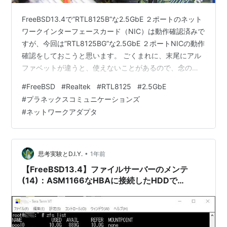
FreeBSD13.4で”RTL8125B”な2.5GbE ２ポートのネット
ワークインターフェースカード（NIC）は動作確認済みで
すが、今回は”RTL8125BG”な2.5GbE ２ポートNICの動作
確認をしておこうと思います。 ごくまれに、末尾にアル
ファベットが違うと、使えないことがあるので、念のた
め、確認します。【注*1】 1. ”デュアルRTL 8125B”を試
#
FreeBSD
#
Realtek
#
RTL8125
#
2.5GbE
してみる 2. NIC装着と起動確認 (1)NICの装着 (2)dmesg
#
プラネックスコミュニケーションズ
の確認 3.ネットワーク設定の変更と動作確認
#
ネットワークアダプタ
(1)/etc/rc.confの修正 (2)2.5GbEの動作確認 出典・引
用・備考 1. ”デュアルRTL …
•
思考実験とD.I.Y.
1年前
【FreeBSD13.4】ファイルサーバーのメンテ
(14)：ASM1166なHBAに接続したHDDで
RAID0(zfs)構築