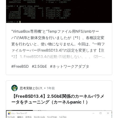
”VirtualBox専用機”と”Tempファイル用NFS/smbサー
バ”のM/Bと躯体交換を行いましたが［*1］、各種設定変
更を行わないと、使い物になりません。今回は、”一時フ
ァイルサーバー(FreeBSD13.4)”の設定を変更します【注
*2】 1. FreeBSD13.4の起動 (1)起動しない。。。 (2)一
応、ディスクの確認 2.FreeBSD13.4の設定？ (1)再インス
#
FreeBSD
#
2.5GbE
#
ネットワークアダプタ
トール (2)カーネルの入れ替え、が出来ない。 (3)気を取
り直してカーネルの再構築／インストールと再設定 出
典・引用・備考 1. FreeBSD13.4の起動 (1)起動しな
•
い。。。 電源を投入したところ”Mi…
思考実験とD.I.Y.
1年前
【FreeBSD13.4】2.5GbE関係のカーネルパラメ
ータをチューニング（カーネルpanic！）