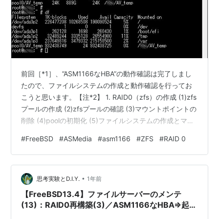
前回［*1］、”ASM1166なHBA”の動作確認は完了しまし
たので、ファイルシステムの作成と動作確認を行ってお
こうと思います。【注*2】 1. RAID0（zfs）の作成 (1)zfs
プールの作成 (2)zfsプールの確認 (3)マウントポイントの
削除 (4)poolの初期化 (5)ファイルシステムの作成とマウ
ント (6)ファイルシステムの確認 2. ASM1166で
#
FreeBSD
#
ASMedia
#
asm1166
#
ZFS
#
RAID 0
RAID0（zfs）のテスト 出典・引用・備考 作業順序は異
なりますが、基本的に作業手順は過去投稿［*3］とほぼ
同じになります。 小生の作業記録になっておりますこと
•
をお詫び申し上げます🙇‍♂️。 1. RAID0（zfs）の作成…
思考実験とD.I.Y.
1年前
【FreeBSD13.4】ファイルサーバーのメンテ
(13)：RAID0再構築(3)／ASM1166なHBA⇒起動
できなくなったけど、何とかなった。