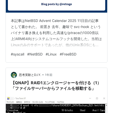
HAMMER FSという独自のファイルシステムを持
つ。
DesktopBSD
本記事はNetBSD Advent Calendar 2025 11日目の記事
FreeBSDをデスクトップ向けにカスタマイズしたも
として書かれた。 前置き 去年、趣味で svc-hook という
の
バイナリ書き換えを利用した高速な(ptraceの1000倍以
上)ARM64向けシステムコールフックを開発した。当初は
Linuxのみのサポートであったが、他のUnix系OSにも対
応したら面白いだろうということで、FreeBSDとNetBSD
#
syscall
#
NetBSD
#
Linux
#
FreeBSD
に対応した。今回はNetBSDに限って、どのような対応が
必要だったのかを解説する。svc-hook公開時のブログ記
事では、初期の設計について解説している。 なお、svc-
•
hookはACM/IFIP Middleware …
思考実験とD.I.Y.
1年前
【QNAP】RAID1エンクロージャーを付ける（1）
「ファイルサーバーからファイルを移動する」