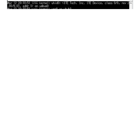
NFSファイルサーバの過負荷試験（*1）を行ったとこ
ろ、Panicに😑。 syslogを確認したとこ
ろ、”mbuf_jumbo_9k”に警告が出たので、ネットワーク
関係のカーネルパラメータをチューニングしました【注
*2】。 1. トラブルを発生させてみた 2.カーネルパラメー
タのチューニング (1)原因調査 (2)デフォルトの設定値を
#
FreeBSD
#
2.5GbE
#
mtu
#
ネットワークアダプタ
確認 (3)パラメータ変更 (4)システム設定変更 出典・引
#
XikeStor
#
スイッチングHUB
用・備考 1. トラブルを発生させてみた 2.5GbE下で、