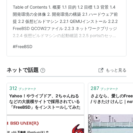
ェアはドライバの対応が遅れることもある。（例外とし
Table of Contents 1. 概要 1.1 目的 1.2 目標 1.3 背景 1.4
てnVidiaビデオカードのようにベンダーからバイナリの
開発環境の全体像 2. 開発環境の構築 2.1 ハードウェア前
提 2.2 仮想ビルドマシン 2.2.1 QEMUインストール 2.2.2
ドライバが提供されることはある）
FreeBSD QCOW2ファイル 2.2.3 ネットワークブリッジ
各種BSD系OSの中では、1万を超える数多くのportsが
2.2.4 仮想ビルドマシンの起動確認 2.2.5 portsのセット
整備されていることが特徴的である。
アップ 2.2.6 gitのソースビルド 2.3 検証ボード 2.3.1
#
FreeBSD
現在(2010/04/10)の最新版（Release)は
8.0-
Disk Imageの準備 2.3.2 検証ボードの動作確認 2.4
RELEASE
、Legacyで
7.3R
、9.xが開発版（current）と
visionfive2と仮想ビルドマシンのsshログインを有効化
なっている
2.4.1 /…
ネットで話題
もっと見る
最近、
OpenSolaris
から
ZFS
や
DTrace
がポートされた。
これらのライセンスは
CDDL
であるため若干注意。
312
287
ブックマーク
ブックマーク
関連OS
Yahoo！やライブドア、2ちゃんねる
さよなら、愛しのFree
などの大規模サイトで採用されている
/ りきたけ けんじ｜no
「FreeBSD」をインストールしてみた
NetBSD
→
NetBSD
OpenBSD