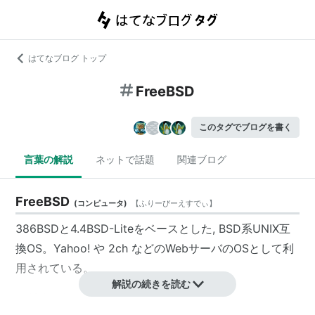
はてなブログ トップ
FreeBSD
このタグでブログを書く
言葉の解説
ネットで話題
関連ブログ
FreeBSD
(
コンピュータ
)
【
ふりーびーえすでぃ
】
386BSD
と
4.4BSD-Lite
をベースとした, BSD系UNIX互
換OS。Yahoo! や
2ch
などのWebサーバのOSとして利
用されている。
解説の続きを読む
Yahoo!