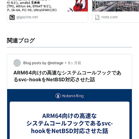
→
OpenBSD
Mac OS X
gigazine.net
note.com
Mac OS Xは、Machカーネルなどを中心とした
Darwin
と呼ばれるシステムをベースにして、
FreeBSD・
NetBSD
から主なUNIXシステムを転用し
関連ブログ
たOS。
FreeSBIE
•
Blog posts by @retrage
8ヶ月前
Live CDとして起動する1CD版FreeBSD
ARM64向けの高速なシステムコールフックであ
PC-BSD
るsvc-hookをNetBSD対応させた話
FreeBSDをベースとしてKDEデスクトップ環境をあ
らかじめ設定したOS
DragonFly BSD
FreeBSD 4.8から分岐したOS。軽量カーネルスレッ
ドやNUMAへの最適化などによりマルチプロセッサ
環境での高性能化を考慮している。また、