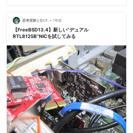
無事に起動したら、もとのHDDもつないで、zfsの
mountpointを張り替え。 今回インストールしたのが
•
zroot、もとのHDDはztank。ztankをマウントなし(-N)で
思考実験とD.I.Y.
1年前
impo…
【FreeBSD13.4】新しい”デュアル
RTL8125B”NICを試してみる