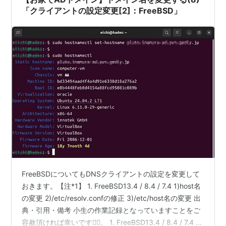
「クライアントの設定変更[2]：FreeBSD」
FreeBSDについてもDNSクライアントの設定を変更して
おきます。【注*1】 1. FreeBSD13.4 / 8.4 / 7.4 1)host名
の変更 2)/etc/resolv.confの修正 3)/etc/host名の変更 出
典・引用・備考 小生の作業記録となっていますことをご
容赦頂ければ幸いです🙇‍♂️。 1. FreeBSD13.4 / 8.4 / 7.4 動