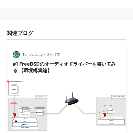
Yahoo! Japan
2ch
サーバーOSとしての対抗にGNU/Linux (
RHEL
や
CentOS
、
Debian
など)や
Windows Server
がある。
関連ブログ
Linuxはバージョンアップが早く先進的な技術が多く導
入される傾向があるため、知識の移り変わりが早くまた
•
Tomo’s diary
2ヶ月前
セキュリティ問題も生まれている。他方、OpenBSDで
#1 FreeBSDのオーディオドライバーを書いてみ
はデフォルト状態でリモートセキュリティホールは過去
る 【環境構築編】
2件だけという少なさを誇っているが、機能よりセキュ
リティを優先しているために低機能で面倒も多い。それ
らと比べFreeBSDでは安定性を重視した開発体制をとっ
ており、バージョンアップや最新技術の導入などに非常
に慎重なため、クライアントでも安心して利用できると
いうファンもいる。
またBSD/OSのような商用ベースではないので、ドライ
バの作成に機密保持契約を結ぶ事が必要な最新ハードウ