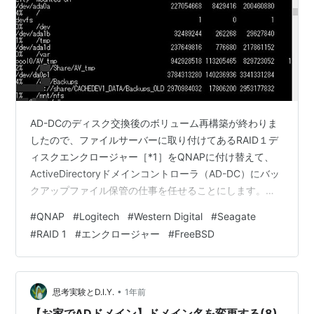
AD-DCのディスク交換後のボリューム再構築が終わりま
したので、ファイルサーバーに取り付けてあるRAID１デ
ィスクエンクロージャー［*1］をQNAPに付け替えて、
ActiveDirectoryドメインコントローラ（AD-DC）にバッ
クアップファイル保管の仕事を任せることにします。
【注*2】 1. 作業手順 2. 各種バックアップファイルをAD-
#
QNAP
#
Logitech
#
Western Digital
#
Seagate
DCに複写 1)AD-DCのexportsを確認 2)ファイルサーバー
#
RAID 1
#
エンクロージャー
#
FreeBSD
でAD-DCのディスクをマウント 3)Rsyncで複写 出典・引
用・備考 各サーバー（AD-DC／ファイルサーバー／メイ
ンファイルサーバー）の稼働時間・データ遺失リスクヘ
ッジと、AD-…
•
思考実験とD.I.Y.
1年前
【お家でADドメイン】ドメイン名を変更する(8)