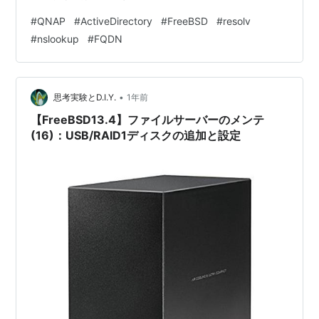
いているからと、一部はほったらかしにしていたので
#
QNAP
#
ActiveDirectory
#
FreeBSD
#
resolv
😅、まだ、FreeBSD 8.4 / 7.4がいたりします😅。 1)host
#
nslookup
#
FQDN
名の変更 [root@freebsd]# vi /etc/rc.conf 下記の黄色字
部分を修正します…
•
思考実験とD.I.Y.
1年前
【FreeBSD13.4】ファイルサーバーのメンテ
(16)：USB/RAID1ディスクの追加と設定