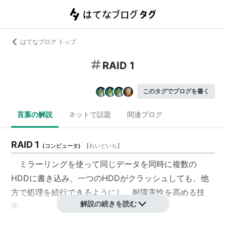
はてなブログ トップ
RAID 1
このタグでブログを書く
言葉の解説
ネットで話題
関連ブログ
RAID 1
(
コンピュータ
)
【
れいどいち
】
ミラーリングを使って同じデータを同時に複数の
HDDに書き込み、一つのHDDがクラッシュしても、他
方で処理を続行できるようにし、耐障害性を高める技
解説の続きを読む
術。
RAID1