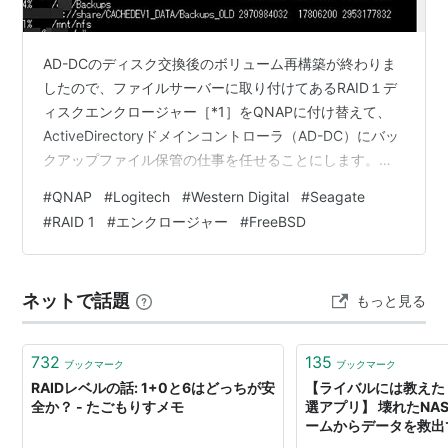
AD-DCのディスク交換後のボリューム再構築が終わりま
したので、ファイルサーバーに取り付けてあるRAID１デ
ィスクエンクロージャー［*1］をQNAPに付け替えて、
ActiveDirectoryドメインコントローラ（AD-DC）にバッ
クアップファイル保管の仕事を任せることにします。
【注*2】 1. 作業手順 2. 各種バックアップファイルをAD-
#
QNAP
#
Logitech
#
Western Digital
#
Seagate
DCに複写 1)AD-DCのexportsを確認 2)ファイルサーバー
#
RAID 1
#
エンクロージャー
#
FreeBSD
でAD-DCのディスクをマウント 3)Rsyncで複写 出典・引
用・備考 各サーバー（AD-DC／ファイルサーバー／メイ
ンファイルサーバー）の稼働時間・データ遺失リスクヘ
ネットで話題
もっと見る
ッジと、AD-…
732
135
ブックマーク
ブックマーク
RAIDレベルの話: 1+0と6はどっちが安
【ライバルには教えた
全か？ - たごもりすメモ
選アプリ】 壊れたNAS
ームからデータを救出
使 Standard RAID」