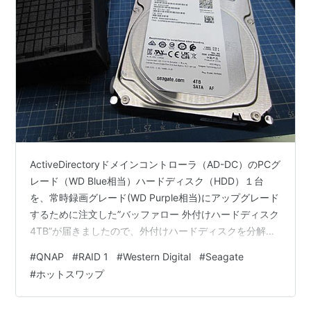
ActiveDirectoryドメインコントローラ（AD-DC）のPCグ
レード（WD Blue相当）ハードディスク（HDD）１台
を、常時録画グレード(WD Purple相当)にアップグレード
するために注文した”バッファロー 外付けハードディスク
4TB”が届きましたので、外付けハードディスクを分解し
て(^^;;)、AD-DCに装着します。【注*1】 1. ディスクの状
#
QNAP
#
RAID 1
#
Western Digital
#
Seagate
態確認 2. HDD交換準備 3. 交換作業 出典・引用・備考 1.
#
ホットスワップ
ディスクの状態確認 まずは、AD-DCのRAID１を構成する
HDDの状態を確認しておきます。 ナビゲーション