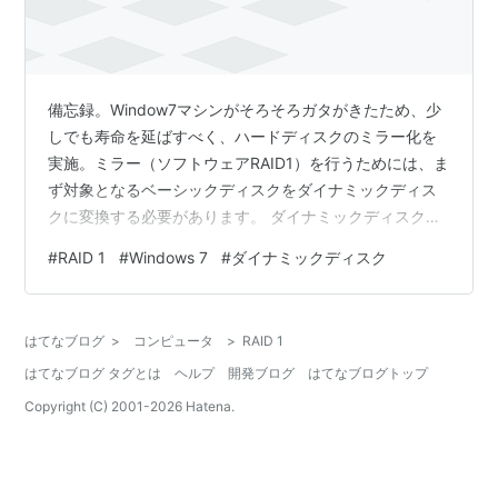
備忘録。Window7マシンがそろそろガタがきたため、少
しでも寿命を延ばすべく、ハードディスクのミラー化を
実施。ミラー（ソフトウェアRAID1）を行うためには、ま
ず対象となるベーシックディスクをダイナミックディス
クに変換する必要があります。 ダイナミックディスクへ
の変換 「コンピュータの管理」から「ディスクの管理」
#
RAID 1
#
Windows 7
#
ダイナミックディスク
を選択。 対象ディスクの中に論理ドライブがあり、5つ
以上のパーティションが存在する場合、5つ目以降のパー
ティション（ドライブF以降）は予め削除しておきます。
はてなブログ
>
コンピュータ
>
RAID 1
ダイナミックディスクに変換すると論理ドライブは解除
はてなブログ タグとは
ヘルプ
開発ブログ
はてなブログトップ
され、プライマリパーティションに変換されます。 対象
ディスクを右クリックし、「…
Copyright (C) 2001-
2026
Hatena.