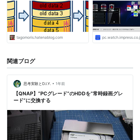
0/1/5/6/10に対応
では無料で利用可能
tagomoris.hatenablog.com
pc.watch.impress.co.
関連ブログ
•
思考実験とD.I.Y.
1年前
【QNAP】”PCグレード”のHDDを”常時録画グレ
ード”に交換する