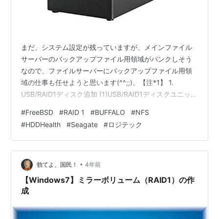
まだ、システム設定が残っていますが、メインファイル
サーバーのバックアップファイル用領域がパンクしそう
なので、ファイルサーバーにバックアップファイル用領
域の仕事も任せようと思います(^^;;)。【注*1】 1.
USB/RAID1ディスク追加 (1)USB/RAID1ディスクユニット
準備 (2)USB/RAID1ディスクユニットセットアップ (3)デ
#
FreeBSD
#
RAID 1
#
BUFFALO
#
NFS
ィスクの初期化 2. USB/RAID1ディスクの設定 (1)fstabの
#
HDDHealth
#
Seagate
#
ロジテック
修正 (2)マウントスクリプトの追加 (3)/etc/exportsの修
正 出典・引用・備考 1. USB/RAID1ディスク追加
(1)USB/RAID1ディスクユニット準備…
•
勃てよ、国民！
4年前
【Windows7】ミラーボリューム（RAID1）の作
成