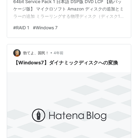
64bit Service Pack 1 日本語 DSP版 DVD LCP 【紙パッ
ケージ版】 マイクロソフト Amazon ディスクの追加とミ
ラーの追加 ミラーリングする物理ディスク（ディスク1）
は事前につなげて認識させておきます。つないだままで
#
RAID 1
#
Windows 7
はベーシックディスク。ミラー元ディスクととミラー先
ディスクは、同メーカーで同容量のものを使用したほう
がいいです。 【Amazon.co.jp限定】Seagate
•
BarraCuda 3.5" 8TB 内蔵ハー…
勃てよ、国民！
4年前
【Windows7】ダイナミックディスクへの変換