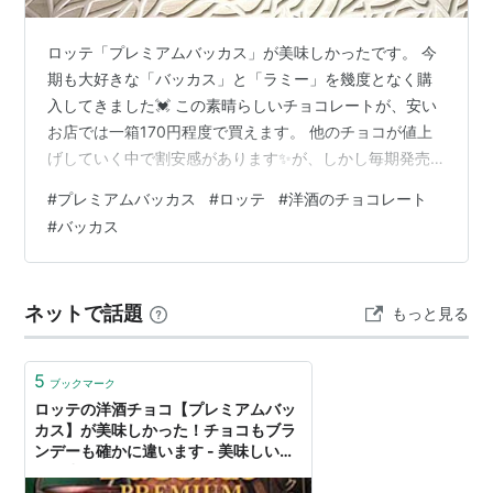
ロッテ「プレミアムバッカス」が美味しかったです。 今
期も大好きな「バッカス」と「ラミー」を幾度となく購
入してきました💓 この素晴らしいチョコレートが、安い
お店では一箱170円程度で買えます。 他のチョコが値上
げしていく中で割安感があります✨が、しかし毎期発売
されるアレンジ品は好みに合った事が無い。特に中のお
#
プレミアムバッカス
#
ロッテ
#
洋酒のチョコレート
酒が乳化タイプの物は、違うんです！だめなんです！も
#
バッカス
う買わないと決めていたのに、去年パッケージに惹かれ
て買ってしまった「マロングラッセ」中途半端にアルコ
ールを効かせるくらいなら、「LOOK」でいい！と思いま
ネットで話題
もっと見る
す、私はね🤭☆ ☆私のような下戸が、フワッと広がる洋
酒の刺激と甘いチョコレートのマリアー…
5
ブックマーク
ロッテの洋酒チョコ【プレミアムバッ
カス】が美味しかった！チョコもブラ
ンデーも確かに違います - 美味しいも
のを少しだけ