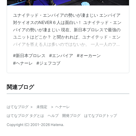
ユナイテッド・エンパイアの勢いが凄まじい エンパイア
対ケイオスのNEVER６人は面白い！ ユナイテッド・エン
パイアの勢いが凄まじい 現在、新日本プロレスで最強の
ユニットはどこか？ と聞かれれば、ユナイテッド・エン
パイアを答える人は多いのではないか。 一人一人のフィ
ジカルと信頼感が強く、仲間同士がセコンドに付くも、
#
新日本プロレス
#
エンパイア
#
オーカーン
手を出す必要がなく"安心して見ていられる "結束力を誇
#
ヘナーレ
#
ジェフコブ
ってます。 言うなれば、キン肉マンソルジャーが結成し
た超人血盟軍を彷彿とさせる。 ソルジャー・ブロッケン
Jｒ・バファローマン・アシュラマン・ザニンジャ。 ５
関連ブログ
人は馴れ合いではなく、ここがライバルであり盟友とい
う間柄です。 リンク 先シ…
はてなブログ
>
未指定
>
ヘナーレ
はてなブログ タグとは
ヘルプ
開発ブログ
はてなブログトップ
Copyright (C) 2001-
2026
Hatena.