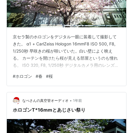
京セラ製のホロゴンをデジタル一眼に装着して撮影して
きた。 α1 + CarlZeiss Hologon 16mmF8 ISO 500, F8,
1/250秒 早咲きの桜が咲いていた。白い壁によく映え
る。 カーテンを開けたら桜が見える部屋というのも憧れ
る。 ISO 320, F8, 1/250秒 デジタルカメラ用のレンズで
はないため周辺のピントが甘くなったり色被りを起こし
#
ホロゴン
#
春
#
桜
たりする。 フィルムカメラに付けて撮影した写真も以前
アップしたので興味ある方はどうぞ。 ホロゴンはとても
広い範囲が写る超広角レンズ。名前の由来は、 名称はギ
•
リシア語のホロス（ὅλος、「全て、完全」の意）とゴニ
なべさんの真空管オーディオ
1年前
ア（γωνία、「…
ホロゴンT*16mmとあじさい祭り