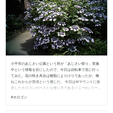
小平市のあじさい公園という所が「あじさい祭り」実施
中という情報を目にしたので、今日は自転車で見に行っ
てみた。花の咲き具合は種類によりけりであったが、概
ねこれからが見頃という感じだ。 今日はＭマウントに改
造したホロゴンのベストな使い方であるソニーαシリーズ
のサイレントモードを使い本格的に試してみた。 趣味に
#
ホロゴン
おけるまわり道 カメラ～ホロゴン編 - なべさんの真空管
オーディオ ついでにこの近くの「小平ふるさと村」とい
うのも見てきた。 古民家 郵便局の窓口（以上、今日の写