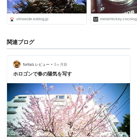
ultrawide.exblog.jp
metalmickey.cocolog
関連ブログ
•
fortia’s レビュー
5ヶ月前
ホロゴンで春の陽気を写す