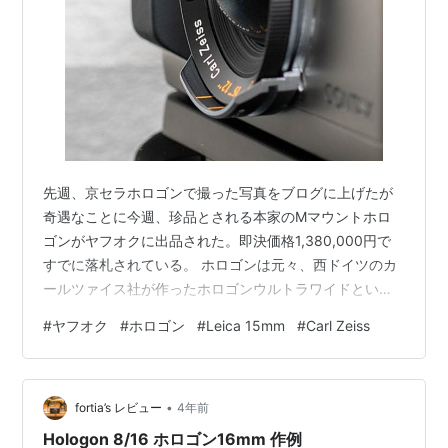
先週、京セラホロゴンで撮った写真をブログに上げたが
奇遇なことに今週、珍品とされる本家のMマウントホロ
ゴンがヤフオクに出品された。即決価格1,380,000円で
すでに落札されている。 ホロゴンは元々、西ドイツのカ
ールツァイス社が作ったホロゴンウルトラワイドという
レンズ一体型カメラに組み込まれていたレンズである。
#
ヤフオク
#
ホロゴン
#
Leica 15mm
#
Carl Zeiss
先週私が紹介したレンズは京セラによる復刻版。 本家は
15mmだが京セラホロゴンは16mm ライカMマウントの
ホロゴンも少数ながら製造されたらしい。改造品という
•
わけではなくツァイスが正規に供給した品だ。 ↓早田カ
fortia’s レビュー
4年前
メラさんによると修理が困難とのこと。買うなら実物を
Hologon 8/16 ホロゴン16mm 作例