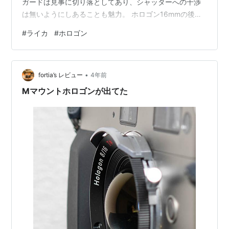
ガードは見事に切り落としてあり、シャッターへの干渉
は無いようにしあることも魅力。 ホロゴン16mmの後ろ
側 出品者の撮影事例も載っていて、ニコンのミラーレス
#
ライカ
#
ホロゴン
で撮影された写真であった。なので、マウントアダプタ
ーを介してソニーα7に付けてみて早速撮影したのが下の
写真である。 酷いマゼンタ被りで光量低下も著しい。こ
•
れじゃα7では使えないなぁ、と今度はM10monochrome
fortia’s レビュー
4年前
に付けてみた。何故か光量低下のグラデーションが同心
Mマウントホロゴンが出てた
円じゃなくて長方形、セ…