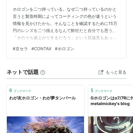
ホロゴンを二つ持っている。なぜ二つ持っているのかと
言うと製造時期によってコーティングの色が違うという
情報を見かけたから。そんなことを確認するために15万
円のレンズを二つ揃えるなんて酔狂だと自分でも思う。
「そのうち値上がりするだろう」という目論見もあった
が、残念ながら今も昔も取引価格は15万。インフレを考
#
京セラ
#
CONTAX
#
ホロゴン
慮すると価値は下がっている。なぜだろう。ライカは上
がる一方なのに。 で、肝心のコーティング比較。まずシ
リアル番号77-から。 次に81-。 うん、全然分からない。
ネットで話題
もっと見る
どっちも青い。 こうやって見ると色が違う層はある。
77-をこの角度から見てみる。 底に水を湛えた井戸のよ
うに青い。見たことないから知…
6
5
ブックマーク
ブックマーク
わが友ホロゴン・わが夢タンバール
Gホロゴンはα7/7Rに付
metalmickey's blog