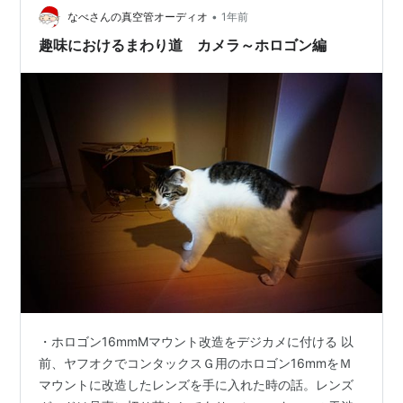
•
真は全てホロゴンT*16mmで撮影） 多摩湖自転車道の周
なべさんの真空管オーディオ
1年前
りには、見物してみる価値のあるスポットが多々あるよ
趣味におけるまわり道 カメラ～ホロゴン編
うだ。そのうち、多摩湖まで…
・ホロゴン16mmMマウント改造をデジカメに付ける 以
前、ヤフオクでコンタックスＧ用のホロゴン16mmをＭ
マウントに改造したレンズを手に入れた時の話。レンズ